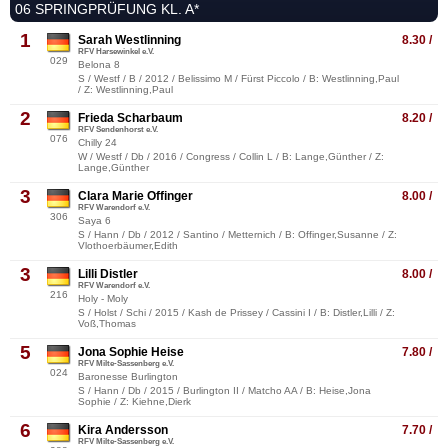
06 SPRINGPRÜFUNG KL. A*
1
Sarah Westlinning
8.30 /
RFV Harsewinkel e.V.
029
Belona 8
S / Westf / B / 2012 / Belissimo M / Fürst Piccolo / B: Westlinning,Paul
/ Z: Westlinning,Paul
2
Frieda Scharbaum
8.20 /
RFV Sendenhorst e.V.
076
Chilly 24
W / Westf / Db / 2016 / Congress / Collin L / B: Lange,Günther / Z:
Lange,Günther
3
Clara Marie Offinger
8.00 /
RFV Warendorf e.V.
306
Saya 6
S / Hann / Db / 2012 / Santino / Metternich / B: Offinger,Susanne / Z:
Vlothoerbäumer,Edith
3
Lilli Distler
8.00 /
RFV Warendorf e.V.
216
Holy - Moly
S / Holst / Schi / 2015 / Kash de Prissey / Cassini I / B: Distler,Lilli / Z:
Voß,Thomas
5
Jona Sophie Heise
7.80 /
RFV Milte-Sassenberg e.V.
024
Baronesse Burlington
S / Hann / Db / 2015 / Burlington II / Matcho AA / B: Heise,Jona
Sophie / Z: Kiehne,Dierk
6
Kira Andersson
7.70 /
RFV Milte-Sassenberg e.V.