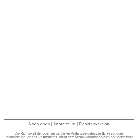
|
|
Nach oben
Impressum
Desktopversion
Die Richtigkeit der oben aufgeführten Prüfungsergebnisse (Dressur oder
Springprüfung) dieses Reitturnieres, obligt dem Verantwortungsbereich der Meldestelle.