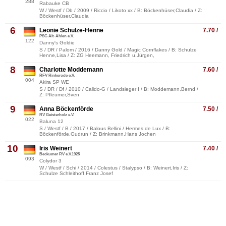
288
Rabauke CB
W / Westf / Db / 2009 / Riccio / Likoto xx / B: Böckenhüser,Claudia / Z:
Böckenhüser,Claudia
6
Leonie Schulze-Henne
7.70 /
PSG Alt-Ahlen e.V.
122
Danny's Goldie
S / DR / Palom / 2016 / Danny Gold / Magic Cornflakes / B: Schulze
Henne,Lisa / Z: ZG Heemann, Friedrich u.Jürgen,
8
Charlotte Moddemann
7.60 /
RFV Rinkerode e.V.
004
Akira SP WE
S / DR / Df / 2010 / Calido-G / Landsieger I / B: Moddemann,Bernd /
Z: Pfleumer,Sven
9
Anna Böckenförde
7.50 /
RV Geisterholz e.V.
022
Baluna 12
S / Westf / B / 2017 / Balous Bellini / Hermes de Lux / B:
Böckenförde,Gudrun / Z: Brinkmann,Hans Jochen
10
Iris Weinert
7.40 /
Beckumer RV e.V.1925
093
Colydor 3
W / Westf / Schi / 2014 / Colestus / Stalypso / B: Weinert,Iris / Z:
Schulze Schleithoff,Franz Josef