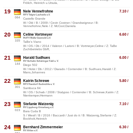
Frölich, Heinrich u.Ursula,
19
Nele Vennefrohne
7.10 /
RFV Telgte-Lauheide e.V.
064
Castello Grande
W / Old / B / 2009 / Cevin Costner / Grandseigneur / B:
Vennefrohne,Nele / Z: McCool,Daniela
20
Celine Vortmeyer
6.60 /
RUFV Melle-Gesmold e.V.
335
TaBe's Viano
W / OS / Db / 2014 / Valeron / Larioni / B: Vortmeyer,Celine / Z: TaBe
Zuchtbetriebs GbR,
21
Harald Sudhues
6.00 /
RV Vorhelm Schäringer Feld e. V.
144
Diego 502
W / Holst / Db / 2012 / Diarado / Contender / B: Sudhues,Harald / Z:
Mans,Johannes
22
Katrin Schrewe
5.80 /
RFV Handorf-Sudmühle e. V.
301
Sambuca 64
W / OS / Schwb / 2008 / Stalypso / Contender / B: Schrewe,Katrin / Z:
Nienkemper,Hermann
23
Stefanie Watzenig
7.10 /
RV Lippborg-Unterberg e.V.
023
Bara Cuda B
S / Westf / B / 2016 / Baccardi / Just do it / B: Watzenig,Stefanie / Z:
Bockholt,Heinrich
24
Bernhard Zimmermeier
6.30 /
RV Ahlen e.V.