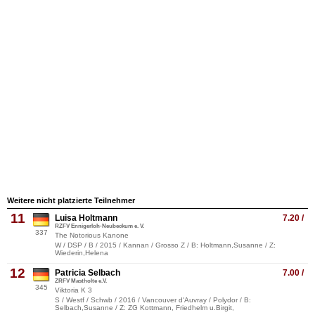
Weitere nicht platzierte Teilnehmer
11
Luisa Holtmann
7.20 /
RZFV Ennigerloh-Neubeckum e. V.
337
The Notorious Kanone
W / DSP / B / 2015 / Kannan / Grosso Z / B: Holtmann,Susanne / Z:
Wiederin,Helena
12
Patricia Selbach
7.00 /
ZRFV Mastholte e.V.
345
Viktoria K 3
S / Westf / Schwb / 2016 / Vancouver d'Auvray / Polydor / B:
Selbach,Susanne / Z: ZG Kottmann, Friedhelm u.Birgit,