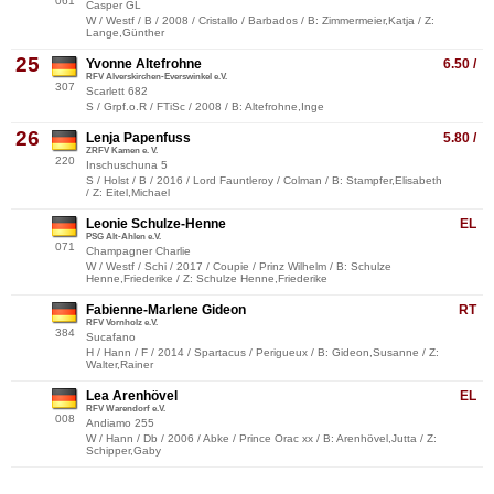
061
Casper GL
W / Westf / B / 2008 / Cristallo / Barbados / B: Zimmermeier,Katja / Z:
Lange,Günther
25
Yvonne Altefrohne
6.50 /
RFV Alverskirchen-Everswinkel e.V.
307
Scarlett 682
S / Grpf.o.R / FTiSc / 2008 / B: Altefrohne,Inge
26
Lenja Papenfuss
5.80 /
ZRFV Kamen e. V.
220
Inschuschuna 5
S / Holst / B / 2016 / Lord Fauntleroy / Colman / B: Stampfer,Elisabeth
/ Z: Eitel,Michael
Leonie Schulze-Henne
EL
PSG Alt-Ahlen e.V.
071
Champagner Charlie
W / Westf / Schi / 2017 / Coupie / Prinz Wilhelm / B: Schulze
Henne,Friederike / Z: Schulze Henne,Friederike
Fabienne-Marlene Gideon
RT
RFV Vornholz e.V.
384
Sucafano
H / Hann / F / 2014 / Spartacus / Perigueux / B: Gideon,Susanne / Z:
Walter,Rainer
Lea Arenhövel
EL
RFV Warendorf e.V.
008
Andiamo 255
W / Hann / Db / 2006 / Abke / Prince Orac xx / B: Arenhövel,Jutta / Z:
Schipper,Gaby