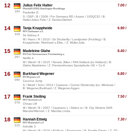
12
Julius Felix Halter
7.00 /
PferdeSV (PSV) Steinhagen-Brockhage
193
Frederike D
S / DSP / B / 2009 / For Germany RD / Azarro / 105QC32 / B:
Halter,Julius Felix / Z: Denker,Dietrich
14
Tanja Knappheide
6.90 /
RFV Ostbevern e.V.
319
Sir Sidney 4
W / Hann / R / 2010 / Sir Shutterfly / Landjonker (Fruhling) / B:
Knappheide, Reinhard u.Elke, / Z: Müller,Julia
15
Madeleine Glahe
6.40 /
RV Fritz Sümmermann Fröndenberg e.
267
Netflix 4
W / Westf / B / 2015 / Novelo JMen / FAN Holland (ex Holland) / B:
Glahe,Madeleine / Z: Premiumhorses Sportpferde UG + Co.K
16
Burkhard Wegener
6.80 /
RV Rhynern e.V.
090
Coconut Jump
S / Westf / Schi / 2013 / Cassone / Cornet Obolensky (ex: Windows /
B: Wegener,Burkhard / Z: Wegener,Aygen
17
Frank Steiling
7.50 /
RFV Vornholz e.V.
078
Chivas LM
W / Westf / B / 2007 / Cayetano L / Akitos xx / B: City Slickers GbR
Manzke/Wenzel, / Z: Manzke,Linda
18
Hannah Ettwig
7.30 /
RFV Warendorf e.V.
015
Ashville 3
W / Westf / R / 2016 / All Music / Pontoromo / B: Familie Ettwig, / Z: ZG