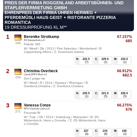
PREIS DER FIRMA ROGGENLAND ARBEITSBÜHNEN- UND
STAPLERVERMIETUNG GMBH
EHRENPREIS DER FIRMA UHREN HERWEG +
PFERDEMÜSLI HAUS GEIST + RISTORANTE PIZZERIA
ROMANTICA
19 DRESSURPRÜFUNG KL.M**
1
Berenike Strotkamp
67.157%
RV Geisterholz e.V.
685
194
Fridolin 395
W / Westf / Db / 2013 / First Selection / Wonderland / B:
Cappenberg,Alfons / Z: Gutschank,Sabine
H:
222.5
C:
229.0
M:
233.5
(7)
(1)
(1)
2
Christina Overbeck
66.912%
Ländl.ZRFV Marl e.V.
682.5
154
Don't judge me
W / Westf / R / 2014 / Damsey / Rheingau / B:
Overbeck,Christina / Z: Overbeck,Christina
H:
235.5
C:
221.0
M:
226.0
(1)
(5)
(5)
3
Vanessa Conze
66.275%
RFV Clarholz-Lette e.V.
676
271
Pacynski W
W / Trak. / Db / 2013 / Insterburg / Maizauber / B: ZG
Wickenbrock, Hans u.Cornelia, / Z: ZG Wickenbrock, Hans
u.Cornelia,
H:
227
C:
219
M:
230
(4)
(8)
(2)