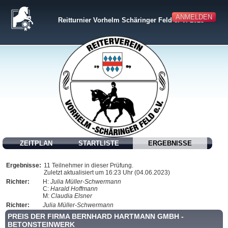
ANMELDEN
Reitturnier Vorhelm Schäringer Feld e. V. 2023
ZEITPLAN
STARTLISTE
ERGEBNISSE
Ergebnisse:
11 Teilnehmer in dieser Prüfung.
Zuletzt aktualisiert um 16:23 Uhr (04.06.2023)
Richter:
H:
Julia Müller-Schwermann
C:
Harald Hoffmann
M:
Claudia Elsner
Richter:
Julia Müller-Schwermann
PREIS DER FIRMA BERNHARD HARTMANN GMBH -
BETONSTEINWERK