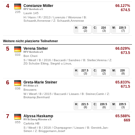
4
Constanze Möller
66.127%
RFV Vornholz e.V.
674.5
235
Laurin 145
H / Hann / R / 2013 / Lorenzio / Woronow / B:
Schaardt,Annerose / Z: Schaardt,Annerose
H:
230
C:
224
M:
220.5
(2)
(3)
(7)
Weitere nicht platzierte Teilnehmer
5
Verena Stelter
66.029%
RFV Vornholz e.V.
673.5
033
Bon Cheri
S / Westf / B / 2016 / Baccardi / Sandreo / B: Stelter,Verena / Z:
ZG Schulze Elting, Siegrid u.Linus,
H:
227.5
C:
226
M:
220
(3)
(2)
(8)
6
Greta-Marie Steiner
65.833%
RV Ahlen e.V.
671.5
036
Brouwers
W / Westf / B / 2015 / Baccardi / Lissaro / B: Steiner,Catrin / Z:
Brokamp,Bernhard
H:
221.5
C:
220.5
M:
229.5
(8)
(6)
(3)
7
Alyssa Haskamp
65.588%
RV St.Georg Münster e.V.
669
055
Carlotta HB
S / Westf / B / 2016 / Champagner / Lissaro / B: Gervink,Jan-
Simon / Z: Brüggemann,Josef