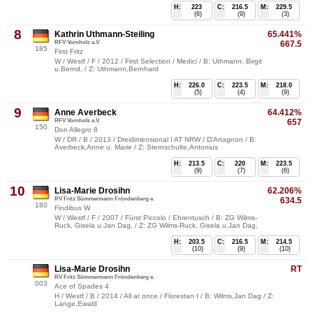
H:
223
C:
216.5
M:
229.5
(6)
(9)
(3)
8
Kathrin Uthmann-Steiling
65.441%
RFV Vornholz e.V.
667.5
185
First Fritz
W / Westf / F / 2012 / First Selection / Medici / B: Uthmann, Birgit
u.Bernd, / Z: Uthmann,Bernhard
H:
226.0
C:
223.5
M:
218.0
(5)
(4)
(9)
9
Anne Averbeck
64.412%
RFV Vornholz e.V.
657
150
Don Allegro 8
W / DR / B / 2013 / Dreidimensional I AT NRW / D'Artagnon / B:
Averbeck,Anne u. Marie / Z: Sternschulte,Antonius
H:
213.5
C:
220
M:
223.5
(9)
(7)
(6)
10
Lisa-Marie Drosihn
62.206%
RV Fritz Sümmermann Fröndenberg e.
634.5
180
Findibus W
W / Westf / F / 2007 / Fürst Piccolo / Ehrentusch / B: ZG Wilms-
Ruck, Gisela u.Jan Dag, / Z: ZG Wilms-Ruck, Gisela u.Jan Dag,
H:
203.5
C:
216.5
M:
214.5
(10)
(9)
(10)
Lisa-Marie Drosihn
RT
RV Fritz Sümmermann Fröndenberg e.
003
Ace of Spades 4
H / Westf / B / 2014 / All at once / Florestan I / B: Wilms,Jan Dag / Z:
Lange,Ewald