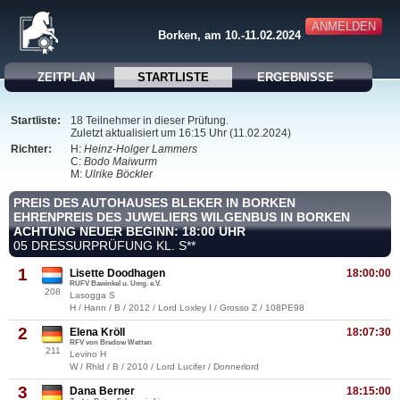
ANMELDEN
Borken, am 10.-11.02.2024
ZEITPLAN
STARTLISTE
ERGEBNISSE
Startliste:
18 Teilnehmer in dieser Prüfung.
Zuletzt aktualisiert um 16:15 Uhr (11.02.2024)
Richter:
H:
Heinz-Holger Lammers
C:
Bodo Maiwurm
M:
Ulrike Böckler
PREIS DES AUTOHAUSES BLEKER IN BORKEN
EHRENPREIS DES JUWELIERS WILGENBUS IN BORKEN
ACHTUNG NEUER BEGINN: 18:00 UHR
05 DRESSURPRÜFUNG KL. S**
1
Lisette Doodhagen
18:00:00
RUFV Bawinkel u. Umg. e.V.
208
Lasogga S
H / Hann / B / 2012 / Lord Loxley I / Grosso Z / 108PE98
2
Elena Kröll
18:07:30
RFV von Bredow Wetten
211
Levino H
W / Rhld / B / 2010 / Lord Lucifer / Donnerlord
3
Dana Berner
18:15:00