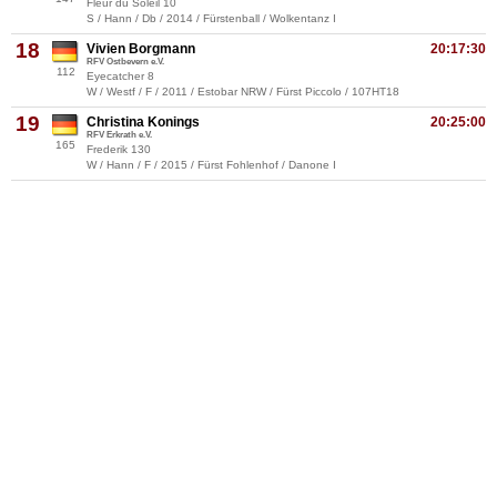
Fleur du Soleil 10
S / Hann / Db / 2014 / Fürstenball / Wolkentanz I
18
Vivien Borgmann
20:17:30
RFV Ostbevern e.V.
112
Eyecatcher 8
W / Westf / F / 2011 / Estobar NRW / Fürst Piccolo / 107HT18
19
Christina Konings
20:25:00
RFV Erkrath e.V.
165
Frederik 130
W / Hann / F / 2015 / Fürst Fohlenhof / Danone I