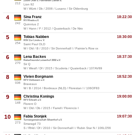
Zucht-,Reit u. Fahrverein Lienen e.
212
Lion 92
W / Württ / Db / 2006 / Lusano / Sir Oldenburg
4
Sina Franz
18:22:30
RV Rhede e.V.
242
Quinntus 2
W / Hann / F / 2012 / Quaterback / De Niro
5
Tobias Nabben
18:30:00
RSV Zur Linde e. V.
254
Saint Paul OLD
W / Old / B / 2010 / Sir Donnerhall I / Painter's Row xx
6
Lena Backes
18:37:30
Reiterfreunde Luisenhof 2002 e.V.
270
Sir Q
W / Westf / Df / 2015 / Scuderia / Quaterback / 107AV89
8
Vivien Borgmann
18:52:30
RFV Ostbevern e.V.
036
Braveaux
W / B / 2014 / Bordeaux (NLD) / Florestan I / 106OF83
9
Christina Konings
19:00:00
RFV Erkrath e.V.
148
Florent O
W / Old / Db / 2015 / Farrell / Florencio I
10
Fabia Stonjek
19:07:30
Turniergemeinschaft Silverthof e.V.
273
Smaragd 73
S / Rhld / Df / 2010 / Sir Donnerhall I / Rubin Star N / 106LO56