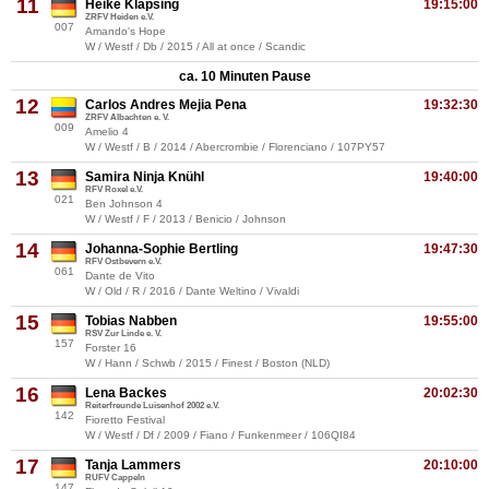
11
Heike Klapsing
19:15:00
ZRFV Heiden e.V.
007
Amando's Hope
W / Westf / Db / 2015 / All at once / Scandic
ca. 10 Minuten Pause
12
Carlos Andres Mejia Pena
19:32:30
ZRFV Albachten e. V.
009
Amelio 4
W / Westf / B / 2014 / Abercrombie / Florenciano / 107PY57
13
Samira Ninja Knühl
19:40:00
RFV Roxel e.V.
021
Ben Johnson 4
W / Westf / F / 2013 / Benicio / Johnson
14
Johanna-Sophie Bertling
19:47:30
RFV Ostbevern e.V.
061
Dante de Vito
W / Old / R / 2016 / Dante Weltino / Vivaldi
15
Tobias Nabben
19:55:00
RSV Zur Linde e. V.
157
Forster 16
W / Hann / Schwb / 2015 / Finest / Boston (NLD)
16
Lena Backes
20:02:30
Reiterfreunde Luisenhof 2002 e.V.
142
Fioretto Festival
W / Westf / Df / 2009 / Fiano / Funkenmeer / 106QI84
17
Tanja Lammers
20:10:00
RUFV Cappeln
147