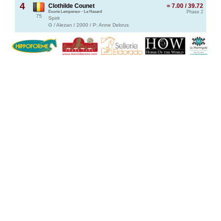
4
Clothilde Counet
= 7.00 / 39.72
Ecurie Lempereur - Le Hasard
Phase 2
75
Spirit
G / Alezan / 2000 / P: Anne Debrus