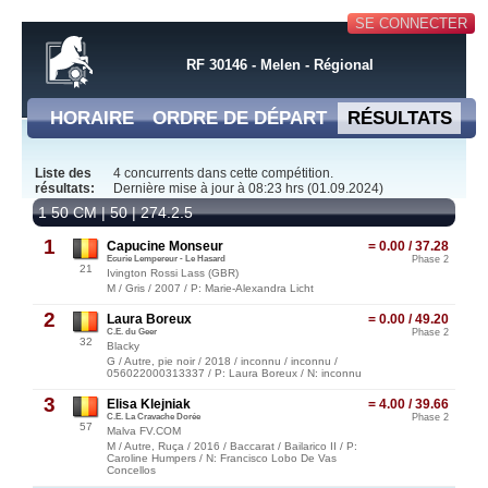
SE CONNECTER
RF 30146 - Melen - Régional
HORAIRE
ORDRE DE DÉPART
RÉSULTATS
Liste des
4 concurrents dans cette compétition.
résultats:
Dernière mise à jour à 08:23 hrs (01.09.2024)
1 50 CM | 50 | 274.2.5
1
Capucine Monseur
= 0.00 / 37.28
Ecurie Lempereur - Le Hasard
Phase 2
21
Ivington Rossi Lass (GBR)
M / Gris / 2007 / P: Marie-Alexandra Licht
2
Laura Boreux
= 0.00 / 49.20
C.E. du Geer
Phase 2
32
Blacky
G / Autre, pie noir / 2018 / inconnu / inconnu /
056022000313337 / P: Laura Boreux / N: inconnu
3
Elisa Klejniak
= 4.00 / 39.66
C.E. La Cravache Dorée
Phase 2
57
Malva FV.COM
M / Autre, Ruça / 2016 / Baccarat / Bailarico II / P:
Caroline Humpers / N: Francisco Lobo De Vas
Concellos