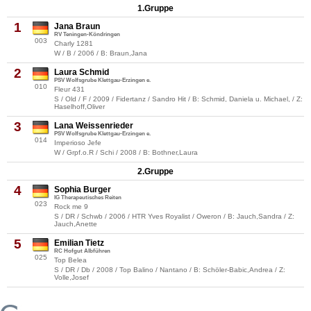
1.Gruppe
1
Jana Braun
RV Teningen-Köndringen
003
Charly 1281
W / B / 2006 / B: Braun,Jana
2
Laura Schmid
PSV Wolfsgrube Klettgau-Erzingen e.
010
Fleur 431
S / Old / F / 2009 / Fidertanz / Sandro Hit / B: Schmid, Daniela u. Michael, / Z:
Haselhoff,Oliver
3
Lana Weissenrieder
PSV Wolfsgrube Klettgau-Erzingen e.
014
Imperioso Jefe
W / Grpf.o.R / Schi / 2008 / B: Bothner,Laura
2.Gruppe
4
Sophia Burger
IG Therapeutisches Reiten
023
Rock me 9
S / DR / Schwb / 2006 / HTR Yves Royalist / Oweron / B: Jauch,Sandra / Z:
Jauch,Anette
5
Emilian Tietz
RC Hofgut Albführen
025
Top Belea
S / DR / Db / 2008 / Top Balino / Nantano / B: Schöler-Babic,Andrea / Z:
Volle,Josef