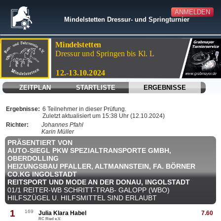
ANMELDEN
Mindelstetten Dressur- und Springturnier
ZEITPLAN
STARTLISTE
ERGEBNISSE
Ergebnisse:
6 Teilnehmer in dieser Prüfung.
Zuletzt aktualisiert um 15:38 Uhr (12.10.2024)
Richter:
Johannes Pfahl
Karin Müller
PRÄSENTIERT VON
AUTO-SIEGL PKW SPEZIALTRANSPORTE GMBH,
OBERDOLLING
HEIZUNGSBAU PFALLER, ALTMANNSTEIN, FA. BÖRNER
CO.KG INGOLSTADT
REITSPORT UND MODE AN DER DONAU, INGOLSTADT
01/1 REITER-WB SCHRITT-TRAB- GALOPP (WBO)
HILFSZÜGEL U. HILFSMITTEL SIND ERLAUBT
1
169
Julia Klara Habel
7.60
RC Ried e.V.