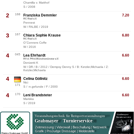
Chamilla v. Matthof
S / 2008
2
168
Franziska Demmler
7.20
RC Ried e.V.
Pennest
W / FALBE / 2019
3
167
Chiara Sophie Krause
6.80
RC Ried e.V.
O`Conners Coffe
W / 2016
4
045
Lea Ehrhardt
6.60
RV d. Pffrd.Münchsmünster e.V.
Donizetti K
W / DR / B / 2012 / Dempsy Denny S / B: Ketzler,Michaela / Z:
Ketzler,Michaela
4
Celina Göllnitz
6.60
Nici
171
S / -n.gefunde / F / 2000
4
170
Leni Brandsteter
6.60
Mariska
S / 2019