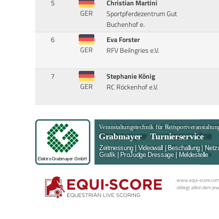
5
Christian Martini
GER
Sportpferdezentrum Gut
Buchenhof e.
6
Eva Forster
GER
RFV Beilngries e.V.
7
Stephanie König
GER
RC Röckenhof e.V.
www.equi-score.com i
obliegt allein dem je