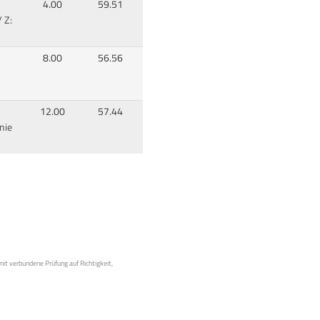
4.00
59.51
 Z:
8.00
56.56
12.00
57.44
nie
mit verbundene Prüfung auf Richtigkeit,