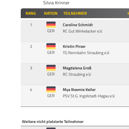
Silvia Krinner
RANG
NATION
TEILNEHMER
1
Caroline Schmidt
GER
RC Gut Winkelacker e.V.
2
Kristin Pirzer
GER
TG Rennbahn Straubing e.V.
3
Magdalena Groß
GER
RC Straubing e.V.
4
Mya Noemie Keller
GER
PSV St.G. Ingolstadt-Hagau e.V.
Weitere nicht platzierte Teilnehmer