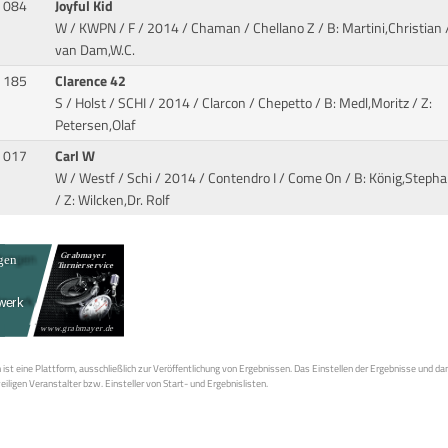
084
Joyful Kid
W / KWPN / F / 2014 / Chaman / Chellano Z
/ B: Martini,Christian /
van Dam,W.C.
185
Clarence 42
S / Holst / SCHI / 2014 / Clarcon / Chepetto
/ B: Medl,Moritz / Z:
Petersen,Olaf
017
Carl W
W / Westf / Schi / 2014 / Contendro I / Come On
/ B: König,Stepha
/ Z: Wilcken,Dr. Rolf
st eine Plattform, ausschließlich zur Veröffentlichung von Ergebnissen. Das Einstellen der Ergebnisse und da
weiligen Veranstalter bzw. Einsteller von Start- und Ergebnislisten.