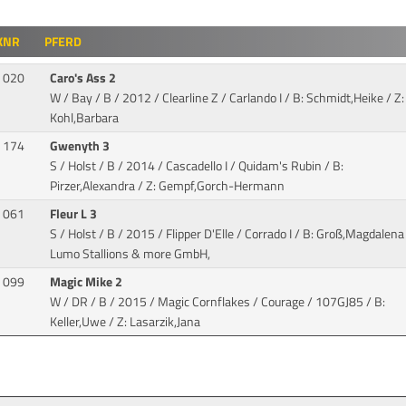
KNR
PFERD
020
Caro's Ass 2
W / Bay / B / 2012 / Clearline Z / Carlando I
/ B: Schmidt,Heike / Z:
Kohl,Barbara
174
Gwenyth 3
S / Holst / B / 2014 / Cascadello I / Quidam's Rubin
/ B:
Pirzer,Alexandra / Z: Gempf,Gorch-Hermann
061
Fleur L 3
S / Holst / B / 2015 / Flipper D'Elle / Corrado I
/ B: Groß,Magdalena 
Lumo Stallions & more GmbH,
099
Magic Mike 2
W / DR / B / 2015 / Magic Cornflakes / Courage
/ 107GJ85 / B:
Keller,Uwe / Z: Lasarzik,Jana