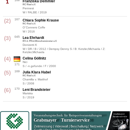
1
168
Franziska Demmler
RC Ried e.V.
Pennest
W / FALBE / 2019
(2)
167
Chiara Sophie Krause
RC Ried e.V.
O`Conners Coffe
W / 2016
(3)
045
Lea Ehrhardt
RV d. Pffrd.Münchsmünster e.V.
Donizetti K
W / DR / B / 2012 / Dempsy Denny S / B: Ketzler,Michaela / Z:
Ketzler,Michaela
(4)
Celina Göllnitz
Nici
171
S / -n.gefunde / F / 2000
(5)
169
Julia Klara Habel
RC Ried e.V.
Chamilla v. Matthof
S / 2008
(6)
170
Leni Brandsteter
Mariska
S / 2019