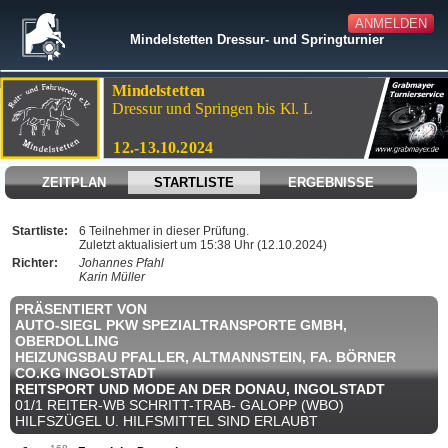
ANMELDEN
Mindelstetten Dressur- und Springturnier
ZEITPLAN
STARTLISTE
ERGEBNISSE
Startliste:
6 Teilnehmer in dieser Prüfung.
Zuletzt aktualisiert um 15:38 Uhr (12.10.2024)
Richter:
Johannes Pfahl
Karin Müller
PRÄSENTIERT VON
AUTO-SIEGL PKW SPEZIALTRANSPORTE GMBH,
OBERDOLLING
HEIZUNGSBAU PFALLER, ALTMANNSTEIN, FA. BÖRNER
CO.KG INGOLSTADT
REITSPORT UND MODE AN DER DONAU, INGOLSTADT
01/1 REITER-WB SCHRITT-TRAB- GALOPP (WBO)
HILFSZÜGEL U. HILFSMITTEL SIND ERLAUBT