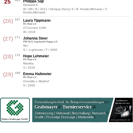
25
045
Philippa Sigl
Donizetti K
W / DR / B / 2012 / Dempsy Denny S / B: Ketzler,Michaela / Z:
Ketzler,Michaela
(26)
167
Laura Tippmann
RC Ried e.V.
O`Conners Coffe
W / 2016
(27)
171
Johanna Steer
PSV St.G. Ingolstadt-Hagau e.V.
Nici
S / -n.gefunde / F / 2000
(28)
170
Hope Lehmeier
RC Ried e.V.
Mariska
S / 2019
(29)
169
Emma Haltmeier
RC Ried e.V.
Chamilla v. Matthof
S / 2008