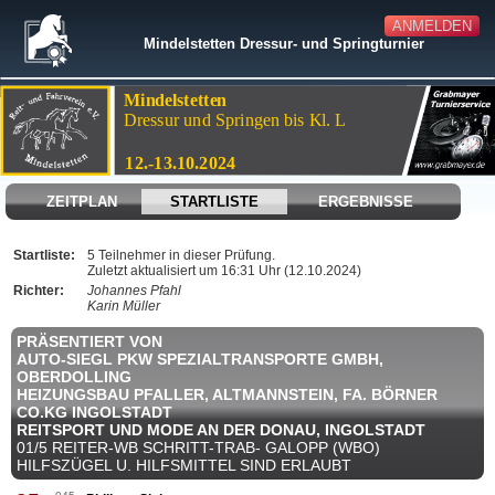
ANMELDEN
Mindelstetten Dressur- und Springturnier
ZEITPLAN
STARTLISTE
ERGEBNISSE
Startliste:
5 Teilnehmer in dieser Prüfung.
Zuletzt aktualisiert um 16:31 Uhr (12.10.2024)
Richter:
Johannes Pfahl
Karin Müller
PRÄSENTIERT VON
AUTO-SIEGL PKW SPEZIALTRANSPORTE GMBH,
OBERDOLLING
HEIZUNGSBAU PFALLER, ALTMANNSTEIN, FA. BÖRNER
CO.KG INGOLSTADT
REITSPORT UND MODE AN DER DONAU, INGOLSTADT
01/5 REITER-WB SCHRITT-TRAB- GALOPP (WBO)
HILFSZÜGEL U. HILFSMITTEL SIND ERLAUBT