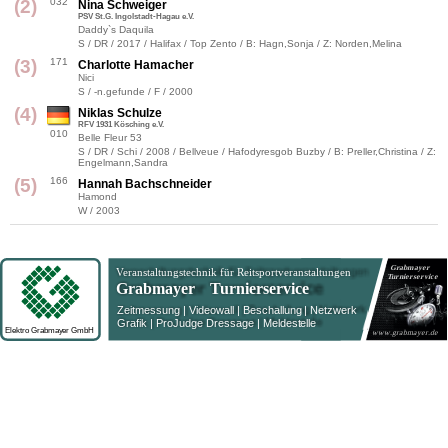
(2)
032
Nina Schweiger
PSV St.G. Ingolstadt-Hagau e.V.
Daddy`s Daquila
S / DR / 2017 / Halifax / Top Zento / B: Hagn,Sonja / Z: Norden,Melina
(3)
171
Charlotte Hamacher
Nici
S / -n.gefunde / F / 2000
(4)
Niklas Schulze
RFV 1931 Kösching e.V.
010
Belle Fleur 53
S / DR / Schi / 2008 / Bellveue / Hafodyresgob Buzby / B: Preller,Christina / Z:
Engelmann,Sandra
(5)
166
Hannah Bachschneider
Hamond
W / 2003