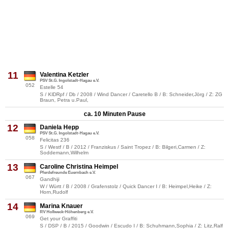
11
Valentina Ketzler
PSV St.G. Ingolstadt-Hagau e.V.
052
Estelle 54
S / KlDRpf / Db / 2008 / Wind Dancer / Caretello B / B: Schneider,Jörg / Z: ZG
Braun, Petra u.Paul,
ca. 10 Minuten Pause
12
Daniela Hepp
PSV St.G. Ingolstadt-Hagau e.V.
058
Felicitas 236
S / Westf / B / 2012 / Franziskus / Saint Tropez / B: Bilgeri,Carmen / Z:
Soddemann,Wilhelm
13
Caroline Christina Heimpel
Pferdefreunde Euernbach e.V.
067
Gandhiji
W / Württ / B / 2008 / Grafenstolz / Quick Dancer I / B: Heimpel,Heike / Z:
Horn,Rudolf
14
Marina Knauer
RV Hollweck-Höhenberg e.V.
069
Get your Graffiti
S / DSP / B / 2015 / Goodwin / Escudo I / B: Schuhmann,Sophia / Z: Litz,Ralf