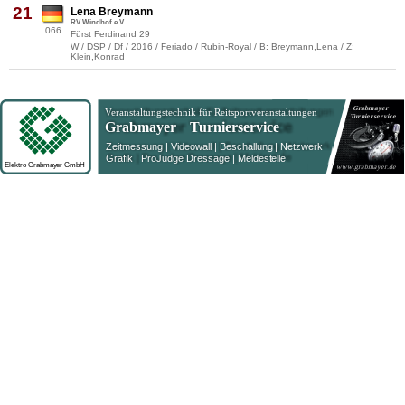
21
Lena Breymann
RV Windhof e.V.
066
Fürst Ferdinand 29
W / DSP / Df / 2016 / Feriado / Rubin-Royal / B: Breymann,Lena / Z:
Klein,Konrad