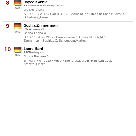
8
Joyce Kohnle
Rennverein Herrenschwaige 1923 e.V.
041
Die kleine Diva
S / DR / F / 2012 / Dornik B / FS Champion de Luxe / B: Kohnle,Joyce / Z:
Schulmerig,Heike
9
Sophia Zimmermann
PSV Wolnzach e.V
047
Donna Leona 4
S / DR / Falbe / 2009 / Donnerwetter / Sunrise Moonlight / B:
Zimmermann,Sophia / Z: Schomborg,Marlies
10
Laura Härtl
RFV Berching e.V.
049
Donna Romana 3
S / Hann / R / 2015 / Finest / Don Crusador / B: Härtl,Laura / Z:
Krentzel,Hinrich