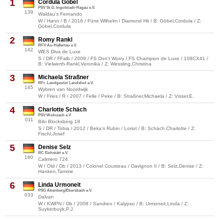
1
Cordula Göbel
PSV St.G. Ingolstadt-Hagau e.V.
139
Waldau's Fernando
W / Hann / B / 2016 / Fürst Wilhelm / Diamond Hit / B: Göbel,Cordula / Z:
Göbel,Cordula
2
Romy Rankl
RFV Au-Hallertau e.V.
142
WES Diva de Luxe
S / DR / FFalb / 2009 / FS Don't Worry / FS Champion de Luxe / 108CX41 /
B: Vielwerth-Rankl,Veronika / Z: Wessling,Christina
3
Michaela Straßner
RFr. Landgestüt Landshut e.V.
145
Wybren van Noordwijk
W / Fries / R / 2007 / Felle / Peke / B: Straßner,Michaela / Z: Visser,E.
4
Charlotte Schäch
PSV Wolnzach e.V
011
Bibi Blocksberg 18
S / DR / Tobia / 2012 / Beka's Rubin / Loriot / B: Schäch,Charlotte / Z:
Fischl,Josef
5
Denise Selz
RC Eichstätt e.V.
180
Calimero 724
W / Old / Db / 2013 / Colonel Cousteau / Davignon II / B: Selz,Denise / Z:
Hanken,Tamme
6
Linda Urmoneit
PSG Abenberg/Ebersbach e.V.
033
Dalvan
W / KWPN / Db / 2008 / Sandreo / Kalypso / B: Urmoneit,Linda / Z:
Suykerbuyk,P.J.