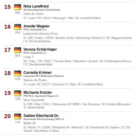
15
Nina Landfried
Working Equitation Deutschland
081
India do Cisne
S / Lusit / Df / 2013 / Morango / Nilo / B: Landfried,Nina
16
Amelie Wagner
Pffrd. Geisenfeld e.V.
091
Lettenhofs Derano D'oro
H / DR / Falbe / 2006 / Derano Gold / Dörnberg's Erimon II / B: Wagner,Amelie
/ Z: ZG Anselstetter,
17
Verena Schärringer
Pffrd. Geisenfeld e.V.
097
Loup 3
W / Trak. / Df / 2007 / Freudenfest / Napoleon Quatre / B: Schärringer,Verena
/ Z: Stuhlemmer,Maik
18
Cornelia Krinner
Labertaler RFV Mallersdorf-Pfaffenb
105
Natura do Prado
S / Lusit / B / 2017 / Universo II / Atila / B: Landfried,Nina
19
Michaela Ketzler
PSV St.G. Ingolstadt-Hagau e.V.
106
Next Topmodel
S / DR / Bsk / 2012 / Dimension AT NRW / Top Nonstop / B: Ketzler,Michaela /
Z: Viertel,Heike
20
Sabine Eberhardt Dr.
Rennverein Herrenschwaige 1923 e.V.
141
Welfe 30
S / Württ / F / 2008 / Belissimo M / Wenzel I / B: Eberhardt,Dr. Sabine / Z: ZG
Steeb, Karl-Heinz u.Hans,