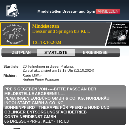
ANMELDEN
Mindelstetten Dressur- und Springturnier
ZEITPLAN
STARTLISTE
ERGEBNISSE
Startliste:
20 Teilnehmer in dieser Prüfung.
Zuletzt aktualisiert um 13:18 Uhr (12.10.2024)
Richter:
Karin Müller
Anthon Pieter Petersen
PREIS GEGEBEN VON ----BITTE PÄSSE AN DER
MELDESTELLE ABGEBEN!!!----
PEMA INGENIEURBÜRO GMBH & CO. KG, NORDBRÄU
INGOLSTADT GMBH & CO. KG
SONNENPFERD - THERAPIE FÜR PFERD & HUND UND
OBLINGER ENTSORGUNGSFACHBETRIEB
CONTAINERDIENST GMBH
06 DRESSURPRFG. KL.L* - TR. L3