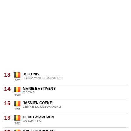
13
JO KENIS
EBORA VANT HEIKANTHOF*
367
14
MARIE BASTIAENS
CISCA Z
368
15
JASMIEN COENE
L'ENVIE DU COEUR D'OR Z
369
16
HEIDI GOMMEREN
CARAMELLA
442