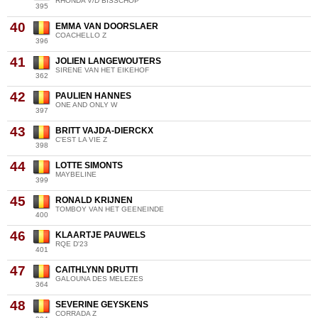
RHONDA V/D BISSCHOP
395
40
EMMA VAN DOORSLAER
COACHELLO Z
396
41
JOLIEN LANGEWOUTERS
SIRENE VAN HET EIKEHOF
362
42
PAULIEN HANNES
ONE AND ONLY W
397
43
BRITT VAJDA-DIERCKX
C'EST LA VIE Z
398
44
LOTTE SIMONTS
MAYBELINE
399
45
RONALD KRIJNEN
TOMBOY VAN HET GEENEINDE
400
46
KLAARTJE PAUWELS
RQE D'23
401
47
CAITHLYNN DRUTTI
GALOUNA DES MELEZES
364
48
SEVERINE GEYSKENS
CORRADA Z