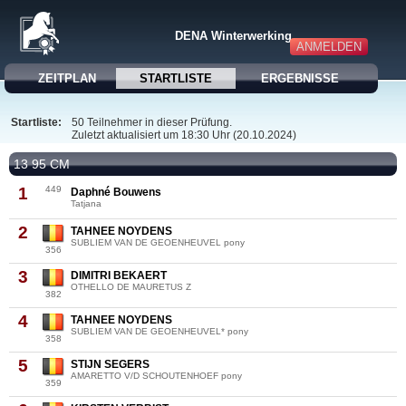
DENA Winterwerking
ANMELDEN
ZEITPLAN
STARTLISTE
ERGEBNISSE
Startliste:
50 Teilnehmer in dieser Prüfung.
Zuletzt aktualisiert um 18:30 Uhr (20.10.2024)
13 95 CM
1
449
Daphné Bouwens
Tatjana
2
TAHNEE NOYDENS
SUBLIEM VAN DE GEOENHEUVEL pony
356
3
DIMITRI BEKAERT
OTHELLO DE MAURETUS Z
382
4
TAHNEE NOYDENS
SUBLIEM VAN DE GEOENHEUVEL* pony
358
5
STIJN SEGERS
AMARETTO V/D SCHOUTENHOEF pony
359