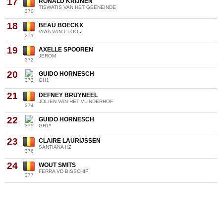
17
RONALD KRIJNEN
TISWATIS VAN HET GEENEINDE
370
18
BEAU BOECKX
VAYA VAN'T LOO Z
371
19
AXELLE SPOOREN
JEROM
372
20
GUIDO HORNESCH
373
GH1
21
DEFNEY BRUYNEEL
JOLIEN VAN HET VLINDERHOF
374
22
GUIDO HORNESCH
375
GH1*
23
CLAIRE LAURIJSSEN
SANTIANA HZ
376
24
WOUT SMITS
FERRA VD BISSCHIP
377