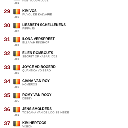
KMS TOUGH LOVE
381
29
KIM VOS
PUYOL DE KALVARIE
383
30
LIESBETH SCHELLEKENS
PIPPA JS
384
31
ILONA VERSPREET
ELLA V/H RINGHOF
385
32
ELIEN ROMBOUTS
SECRET OF KASARI D'23
386
33
JOYCE VD BOGERD
QUANTICA VD BERG
387
34
CIANA VAN ROY
HOMEROS
388
35
ROMY VAN ROOY
DEBBY
390
36
JENS SMOLDERS
TOSCANA VAN DE LOOISE HEIDE
361
37
KIM HERTOGS
VISION