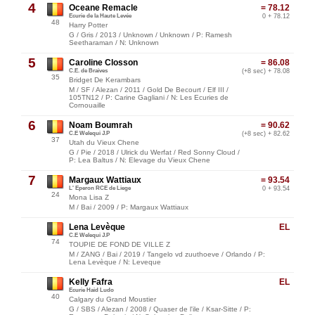
4
Oceane Remacle
= 78.12
Ecurie de la Haute Levée
0 + 78.12
48
Harry Potter
G / Gris / 2013 / Unknown / Unknown / P: Ramesh
Seetharaman / N: Unknown
5
Caroline Closson
= 86.08
C.E. de Braives
(+8 sec) + 78.08
35
Bridget De Kerambars
M / SF / Alezan / 2011 / Gold De Becourt / Elf III /
105TN12 / P: Carine Gagliani / N: Les Ecuries de
Cornouaille
6
Noam Boumrah
= 90.62
C.E Welequi J.P
(+8 sec) + 82.62
37
Utah du Vieux Chene
G / Pie / 2018 / Ulrick du Werfat / Red Sonny Cloud /
P: Lea Baltus / N: Elevage du Vieux Chene
7
Margaux Wattiaux
= 93.54
L' Eperon RCE de Liege
0 + 93.54
24
Mona Lisa Z
M / Bai / 2009 / P: Margaux Wattiaux
Lena Levèque
EL
C.E Welequi J.P
74
TOUPIE DE FOND DE VILLE Z
M / ZANG / Bai / 2019 / Tangelo vd zuuthoeve / Orlando / P:
Lena Levèque / N: Leveque
Kelly Fafra
EL
Ecurie Haid Ludo
40
Calgary du Grand Moustier
G / SBS / Alezan / 2008 / Quaser de l'ile / Ksar-Sitte / P: