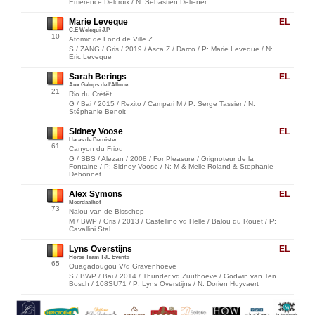
Emerence Delcroix / N: Sebastien Deliener
Marie Leveque
EL
C.E Welequi J.P
10
Atomic de Fond de Ville Z
S / ZANG / Gris / 2019 / Asca Z / Darco / P: Marie Leveque / N:
Eric Leveque
Sarah Berings
EL
Aux Galops de l'Alloue
21
Rio du Crétêt
G / Bai / 2015 / Rexito / Campari M / P: Serge Tassier / N:
Stéphanie Benoit
Sidney Voose
EL
Haras de Bernister
61
Canyon du Friou
G / SBS / Alezan / 2008 / For Pleasure / Grignoteur de la
Fontaine / P: Sidney Voose / N: M & Melle Roland & Stephanie
Debonnet
Alex Symons
EL
Meerdaalhof
73
Nalou van de Bisschop
M / BWP / Gris / 2013 / Castellino vd Helle / Balou du Rouet / P:
Cavallini Stal
Lyns Overstijns
EL
Horse Team TJL Events
65
Ouagadougou V/d Gravenhoeve
S / BWP / Bai / 2014 / Thunder vd Zuuthoeve / Godwin van Ten
Bosch / 108SU71 / P: Lyns Overstijns / N: Dorien Huyvaert