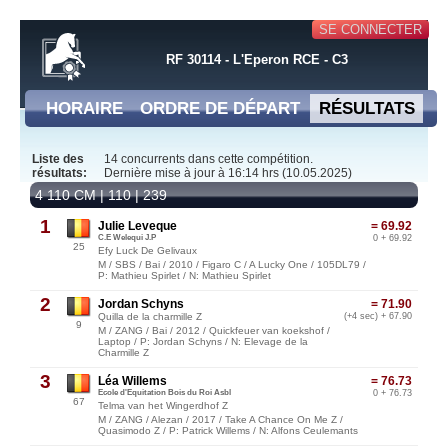
SE CONNECTER
RF 30114 - L'Eperon RCE - C3
HORAIRE
ORDRE DE DÉPART
RÉSULTATS
Liste des
14 concurrents dans cette compétition.
résultats:
Dernière mise à jour à 16:14 hrs (10.05.2025)
4 110 CM | 110 | 239
1
Julie Leveque
= 69.92
C.E Welequi J.P
0 + 69.92
25
Efy Luck De Gelivaux
M / SBS / Bai / 2010 / Figaro C / A Lucky One / 105DL79 /
P: Mathieu Spirlet / N: Mathieu Spirlet
2
Jordan Schyns
= 71.90
Quilla de la charmille Z
(+4 sec) + 67.90
9
M / ZANG / Bai / 2012 / Quickfeuer van koekshof /
Laptop / P: Jordan Schyns / N: Elevage de la
Charmille Z
3
Léa Willems
= 76.73
Ecole d'Equitation Bois du Roi Asbl
0 + 76.73
67
Telma van het Wingerdhof Z
M / ZANG / Alezan / 2017 / Take A Chance On Me Z /
Quasimodo Z / P: Patrick Willems / N: Alfons Ceulemants