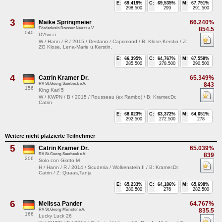
E:
69,419%
C:
69,535%
M:
67,791%
298.500
299
291.500
3
Maike Springmeier
66.240%
Förderkreis Dressur Neuss e.V.
854.5
040
D'Avicci
W / Hann / R / 2015 / Destano / Caprimond / B: Klose,Kerstin / Z:
ZG Klose, Lena-Marie u.Kerstin,
E:
66,395%
C:
64,767%
M:
67,558%
285.500
278.500
290.500
4
Catrin Kramer Dr.
65.349%
RV St.Georg Saerbeck e.V.
843
156
King Karl 5
W / KWPN / B / 2015 / Rousseau (ex Rambo) / B: Kramer,Dr.
Catrin
E:
68,023%
C:
63,372%
M:
64,651%
292.500
272.500
278
Weitere nicht platzierte Teilnehmer
5
Catrin Kramer Dr.
65.039%
RV St.Georg Saerbeck e.V.
839
206
Solo con Giotto M
H / Hann / R / 2014 / Scuderia / Wolkenstein II / B: Kramer,Dr.
Catrin / Z: Quaas,Tanja
E:
65,233%
C:
64,186%
M:
65,698%
280.500
276
282.500
6
Melissa Pander
64.767%
RV St.Georg Münster e.V.
835.5
166
Lucky Luck 26