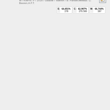
W / KWPN / F / 2016 / Galaxie / Valeron / B: Pander,Melissa / Z:
Beeren,A.F.T.
E:
64,651%
C:
62,907%
M:
66,744%
278
270.500
287