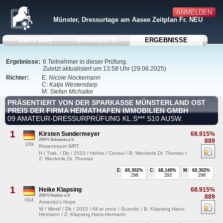
ANMELDEN
Münster, Dressurtage am Aasee Zeitplan Fr. NEU
ZEITPLAN
STARTLISTE
ERGEBNISSE
Ergebnisse:
6 Teilnehmer in dieser Prüfung.
Zuletzt aktualisiert um 13:58 Uhr (29.06.2025)
Richter:
E:
Nicole Nockemann
C:
Katja Westendarp
M:
Stefan Michalke
PRÄSENTIERT VON DER SPARKASSE MÜNSTERLAND OST
PREIS DER FIRMA HEIMATHAFEN IMMOBILIEN GMBH
09 AMATEUR-DRESSURPRÜFUNG KL.S*** S10 AUSW.
1
Kirsten Sundermeyer
68.915%
ZRFV Schwerte e.V.
889
189
Rosentraum WRT
H / Trak. / Db / 2010 / Hofrat / Consul / B: Weckerle,Dr. Thomas /
Z: Weckerle,Dr. Thomas
E:
69,302%
C:
68,140%
M:
69,302%
298
293
298
1
Heike Klapsing
68.915%
ZRFV Heiden e.V.
889
004
Amando's Hope
W / Westf / Db / 2015 / All at once / Scandic / B: Klapsing,Hans-
Hermann / Z: Klapsing,Hans-Hermann