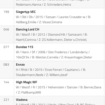
Redemann,Hanna / Z: Schnieders,Heinz
199
Siegertyp VEC
W / Old / Db / 2015 / Sezuan / Lauries Crusador xx
/ B:
Hollberg,Emilie / Z: Visser,Simone
046
Dancing Lord CH
W / Westf / B / 2012 / Diamond Hit / Samarant
/ B:
Haertl,Corinna / Z: ZG Kellermann, Dieter u.Christel,
077
Dundee 115
W / Hann / Df / 2006 / Don Frederico / Londonderry
/
104QY34 / B: Weston,Cornelia / Z: Kreyenhagen,Dieter
083
Ennzo
H / Rhld / B / 2015 / Enzo Ferrari / Cayetano L
/ B:
Staubermann,Neele / Z: Wilbers,Josef
144
High Magic WF
W / Westf / R / 2015 / Hohenstein / Dancier
/ B: Berner,Dana
/ Z: Flaßkamp,Willi
221
Viadena
S / Westf / Df / 2012 / Vitalis / Mon Cheri
/ B: BG Pieke u.