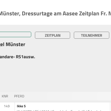
Münster, Dressurtage am Aasee Zeitplan Fr.
ZEITPLAN
TEILNEHMER
gel Münster
Kandare- RS1ausw.
KNR
PFERD
149
Ikke 5