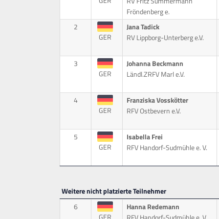
GER
RV Fritz Sümmermann
Fröndenberg e.
2
Jana Tadick
GER
RV Lippborg-Unterberg e.V.
3
Johanna Beckmann
GER
Ländl.ZRFV Marl e.V.
4
Franziska Vosskötter
GER
RFV Ostbevern e.V.
5
Isabella Frei
GER
RFV Handorf-Sudmühle e. V.
Weitere nicht platzierte Teilnehmer
6
Hanna Redemann
GER
RFV Handorf-Sudmühle e. V.