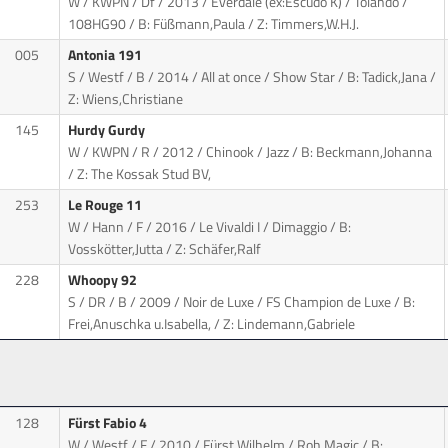
W / KWPN / Df / 2013 / Everdale (ex:Escudo K) / Tolando
/
108HG90 / B: Füßmann,Paula / Z: Timmers,W.H.J.
005
Antonia 191
S / Westf / B / 2014 / All at once / Show Star
/ B: Tadick,Jana /
Z: Wiens,Christiane
145
Hurdy Gurdy
W / KWPN / R / 2012 / Chinook / Jazz
/ B: Beckmann,Johanna
/ Z: The Kossak Stud BV,
253
Le Rouge 11
W / Hann / F / 2016 / Le Vivaldi I / Dimaggio
/ B:
Vosskötter,Jutta / Z: Schäfer,Ralf
228
Whoopy 92
S / DR / B / 2009 / Noir de Luxe / FS Champion de Luxe
/ B:
Frei,Anuschka u.Isabella, / Z: Lindemann,Gabriele
128
Fürst Fabio 4
W / Westf / F / 2010 / Fürst Wilhelm / Roh Magic
/ B: