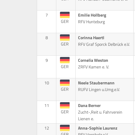
7
Emilie Hollberg
GER
RFV Hunteburg
8
Corinna Haertl
GER
RFV Graf Sporck Delbrück e.V.
9
Cornelia Weston
GER
ZRFV Kamen e. V.
10
Neele Staubermann
GER
RUFV Lingen u.Umg.e.V.
11
Dana Berner
GER
Zucht-,Reit u. Fahrverein
Lienen e.
12
Anna-Sophie Laurenz
GER
RFV Vornholz e.V.