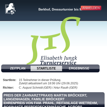
ANMELDEN
Berkhof, Dressurturnier bis M**
ZEITPLAN
STARTLISTE
ERGEBNISSE
Startliste:
15 Teilnehmer in dieser Prüfung.
Zuletzt aktualisiert um 18:06 Uhr (29.06.2025)
Richter:
C:
August Schmidt (GER) / Artur Rauth (GER)
PREIS DER ZAHNARZTPRAXIS MARTIN BRÖCKERT,
LANGENHAGEN, FAMILIE BRÖCKERT
EHRENPREIS VON FAM. PRAHL, REITANLAGE WIETREHM,
ROSINANTE PFERDEDECKENWÄSCHE, AGROBS