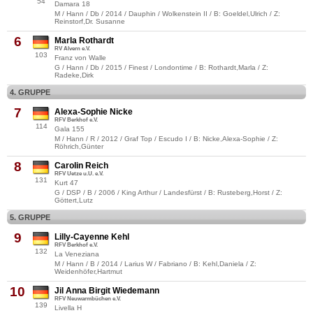
54
Damara 18
M / Hann / Db / 2014 / Dauphin / Wolkenstein II / B: Goeldel,Ulrich / Z:
Reinstorf,Dr. Susanne
6
Marla Rothardt
RV Alvern e.V.
103
Franz von Walle
G / Hann / Db / 2015 / Finest / Londontime / B: Rothardt,Marla / Z:
Radeke,Dirk
4. GRUPPE
7
Alexa-Sophie Nicke
RFV Berkhof e.V.
114
Gala 155
M / Hann / R / 2012 / Graf Top / Escudo I / B: Nicke,Alexa-Sophie / Z:
Röhrich,Günter
8
Carolin Reich
RFV Uetze u.U. e.V.
131
Kurt 47
G / DSP / B / 2006 / King Arthur / Landesfürst / B: Rusteberg,Horst / Z:
Göttert,Lutz
5. GRUPPE
9
Lilly-Cayenne Kehl
RFV Berkhof e.V.
132
La Veneziana
M / Hann / B / 2014 / Larius W / Fabriano / B: Kehl,Daniela / Z:
Weidenhöfer,Hartmut
10
Jil Anna Birgit Wiedemann
RFV Neuwarmbüchen e.V.
139
Livella H