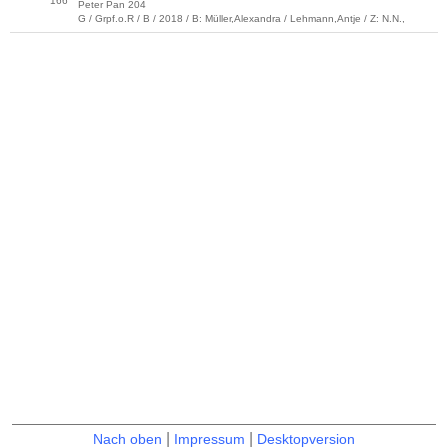
166
Peter Pan 204
G / Grpf.o.R / B / 2018 / B: Müller,Alexandra / Lehmann,Antje / Z: N.N.,
|
|
Nach oben
Impressum
Desktopversion