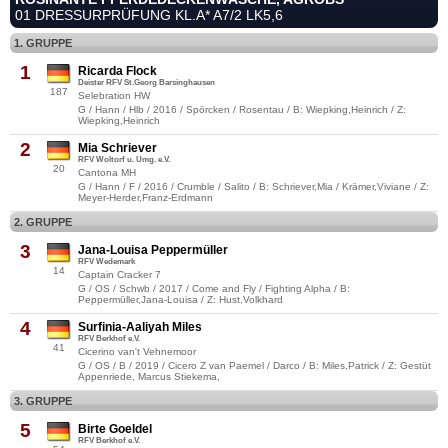
01 DRESSURPRÜFUNG KL.A* A7/2 LK5,6
1. GRUPPE
1
Ricarda Flock
Deister RFV St.Georg Barsinghausen
187
Selebration HW
G / Hann / Hlb / 2016 / Spörcken / Rosentau / B: Wiepking,Heinrich / Z:
Wiepking,Heinrich
2
Mia Schriever
RFV Woltorf u. Umg. e.V.
20
Cantona MH
G / Hann / F / 2016 / Crumble / Salito / B: Schriever,Mia / Krämer,Viviane / Z:
Meyer-Herder,Franz-Erdmann
2. GRUPPE
3
Jana-Louisa Peppermüller
RFV Wedemark
14
Captain Cracker 7
G / OS / Schwb / 2017 / Come and Fly / Fighting Alpha / B:
Peppermüller,Jana-Louisa / Z: Hust,Volkhard
4
Surfinia-Aaliyah Miles
RFV Berkhof e.V.
41
Cicerino van't Vehnemoor
G / OS / B / 2019 / Cicero Z van Paemel / Darco / B: Miles,Patrick / Z: Gestüt
Appenriede, Marcus Stiekema,
3. GRUPPE
5
Birte Goeldel
RFV Berkhof e.V.