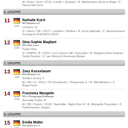
M / Holst / Schi / 2016 / Livello / Quirado / B: Wiedemann,Jil Anna Birgit / Z:
Hauschildt,Jens
6. GRUPPE
11
Nathalie Koch
RFV Berkhof e.V.
141
Lontano 12
G / Hann / Db / 2015 / Livaldon / Hotline / B: Koch,Nathalie / Z: Hannoveraner
Zuchtgest.GmbH&Co.KG/S
12
Gina-Sophie Magliani
RFV Aller-Leine
165
Pedro Dea
G / KWPN / B / 2020 / Let's Dance SB / Grenoble / B: Magliani,Gina-Sophie /
Gude,Sandra / Z: van Mensch-Goekoop,Marian
7. GRUPPE
13
Zoey Kassebaum
RFV Berkhof e.V.
116
Golden Sunny 3
M / DR / Is / 2011 / FS Chambertin / Desperado K / B: Witt,Marlene / Z:
Böge,Peter
14
Franziska Wangelin
RV u. Ponygruppe Dollbergen
235
Nouvelle Petite JF
M / DR / Palom / 2018 / Nashville / Night-Star III / B: Wangelin,Franziska / Z:
Felstehausen,Jürgen
8. GRUPPE
15
Emilia Müller
Rcl. Querum e. V.