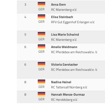
3
Anna Dorn
GER
RC Marienberg e.V.
4
Elisa Steinbach
GER
RFV Gut Eggenhof Erlangen e.V.
5
Lisa Marie Schwind
GER
RC Marienberg e.V.
6
Amelie Weidmann
GER
RC Pferdebox am Reichswald e. V.
6
Victoria Gerstacker
GER
RC Pferdebox am Reichswald e. V.
8
Nadine Heinel
GER
RC Tattersall Nürnberg e.V.
8
Hannah Menze-Durmaz
GER
RC Heroldsberg e.V.