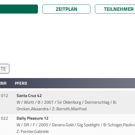
ZEITPLAN
TEILNEHMER
STE
KNR
PFERD
012
Santa Cruz 42
W / Württ / B / 2007 / Sir Oldenburg / Donnerschlag
/ B:
Oncken,Alexandra / Z: Berreth,Manfred
022
Daily Pleasure 12
W / DR / F / 2005 / Derano Gold / Gig Spotlight
/ B: Schoger,Paulina
Z: Forster,Gabriele