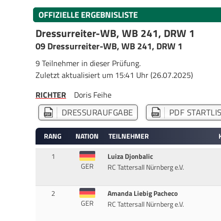
OFFIZIELLE ERGEBNISLISTE
Dressurreiter-WB, WB 241, DRW 1
09 Dressurreiter-WB, WB 241, DRW 1
9 Teilnehmer in dieser Prüfung.
Zuletzt aktualisiert um 15:41 Uhr (26.07.2025)
RICHTER
Doris Feihe
DRESSURAUFGABE
PDF STARTLI
RANG
NATION
TEILNEHMER
1
Luiza Djonbalic
GER
RC Tattersall Nürnberg e.V.
2
Amanda Liebig Pacheco
GER
RC Tattersall Nürnberg e.V.