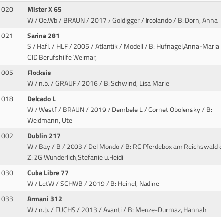
020
Mister X 65
W / Oe.Wb / BRAUN / 2017 / Goldigger / Ircolando
/ B: Dorn, Anna
021
Sarina 281
S / Hafl. / HLF / 2005 / Atlantik / Modell
/ B: Hufnagel,Anna-Maria 
CJD Berufshilfe Weimar,
005
Flocksis
W / n.b. / GRAUF / 2016
/ B: Schwind, Lisa Marie
018
Delcado L
W / Westf / BRAUN / 2019 / Dembele L / Cornet Obolensky
/ B:
Weidmann, Ute
002
Dublin 217
W / Bay / B / 2003 / Del Mondo
/ B: RC Pferdebox am Reichswald e.
Z: ZG Wunderlich,Stefanie u.Heidi
030
Cuba Libre 77
W / LetW / SCHWB / 2019
/ B: Heinel, Nadine
033
Armani 312
W / n.b. / FUCHS / 2013 / Avanti
/ B: Menze-Durmaz, Hannah