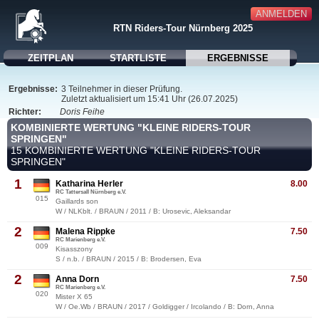
ANMELDEN
RTN Riders-Tour Nürnberg 2025
ZEITPLAN
STARTLISTE
ERGEBNISSE
Ergebnisse:
3 Teilnehmer in dieser Prüfung.
Zuletzt aktualisiert um 15:41 Uhr (26.07.2025)
Richter:
Doris Feihe
KOMBINIERTE WERTUNG "KLEINE RIDERS-TOUR
SPRINGEN"
15 KOMBINIERTE WERTUNG "KLEINE RIDERS-TOUR
SPRINGEN"
1
Katharina Herler
8.00
RC Tattersall Nürnberg e.V.
015
Gaillards son
W / NLKblt. / BRAUN / 2011 / B: Urosevic, Aleksandar
2
Malena Rippke
7.50
RC Marienberg e.V.
009
Kisasszony
S / n.b. / BRAUN / 2015 / B: Brodersen, Eva
2
Anna Dorn
7.50
RC Marienberg e.V.
020
Mister X 65
W / Oe.Wb / BRAUN / 2017 / Goldigger / Ircolando / B: Dorn, Anna