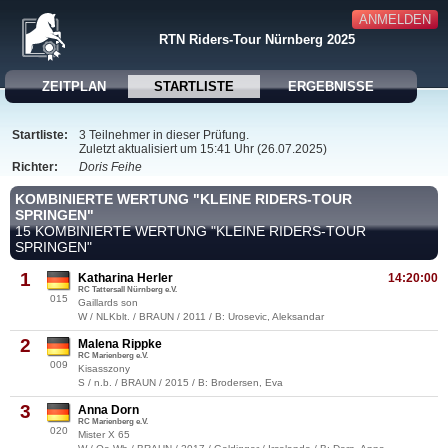
ANMELDEN
RTN Riders-Tour Nürnberg 2025
ZEITPLAN
STARTLISTE
ERGEBNISSE
Startliste:
3 Teilnehmer in dieser Prüfung.
Zuletzt aktualisiert um 15:41 Uhr (26.07.2025)
Richter:
Doris Feihe
KOMBINIERTE WERTUNG "KLEINE RIDERS-TOUR
SPRINGEN"
15 KOMBINIERTE WERTUNG "KLEINE RIDERS-TOUR
SPRINGEN"
1
Katharina Herler
14:20:00
RC Tattersall Nürnberg e.V.
015
Gaillards son
W / NLKblt. / BRAUN / 2011 / B: Urosevic, Aleksandar
2
Malena Rippke
RC Marienberg e.V.
009
Kisasszony
S / n.b. / BRAUN / 2015 / B: Brodersen, Eva
3
Anna Dorn
RC Marienberg e.V.
020
Mister X 65