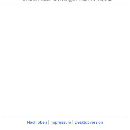
W / Oe.Wb / BRAUN / 2017 / Goldigger / Ircolando / B: Dorn, Anna
|
|
Nach oben
Impressum
Desktopversion