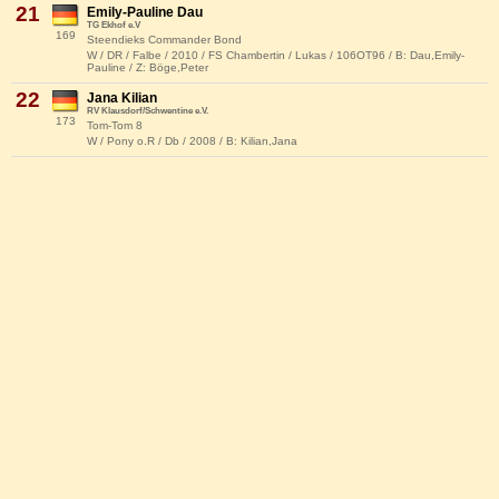
21
Emily-Pauline Dau
TG Ekhof e.V
169
Steendieks Commander Bond
W / DR / Falbe / 2010 / FS Chambertin / Lukas / 106OT96 / B: Dau,Emily-
Pauline / Z: Böge,Peter
22
Jana Kilian
RV Klausdorf/Schwentine e.V.
173
Tom-Tom 8
W / Pony o.R / Db / 2008 / B: Kilian,Jana