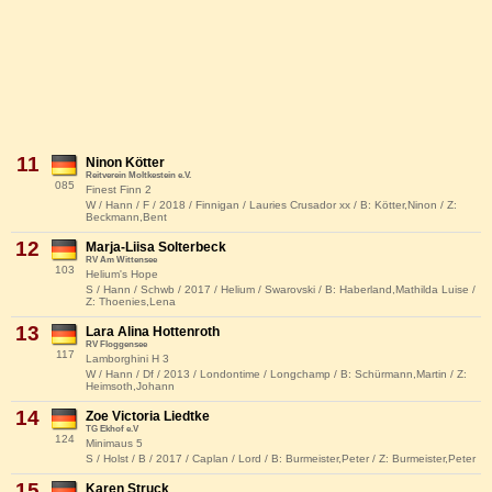
11
Ninon Kötter
Reitverein Moltkestein e.V.
085
Finest Finn 2
W / Hann / F / 2018 / Finnigan / Lauries Crusador xx / B: Kötter,Ninon / Z:
Beckmann,Bent
12
Marja-Liisa Solterbeck
RV Am Wittensee
103
Helium's Hope
S / Hann / Schwb / 2017 / Helium / Swarovski / B: Haberland,Mathilda Luise /
Z: Thoenies,Lena
13
Lara Alina Hottenroth
RV Floggensee
117
Lamborghini H 3
W / Hann / Df / 2013 / Londontime / Longchamp / B: Schürmann,Martin / Z:
Heimsoth,Johann
14
Zoe Victoria Liedtke
TG Ekhof e.V
124
Minimaus 5
S / Holst / B / 2017 / Caplan / Lord / B: Burmeister,Peter / Z: Burmeister,Peter
15
Karen Struck