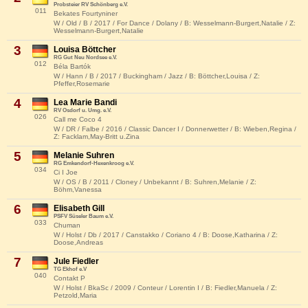
Probsteier RV Schönberg e.V.
011
Bekates Fourtyniner
W / Old / B / 2017 / For Dance / Dolany / B: Wesselmann-Burgert,Natalie / Z:
Wesselmann-Burgert,Natalie
3
Louisa Böttcher
RG Gut Neu Nordsee e.V.
012
Béla Bartók
W / Hann / B / 2017 / Buckingham / Jazz / B: Böttcher,Louisa / Z:
Pfeffer,Rosemarie
4
Lea Marie Bandi
RV Osdorf u. Umg. e.V.
026
Call me Coco 4
W / DR / Falbe / 2016 / Classic Dancer I / Donnerwetter / B: Wieben,Regina /
Z: Facklam,May-Britt u.Zina
5
Melanie Suhren
RG Emkendorf-Hexenkroog e.V.
034
Ci I Joe
W / OS / B / 2011 / Cloney / Unbekannt / B: Suhren,Melanie / Z:
Böhm,Vanessa
6
Elisabeth Gill
PSFV Süseler Baum e.V.
033
Chuman
W / Holst / Db / 2017 / Canstakko / Coriano 4 / B: Doose,Katharina / Z:
Doose,Andreas
7
Jule Fiedler
TG Ekhof e.V
040
Contakt P
W / Holst / BkaSc / 2009 / Conteur / Lorentin I / B: Fiedler,Manuela / Z:
Petzold,Maria