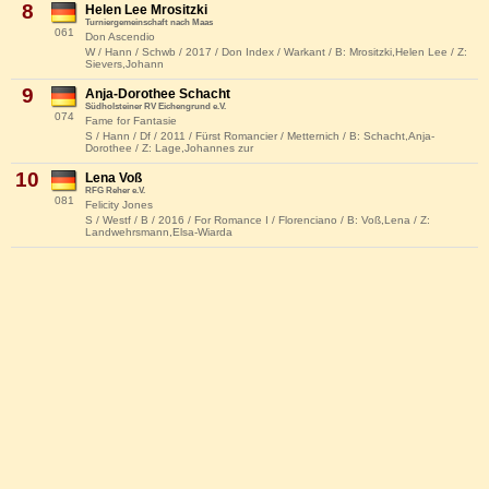
8
Helen Lee Mrositzki
Turniergemeinschaft nach Maas
061
Don Ascendio
W / Hann / Schwb / 2017 / Don Index / Warkant / B: Mrositzki,Helen Lee / Z:
Sievers,Johann
9
Anja-Dorothee Schacht
Südholsteiner RV Eichengrund e.V.
074
Fame for Fantasie
S / Hann / Df / 2011 / Fürst Romancier / Metternich / B: Schacht,Anja-
Dorothee / Z: Lage,Johannes zur
10
Lena Voß
RFG Reher e.V.
081
Felicity Jones
S / Westf / B / 2016 / For Romance I / Florenciano / B: Voß,Lena / Z:
Landwehrsmann,Elsa-Wiarda