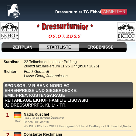
ANMELDEN
Dressurturnier TG Ekhof
ZEITPLAN
STARTLISTE
ERGEBNISSE
Startliste:
22 Teilnehmer in dieser Prüfung.
Zuletzt aktualisiert um 11:25 Uhr (05.07.2025)
Richter:
Frank Gerhardt
Lasse-Georg Johannisson
SPONSOR: V R BANK NORD EG
EHRENPREISE UND SIEGERDECKE:
EMIL FREY, KÜSTENGARAGE
REITANLAGE EKHOF FAMILIE LISOWSKI
02 DRESSURPRFG. KL.L* - TR.
1
Nadja Kuschel
Ring-,Reit-u.Fahrverein Österdörfer
010
Beech Hill Graafiti
W / ISH / BSche / 2011 / Kroongraaf / Colonel Godfrey xx / B: Kuschel,Nadja
2
Constanze Reckmann