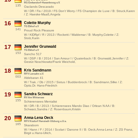
RG Emkendorf-Hexenkroog e.V.
135
Oaclands Descarado
W / DR / Fis / 2019 / FS Don't Worry / FS Champion de Luxe / B: Struck,Karen
/ Z: Haeske-Maaß,Angela
16
Colette Murphy
TG Ekhof e.V
141
Proud Rock Pleasure
W / KlDRpf / R / 2013 / Rocketti / Waldemar / B: Murphy,Colette / Z:
Stolz,Karin
17
Jennifer Grunwald
TG Ekhof e.V
153
Sancho 517
W / DSP / B / 2014 / San Amour I / Quaterback / B: Grunwald,Jennifer / Z:
Gestüt Noschkowitz/Frank Weichold,
18
Kris Sandmann
RFV Lensahn e.V.
003
Aldebaran 41
W / Trak. / Db / 2015 / Sixtus / Buddenbrock / B: Sandmann,Silke / Z:
Opitz,Dr. Hans-Friedrich
19
Sandra Schwarz
RV Am Wittensee
155
Schierensees Mentalist
W / DR / B / 2013 / Schierensees Mando Diao / Orlean N AA / B:
Schwarz,Sandra / Z: Rosenbaum,Kristin
20
Anna-Lena Oeck
RFV Kisdorf Henstedt-Ulzburg u.U.e.
165
Skaraborn
W / Hann / F / 2014 / Scolari / Danone II / B: Oeck,Anna-Lena / Z: ZG Franz,
Birgit u.Hans-Ulrich,