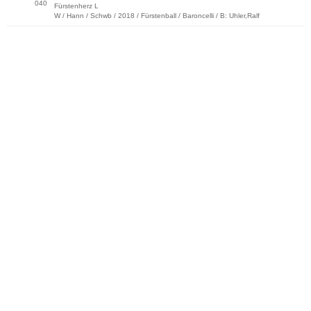
040
Fürstenherz L
W / Hann / Schwb / 2018 / Fürstenball / Baroncelli / B: Uhler,Ralf