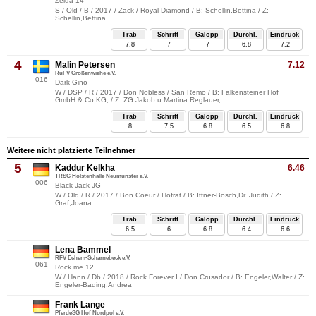
Zelda 14
S / Old / B / 2017 / Zack / Royal Diamond / B: Schellin,Bettina / Z:
Schellin,Bettina
Trab
Schritt
Galopp
Durchl.
Eindruck
7.8
7
7
6.8
7.2
4
Malin Petersen
7.12
RuFV Großenwiehe e.V.
016
Dark Gino
W / DSP / R / 2017 / Don Nobless / San Remo / B: Falkensteiner Hof
GmbH & Co KG, / Z: ZG Jakob u.Martina Reglauer,
Trab
Schritt
Galopp
Durchl.
Eindruck
8
7.5
6.8
6.5
6.8
Weitere nicht platzierte Teilnehmer
5
Kaddur Kelkha
6.46
TRSG Holstenhalle Neumünster e.V.
006
Black Jack JG
W / Old / R / 2017 / Bon Coeur / Hofrat / B: Ittner-Bosch,Dr. Judith / Z:
Graf,Joana
Trab
Schritt
Galopp
Durchl.
Eindruck
6.5
6
6.8
6.4
6.6
Lena Bammel
RFV Echem-Scharnebeck e.V.
061
Rock me 12
W / Hann / Db / 2018 / Rock Forever I / Don Crusador / B: Engeler,Walter / Z:
Engeler-Bading,Andrea
Frank Lange
PferdeSG Hof Nordpol e.V.