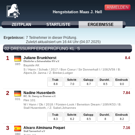
ANMELDEN
Hengststation Maas J. Hell
ZEITPLAN
STARTLISTE
ERGEBNISSE
Ergebnisse:
7 Teilnehmer in dieser Prüfung.
Zuletzt aktualisiert um 16:44 Uhr (04.07.2025)
02 DRESSURPFERDEPRÜFUNG KL. S
1
Juliane Brunkhorst
8.4
Elbdörfer u.Schenefelder RV e.V.
085
Bayside AK
S / Hann / Schwb / 2017 / Bon Coeur / Sir Donnerhall I / 108JV59 / B:
Alpers,Dr. Janna / Z: Brinker,Ludger
Trab
Schritt
Galopp
Durchl.
Eindruck
8.8
7.0
8.7
8.5
9.0
2
Nadine Husenbeth
7.84
RC. St. Georg zu Bremen e.V.
031
Flint 101
W / Hann / Db / 2018 / Fürsten-Look / Benetton Dream / 108VK53 / B:
Stall Husenbeth, / Z: Sabel,Johannes
Trab
Schritt
Galopp
Durchl.
Eindruck
8.3
6.2
8.5
8
8.2
3
Alvaro Alminana Poquet
7.16
Stall Tannenhof e.V
080