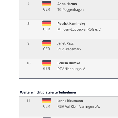
7
Anna Harms
GER
TG Poggenhagen
8
Patrick Kaminsky
GER
Minden-Lübbecker RSG e. V.
9
Janet Ratz
GER
RFV Wedemark
10
Louisa Dumke
GER
RFV Nienburg e. V.
Weitere nicht platzierte Teilnehmer
11
Janne Neumann
GER
RSV Auf Klein Varlingen e.V.