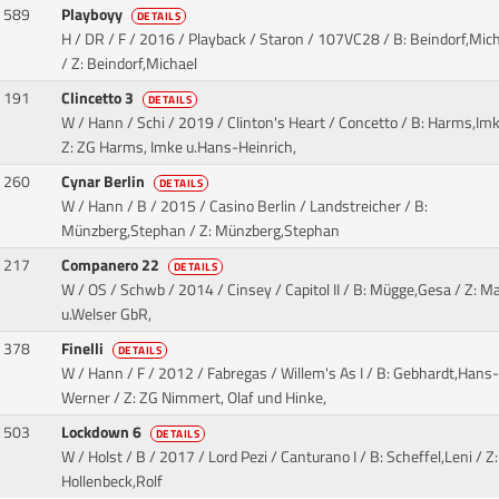
589
Playboyy
DETAILS
H / DR / F / 2016 / Playback / Staron
/ 107VC28 / B: Beindorf,Mich
/ Z: Beindorf,Michael
191
Clincetto 3
DETAILS
W / Hann / Schi / 2019 / Clinton's Heart / Concetto
/ B: Harms,Imk
Z: ZG Harms, Imke u.Hans-Heinrich,
260
Cynar Berlin
DETAILS
W / Hann / B / 2015 / Casino Berlin / Landstreicher
/ B:
Münzberg,Stephan / Z: Münzberg,Stephan
217
Companero 22
DETAILS
W / OS / Schwb / 2014 / Cinsey / Capitol II
/ B: Mügge,Gesa / Z: M
u.Welser GbR,
378
Finelli
DETAILS
W / Hann / F / 2012 / Fabregas / Willem's As I
/ B: Gebhardt,Hans-
Werner / Z: ZG Nimmert, Olaf und Hinke,
503
Lockdown 6
DETAILS
W / Holst / B / 2017 / Lord Pezi / Canturano I
/ B: Scheffel,Leni / Z:
Hollenbeck,Rolf