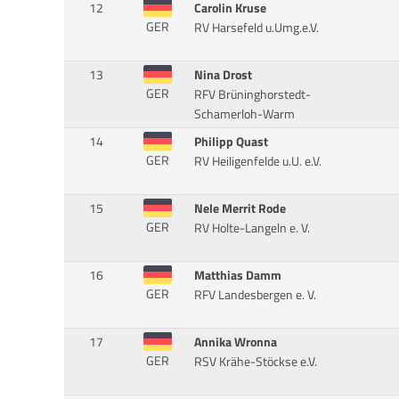
12
Carolin Kruse
GER
RV Harsefeld u.Umg.e.V.
13
Nina Drost
GER
RFV Brüninghorstedt-
Schamerloh-Warm
14
Philipp Quast
GER
RV Heiligenfelde u.U. e.V.
15
Nele Merrit Rode
GER
RV Holte-Langeln e. V.
16
Matthias Damm
GER
RFV Landesbergen e. V.
17
Annika Wronna
GER
RSV Krähe-Stöckse e.V.