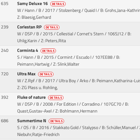
635
Samy Deluxe 16
DETAILS
W / Hann / B / 2017 / Stolzenberg / Quaid I
/ B: Grohs,Jana-Kathrin
Z: Blaesig,Gerhard
239
Corlestan RP
DETAILS
W / DSP / B / 2015 / Cellestial / Cornet's Stern
/ 106SJ12 / B:
Uhlig,Karin / Z: Peters,Rita
240
Corminta 4
DETAILS
S / Hann / B / 2015 / Cormint / Escudo I
/ 107EE88 / B:
Peimann,Hartwig / Z: Slink,Walter
720
Ultra Max
DETAILS
W / Z.Rpf / B / 2017 / Ultra Boy / Arko
/ B: Peimann,Katharina-Lui
Z: ZG Plass u. Rohling,
392
Fluke of nature
DETAILS
W / DSP / B / 2008 / For Edition I / Corradino
/ 107GC70 / B:
Quast,Gustav-Axel / Z: Bohlmann,Hermann
686
Summertime N
DETAILS
S / OS / B / 2016 / Stakkato Gold / Stalypso
/ B: Schüller,Manuel / 
Niebuhr,Ratje-Friedrich