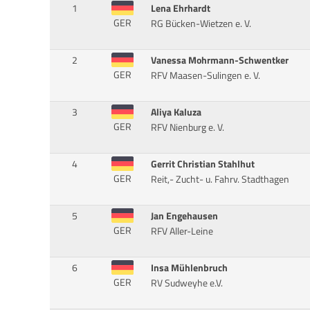
1
Lena Ehrhardt
GER
RG Bücken-Wietzen e. V.
2
Vanessa Mohrmann-Schwentker
GER
RFV Maasen-Sulingen e. V.
3
Aliya Kaluza
GER
RFV Nienburg e. V.
4
Gerrit Christian Stahlhut
GER
Reit,- Zucht- u. Fahrv. Stadthagen
5
Jan Engehausen
GER
RFV Aller-Leine
6
Insa Mühlenbruch
GER
RV Sudweyhe e.V.