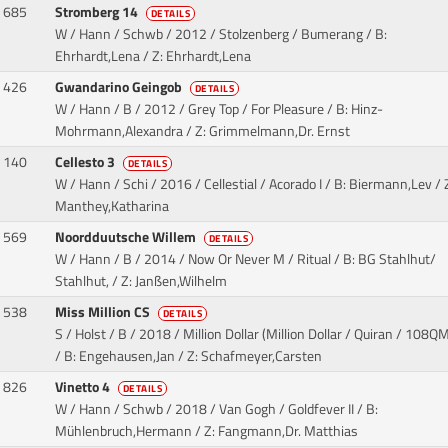
685
Stromberg 14
DETAILS
W / Hann / Schwb / 2012 / Stolzenberg / Bumerang
/ B:
Ehrhardt,Lena / Z: Ehrhardt,Lena
426
Gwandarino Geingob
DETAILS
W / Hann / B / 2012 / Grey Top / For Pleasure
/ B: Hinz-
Mohrmann,Alexandra / Z: Grimmelmann,Dr. Ernst
140
Cellesto 3
DETAILS
W / Hann / Schi / 2016 / Cellestial / Acorado I
/ B: Biermann,Lev / 
Manthey,Katharina
569
Noordduutsche Willem
DETAILS
W / Hann / B / 2014 / Now Or Never M / Ritual
/ B: BG Stahlhut/
Stahlhut, / Z: Janßen,Wilhelm
538
Miss Million CS
DETAILS
S / Holst / B / 2018 / Million Dollar (Million Dollar / Quiran
/ 108Q
/ B: Engehausen,Jan / Z: Schafmeyer,Carsten
826
Vinetto 4
DETAILS
W / Hann / Schwb / 2018 / Van Gogh / Goldfever II
/ B:
Mühlenbruch,Hermann / Z: Fangmann,Dr. Matthias