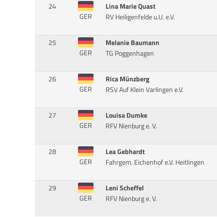
24
Lina Marie Quast
GER
RV Heiligenfelde u.U. e.V.
25
Melanie Baumann
GER
TG Poggenhagen
26
Rica Münzberg
GER
RSV Auf Klein Varlingen e.V.
27
Louisa Dumke
GER
RFV Nienburg e. V.
28
Lea Gebhardt
GER
Fahrgem. Eichenhof e.V. Heitlingen
29
Leni Scheffel
GER
RFV Nienburg e. V.