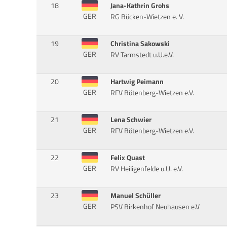
18
Jana-Kathrin Grohs
GER
RG Bücken-Wietzen e. V.
19
Christina Sakowski
GER
RV Tarmstedt u.U.e.V.
20
Hartwig Peimann
GER
RFV Bötenberg-Wietzen e.V.
21
Lena Schwier
GER
RFV Bötenberg-Wietzen e.V.
22
Felix Quast
GER
RV Heiligenfelde u.U. e.V.
23
Manuel Schüller
GER
PSV Birkenhof Neuhausen e.V