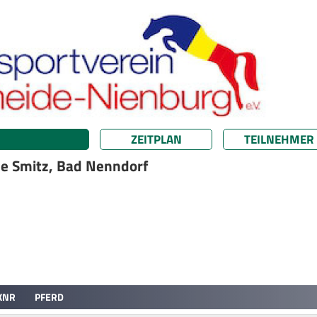
ZEITPLAN
TEILNEHMER
me Smitz, Bad Nenndorf
KNR
PFERD