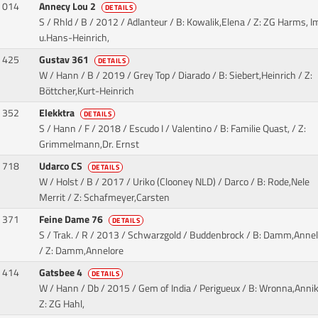
014
Annecy Lou 2
DETAILS
S / Rhld / B / 2012 / Adlanteur
/ B: Kowalik,Elena / Z: ZG Harms, I
u.Hans-Heinrich,
425
Gustav 361
DETAILS
W / Hann / B / 2019 / Grey Top / Diarado
/ B: Siebert,Heinrich / Z:
Böttcher,Kurt-Heinrich
352
Elekktra
DETAILS
S / Hann / F / 2018 / Escudo I / Valentino
/ B: Familie Quast, / Z:
Grimmelmann,Dr. Ernst
718
Udarco CS
DETAILS
W / Holst / B / 2017 / Uriko (Clooney NLD) / Darco
/ B: Rode,Nele
Merrit / Z: Schafmeyer,Carsten
371
Feine Dame 76
DETAILS
S / Trak. / R / 2013 / Schwarzgold / Buddenbrock
/ B: Damm,Annel
/ Z: Damm,Annelore
414
Gatsbee 4
DETAILS
W / Hann / Db / 2015 / Gem of India / Perigueux
/ B: Wronna,Annik
Z: ZG Hahl,