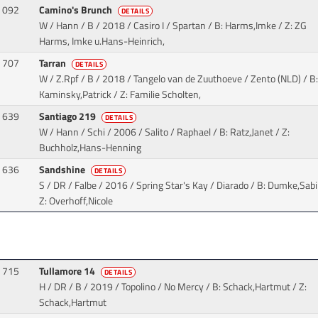
092
Camino's Brunch
DETAILS
W / Hann / B / 2018 / Casiro I / Spartan
/ B: Harms,Imke / Z: ZG
Harms, Imke u.Hans-Heinrich,
707
Tarran
DETAILS
W / Z.Rpf / B / 2018 / Tangelo van de Zuuthoeve / Zento (NLD)
/ B:
Kaminsky,Patrick / Z: Familie Scholten,
639
Santiago 219
DETAILS
W / Hann / Schi / 2006 / Salito / Raphael
/ B: Ratz,Janet / Z:
Buchholz,Hans-Henning
636
Sandshine
DETAILS
S / DR / Falbe / 2016 / Spring Star's Kay / Diarado
/ B: Dumke,Sabi
Z: Overhoff,Nicole
715
Tullamore 14
DETAILS
H / DR / B / 2019 / Topolino / No Mercy
/ B: Schack,Hartmut / Z:
Schack,Hartmut