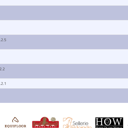
.2.5
2.2
.2.1