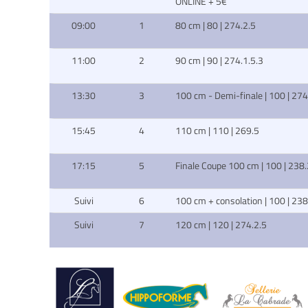
ONLINE + 5€
09:00
1
80 cm | 80 | 274.2.5
11:00
2
90 cm | 90 | 274.1.5.3
13:30
3
100 cm - Demi-finale | 100 | 274
15:45
4
110 cm | 110 | 269.5
17:15
5
Finale Coupe 100 cm | 100 | 238.
Suivi
6
100 cm + consolation | 100 | 238
Suivi
7
120 cm | 120 | 274.2.5