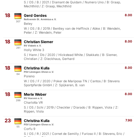
S / OS / B / 2021 / Diamant de Quidam / Numero Uno / B: Graap,
Mechthild / Z: Graap, Mechthild
18
Gerd Gerdes
8.00
Reitverein St. Arminius e.V.
307
Beley
W / OS / B / 2019 / Bentley van de Heffinck / Abke / B: Wendeln,
Peter / Z: Wendeln, Peter
18
Christian Siemer
8.00
RV Visbek e.V.
261
Holly White 3
S / Hann / Db / 2020 / Hickstead White / Stakkato / B: Siemer,
Christian / Z: Dieckhaus, Gerhard
18
Christina Kulla
8.00
PSV Löningen-Ehren e.V.
64
Poreno
W / OS / F / 2020 / Poker de Mariposa TN / Cantos / B: Stevens
Sportpferde GmbH / Z: Spijkeren, B. van
18
Merle Weber
8.00
RV Hoeven e.V.
288
Charlotta VR
S / OS / Schi / 2019 / Checkter / Diarado / B: Rippen, Viola / Z:
Rippen, Viola
23
Christina Kulla
7.90
PSV Löningen-Ehren e.V.
55
Corfu 9
S / OS / R / 2021 / Cornet de Semilly / Furioso II / B: Stevens, Eric /