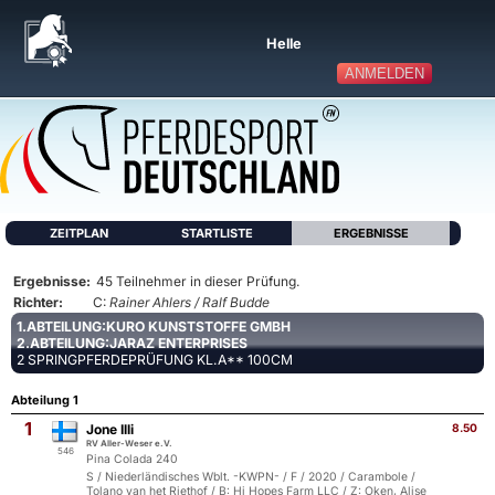
Helle
ANMELDEN
ZEITPLAN
STARTLISTE
ERGEBNISSE
Ergebnisse:
45 Teilnehmer in dieser Prüfung.
Richter:
C:
Rainer Ahlers / Ralf Budde
1.ABTEILUNG:KURO KUNSTSTOFFE GMBH
2.ABTEILUNG:JARAZ ENTERPRISES
2 SPRINGPFERDEPRÜFUNG KL.A** 100CM
Abteilung 1
1
Jone Illi
8.50
RV Aller-Weser e.V.
546
Pina Colada 240
S / Niederländisches Wblt. -KWPN- / F / 2020 / Carambole /
Tolano van het Riethof / B: Hi Hopes Farm LLC / Z: Oken, Alise