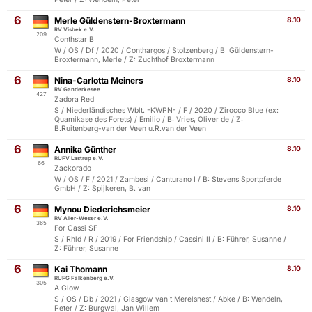
6
Merle Güldenstern-Broxtermann
8.10
RV Visbek e.V.
209
Conthstar B
W / OS / Df / 2020 / Conthargos / Stolzenberg / B: Güldenstern-
Broxtermann, Merle / Z: Zuchthof Broxtermann
6
Nina-Carlotta Meiners
8.10
RV Ganderkesee
427
Zadora Red
S / Niederländisches Wblt. -KWPN- / F / 2020 / Zirocco Blue (ex:
Quamikase des Forets) / Emilio / B: Vries, Oliver de / Z:
B.Ruitenberg-van der Veen u.R.van der Veen
6
Annika Günther
8.10
RUFV Lastrup e.V.
66
Zackorado
W / OS / F / 2021 / Zambesi / Canturano I / B: Stevens Sportpferde
GmbH / Z: Spijkeren, B. van
6
Mynou Diederichsmeier
8.10
RV Aller-Weser e.V.
365
For Cassi SF
S / Rhld / R / 2019 / For Friendship / Cassini II / B: Führer, Susanne /
Z: Führer, Susanne
6
Kai Thomann
8.10
RUFG Falkenberg e.V.
305
A Glow
S / OS / Db / 2021 / Glasgow van't Merelsnest / Abke / B: Wendeln,
Peter / Z: Burgwal, Jan Willem