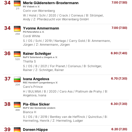
34
Merle Güldenstern-Broxtermann
7.00 (7.50)
RV Visbek e.V.
211
Corin von Worrenberg
W / Holst / Schi / 2020 / Crack / Corneus / B: Strümpel,
Andy / Z: Pferdezucht von Worrenberg GmbH
34
Yvonne Ammermann
7.00 (7.50)
PS Petersfehn e.V.
259
Cordi White
S / OS / Schi / 2019 / Nartago / Carry Gold / B: Ammermann,
Jürgen / Z: Ammermann, Jürgen
36
Rainer Schnitger
6.90 (7.40)
RuFV Saterland u.Umgeb.e.V.
520
Thalita S
S / OS / B / 2021 / For Planet / Corianus / B: Schnitger,
Rainer / Z: Schnitger, Rainer
37
Ivana Angelova
6.70 (7.30)
RSC Handorf-Langenberg e.V.
204
Caro's Prince
H / BULWblt / B / 2020 / Caro Ass / Platinum de Prahy / B:
Angelova, Ivana
38
Pia-Elise Sicker
6.30 (7.30)
RUFV der Gemeinde Lindern
498
Bianca H
S / OS / B / 2019 / Bentley van de Heffinck / Quinctius / B:
Hermeling, Henrik / Z: Hermeling, Ludger
39
Doreen Hüppe
6.20 (7.20)