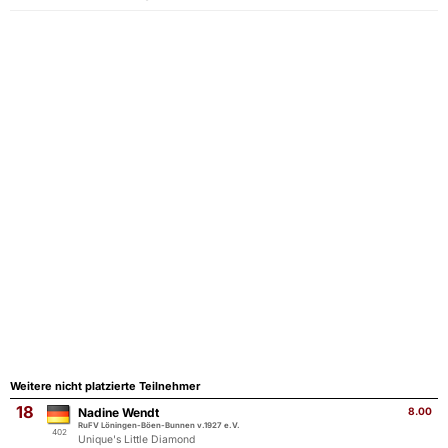
Weitere nicht platzierte Teilnehmer
18
Nadine Wendt
8.00
RuFV Löningen-Böen-Bunnen v.1927 e.V.
402
Unique's Little Diamond