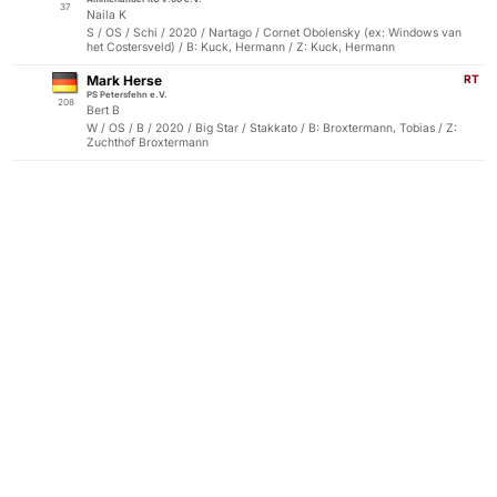
37
Naila K
S / OS / Schi / 2020 / Nartago / Cornet Obolensky (ex: Windows van
het Costersveld) / B: Kuck, Hermann / Z: Kuck, Hermann
Mark Herse
RT
PS Petersfehn e.V.
208
Bert B
W / OS / B / 2020 / Big Star / Stakkato / B: Broxtermann, Tobias / Z:
Zuchthof Broxtermann