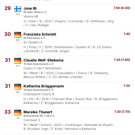
29
Jone Illi
7.50 (8.00)
RV Aller-Weser e.V.
541
Vaiana 66
S / Hann / B / 2021 / Vingino / Converter / B: Hoffmann, Jörg
/ Z: Löer, Rüdiger
30
Franziska Schmidt
7.40
PS Petersfehn e.V.
397
Sir Quattro S
H / Pinto / F / 2019 / Strahlemann / Quattro B / B: ZG Simon
u.Schmidt / Z: Schmidt, Jürgen
31
Claudia Wolf-Stiekema
7.30 (7.80)
TG Bad Zwischenahn e.V.
527
Casco V van't Vehnemoor
W / Westf / B / 2020 / Cascadello I / Darco / B: Stiekema,
Marcus Willem / Z: ZG Vehlber u.Narten
31
Katharina Brüggemann
7.30
TG Bad Zwischenahn e.V.
84
Checkpoint Charly B
H / OS / B / 2019 / Chacoon Blue / Sunny-Boy / B: Brüggemann,
Katharina / Z: Brüggemann, Katharina
33
Mareike Thunert
7.20 (7.70)
Ammerländer RC v.06 e.V.
33
Conrouet 3
W / Westf / Schwb / 2020 / Conthargos / Baloubet du Rouet /
B: Brunken, Ingo / Z: Kretz, Hermann u.Katharina