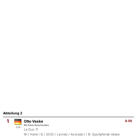
Abteilung 2
1
Otto Vaske
8.50
RG Klein Roscharden
558
Le Duc 11
W / Holst / B / 2020 / Levisto / Acorado I / B: Sportpferde Vaske