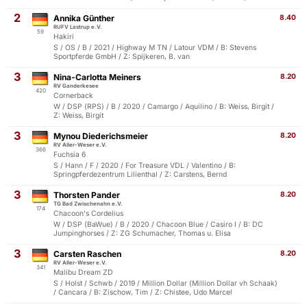
2
Annika Günther
8.40
RUFV Lastrup e.V.
59
Hakiri
S / OS / B / 2021 / Highway M TN / Latour VDM / B: Stevens
Sportpferde GmbH / Z: Spijkeren, B. van
3
Nina-Carlotta Meiners
8.20
RV Ganderkesee
420
Cornerback
W / DSP (RPS) / B / 2020 / Camargo / Aquilino / B: Weiss, Birgit /
Z: Weiss, Birgit
3
Mynou Diederichsmeier
8.20
RV Aller-Weser e.V.
366
Fuchsia 6
S / Hann / F / 2020 / For Treasure VDL / Valentino / B:
Springpferdezentrum Lilienthal / Z: Carstens, Bernd
3
Thorsten Pander
8.20
TG Bad Zwischenahn e.V.
174
Chacoon's Cordelius
W / DSP (BaWue) / B / 2020 / Chacoon Blue / Casiro I / B: DC
Jumpinghorses / Z: ZG Schumacher, Thomas u. Elisa
3
Carsten Raschen
8.20
RV Aller-Weser e.V.
341
Malibu Dream ZD
S / Holst / Schwb / 2019 / Million Dollar (Million Dollar vh Schaak)
/ Cancara / B: Zischow, Tim / Z: Chistee, Udo Marcel