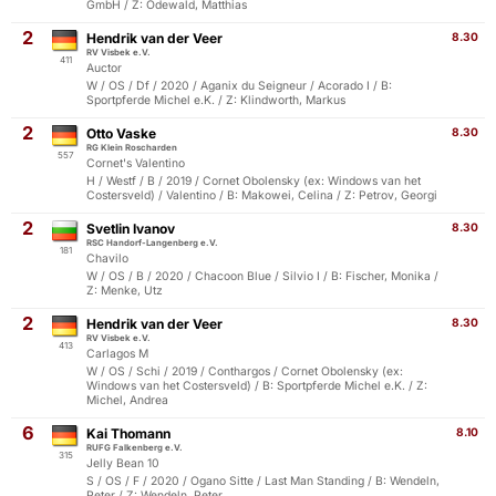
GmbH / Z: Odewald, Matthias
2
Hendrik van der Veer
8.30
RV Visbek e.V.
411
Auctor
W / OS / Df / 2020 / Aganix du Seigneur / Acorado I / B:
Sportpferde Michel e.K. / Z: Klindworth, Markus
2
Otto Vaske
8.30
RG Klein Roscharden
557
Cornet's Valentino
H / Westf / B / 2019 / Cornet Obolensky (ex: Windows van het
Costersveld) / Valentino / B: Makowei, Celina / Z: Petrov, Georgi
2
Svetlin Ivanov
8.30
RSC Handorf-Langenberg e.V.
181
Chavilo
W / OS / B / 2020 / Chacoon Blue / Silvio I / B: Fischer, Monika /
Z: Menke, Utz
2
Hendrik van der Veer
8.30
RV Visbek e.V.
413
Carlagos M
W / OS / Schi / 2019 / Conthargos / Cornet Obolensky (ex:
Windows van het Costersveld) / B: Sportpferde Michel e.K. / Z:
Michel, Andrea
6
Kai Thomann
8.10
RUFG Falkenberg e.V.
315
Jelly Bean 10
S / OS / F / 2020 / Ogano Sitte / Last Man Standing / B: Wendeln,
Peter / Z: Wendeln, Peter