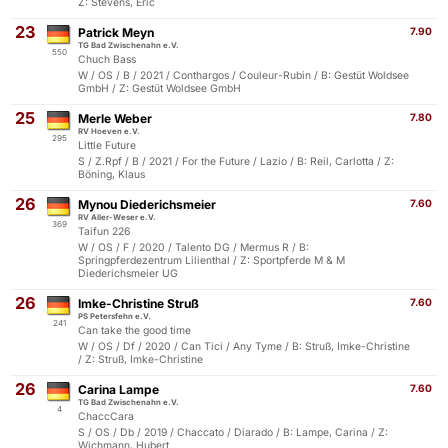
Z: Stevens, Eric
23
Patrick Meyn
7.90
TG Bad Zwischenahn e.V.
550
Chuch Bass
W / OS / B / 2021 / Conthargos / Couleur-Rubin / B: Gestüt Woldsee
GmbH / Z: Gestüt Woldsee GmbH
25
Merle Weber
7.80
RV Hoeven e.V.
295
Little Future
S / Z.Rpf / B / 2021 / For the Future / Lazio / B: Reil, Carlotta / Z:
Böning, Klaus
26
Mynou Diederichsmeier
7.60
RV Aller-Weser e.V.
369
Taifun 226
W / OS / F / 2020 / Talento DG / Mermus R / B:
Springpferdezentrum Lilienthal / Z: Sportpferde M & M
Diederichsmeier UG
26
Imke-Christine Struß
7.60
PS Petersfehn e.V.
241
Can take the good time
W / OS / Df / 2020 / Can Tici / Any Tyme / B: Struß, Imke-Christine
/ Z: Struß, Imke-Christine
26
Carina Lampe
7.60
TG Bad Zwischenahn e.V.
4
ChaccCara
S / OS / Db / 2019 / Chaccato / Diarado / B: Lampe, Carina / Z:
Wichmann, Hubert