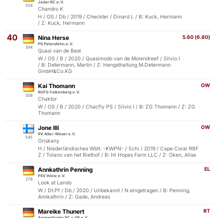
Jader RC e.V.
254
Chandro K
H / OS / Db / 2019 / Checkter / Dinard L / B: Kuck, Hermann
/ Z: Kuck, Hermann
40
Nina Herse
5.60 (6.80)
PS Petersfehn e.V.
394
Quasi van de Best
W / OS / B / 2020 / Quasimodo van de Molendreef / Silvio I
/ B: Determann, Martin / Z: Hengsthaltung M.Determann
GmbH&Co.KG
Kai Thomann
OW
RUFG Falkenberg e.V.
308
Chaktor
W / OS / B / 2020 / Chacfly PS / Silvio I / B: ZG Thomann / Z: ZG
Thomann
Jone Illi
OW
RV Aller-Weser e.V.
545
Oriskany
H / Niederländisches Wblt. -KWPN- / Schi / 2019 / Cape Coral RBF
Z / Tolano van het Riethof / B: Hi Hopes Farm LLC / Z: Oken, Alise
Annkathrin Penning
EL
PSV Ihlow e.V.
278
Look at Lando
W / Dt.Pf / Db / 2020 / Unbekannt / N.eingetragen / B: Penning,
Annkathrin / Z: Gade, Andreas
Mareike Thunert
RT
Ammerländer RC v.06 e.V.