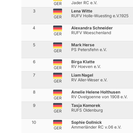
Jader RC e.V.
GER
3
Lena Witte
RUFV Holle-Wuesting e.V.1925
GER
4
Alexandra Schneider
RUFV Woeschenland
GER
5
Mark Herse
PS Petersfehn e.V.
GER
6
Birga Klatte
RV Hoeven e.V.
GER
7
Liam Nagel
RV Aller-Weser e.V.
GER
8
Amelie Helene Holthusen
RV Ovelgoenne von 1908 e.V.
GER
9
Tasja Komorek
RUFS Oldenburg
GER
10
Sophie Gollnick
Ammerländer RC v.06 e.V.
GER