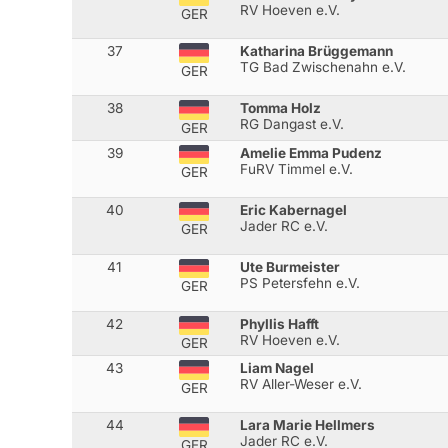
RV Hoeven e.V.
GER
37
Katharina Brüggemann
TG Bad Zwischenahn e.V.
GER
38
Tomma Holz
RG Dangast e.V.
GER
39
Amelie Emma Pudenz
FuRV Timmel e.V.
GER
40
Eric Kabernagel
Jader RC e.V.
GER
41
Ute Burmeister
PS Petersfehn e.V.
GER
42
Phyllis Hafft
RV Hoeven e.V.
GER
43
Liam Nagel
RV Aller-Weser e.V.
GER
44
Lara Marie Hellmers
Jader RC e.V.
GER