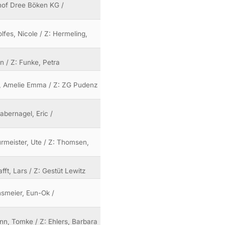
thof Dree Böken KG /
olfes, Nicole / Z: Hermeling,
in / Z: Funke, Petra
nz, Amelie Emma / Z: ZG Pudenz
abernagel, Eric /
urmeister, Ute / Z: Thomsen,
fft, Lars / Z: Gestüt Lewitz
hsmeier, Eun-Ok /
ann, Tomke / Z: Ehlers, Barbara