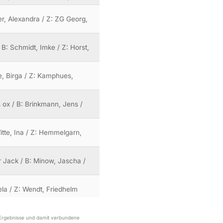
der, Alexandra / Z: ZG Georg,
/ B: Schmidt, Imke / Z: Horst,
te, Birga / Z: Kamphues,
 ox / B: Brinkmann, Jens /
itte, Ina / Z: Hemmelgarn,
 Jack / B: Minow, Jascha /
iela / Z: Wendt, Friedhelm
r Ergebnisse und damit verbundene