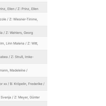
nz, Ellen / Z: Prinz, Ellen
Nicole / Z: Wiesner-Timme,
ia / Z: Wahlers, Georg
lm, Linn Malena / Z: Witt,
Rabea / Z: Struß, Imke-
rgmann, Madeleine /
r xx / B: Kröpelin, Frederike /
, Svenja / Z: Meyer, Günter