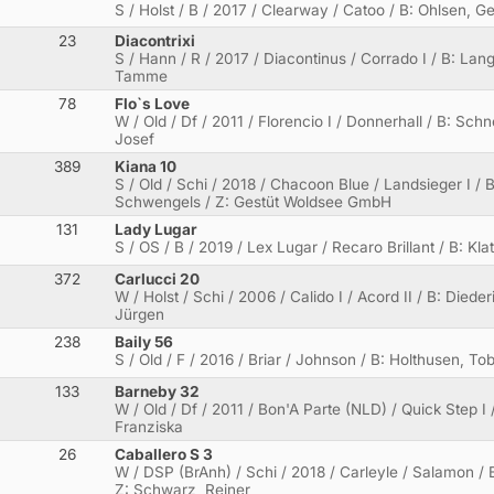
S / Holst / B / 2017 / Clearway / Catoo / B: Ohlsen, G
23
Diacontrixi
S / Hann / R / 2017 / Diacontinus / Corrado I / B: La
Tamme
78
Flo`s Love
W / Old / Df / 2011 / Florencio I / Donnerhall / B: Sch
Josef
389
Kiana 10
S / Old / Schi / 2018 / Chacoon Blue / Landsieger I /
Schwengels / Z: Gestüt Woldsee GmbH
131
Lady Lugar
S / OS / B / 2019 / Lex Lugar / Recaro Brillant / B: Klat
372
Carlucci 20
W / Holst / Schi / 2006 / Calido I / Acord II / B: Diede
Jürgen
238
Baily 56
S / Old / F / 2016 / Briar / Johnson / B: Holthusen, To
133
Barneby 32
W / Old / Df / 2011 / Bon'A Parte (NLD) / Quick Step I 
Franziska
26
Caballero S 3
W / DSP (BrAnh) / Schi / 2018 / Carleyle / Salamon / 
Z: Schwarz, Reiner