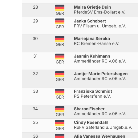
28
Maira Grietje Duin
PferdeSV Ems-Dollart e.V.
GER
29
Janka Schobert
FRV Filsum u. Umgeb. e.V.
GER
30
Mariejana Seroka
RC Bremen-Hanse e.V.
GER
31
Jasmin Kuhlmann
Ammerländer RC v.06 e.V.
GER
32
Jantje-Marie Petershagen
Ammerländer RC v.06 e.V.
GER
33
Franziska Schmidt
PS Petersfehn e.V.
GER
34
Sharon Fischer
Ammerländer RC v.06 e.V.
GER
35
Cindy Rosendahl
RuFV Saterland u.Umgeb.e.V.
GER
36
Alia Vanessa Weyhausen