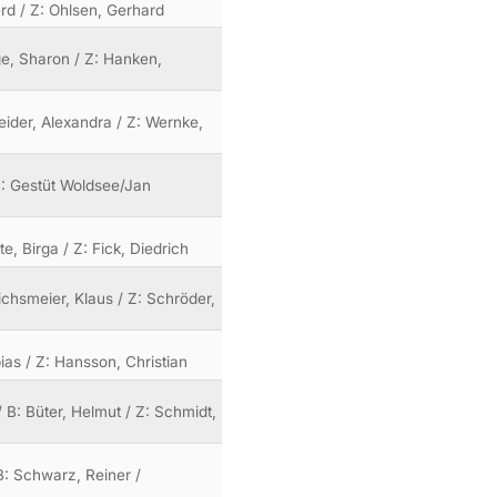
erd / Z: Ohlsen, Gerhard
nge, Sharon / Z: Hanken,
neider, Alexandra / Z: Wernke,
 B: Gestüt Woldsee/Jan
te, Birga / Z: Fick, Diedrich
richsmeier, Klaus / Z: Schröder,
bias / Z: Hansson, Christian
/ B: Büter, Helmut / Z: Schmidt,
B: Schwarz, Reiner /