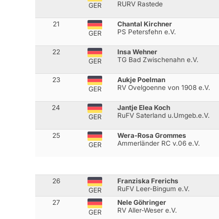
RURV Rastede
GER
21
Chantal Kirchner
PS Petersfehn e.V.
GER
22
Insa Wehner
TG Bad Zwischenahn e.V.
GER
23
Aukje Poelman
RV Ovelgoenne von 1908 e.V.
GER
24
Jantje Elea Koch
RuFV Saterland u.Umgeb.e.V.
GER
25
Wera-Rosa Grommes
Ammerländer RC v.06 e.V.
GER
26
Franziska Frerichs
RuFV Leer-Bingum e.V.
GER
27
Nele Göhringer
RV Aller-Weser e.V.
GER