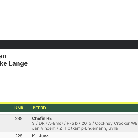
en
ike Lange
KNR
PFERD
289
Chefin HE
S / DR (W-Ems) / FFalb / 2015 / Cockney Cracker WE 
Jan Vincent / Z: Holtkamp-Endemann, Sylla
225
K - Juna