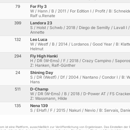
79
For Fly 3
W / Hann / B / 2011 / For Edition I / Profit / B: Schnei
Ralf u.Renate
399
Landora 23
S / Holst / Schwb / 2018 / Diego de Semilly / Lavall I 
Annette
132
Leo Luca
W / Westf / B / 2014 / Lordanos / Good Year / B: Klat
Helmut
294
Fly High Hanki
H / DR (W-Ems) / F / 2018 / Crazy Campino / Saporos
Z: Hanken, Ralf-Günther
24
Shining Day
S / DR (Westf) / Df / 2004 / Nantano / Condor I / B: W
Hans
511
D-Champ
W / DR (W-Ems) / B / 2018 / D-Power AT / FS Cracker
Z: Wassmann, Hilde
135
Nena 139
S / EHafl / F / 2015 / Nakuri / Nevio / B: Servais, Dan
m ist eine Plattform, ausschließlich zur Veröffentlichung von Ergebnissen. Das Einstellen de