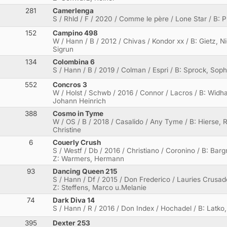
281
Camerlenga
S / Rhld / F / 2020 / Comme le père / Lone Star / B: Pri
152
Campino 498
W / Hann / B / 2012 / Chivas / Kondor xx / B: Gietz, 
Sigrun
134
Colombina 6
S / Hann / B / 2019 / Colman / Espri / B: Sprock, Soph
552
Concros 3
W / Holst / Schwb / 2016 / Connor / Lacros / B: Widha
Johann Heinrich
388
Cosmo in Tyme
W / OS / B / 2018 / Casalido / Any Tyme / B: Hierse, 
Christine
6
Couerly Crush
S / Westf / Db / 2016 / Christiano / Coronino / B: Ba
Z: Warmers, Hermann
93
Dancing Queen 215
S / Hann / Df / 2015 / Don Frederico / Lauries Crusado
Z: Steffens, Marco u.Melanie
74
Dark Diva 14
S / Hann / R / 2016 / Don Index / Hochadel / B: Latko
395
Dexter 253