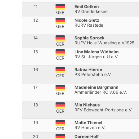
11
Emil Oetken
RV Ganderkesee
GER
12
Nicole Gietz
RURV Rastede
GER
14
Sophia Sprock
RUFV Holle-Wuesting e.V.1925
GER
15
Linn Malena Widhalm
RV St. Jürgen u.U.e.V.
GER
16
Rabea Hierse
PS Petersfehn e.V.
GER
17
Madeleine Bargmann
Ammerländer RC v.06 e.V.
GER
18
Mia Niehaus
RFV Edewecht-Portsloge e.V.
GER
19
Malte Thienel
RV Hoeven e.V.
GER
20
Doreen Hoff