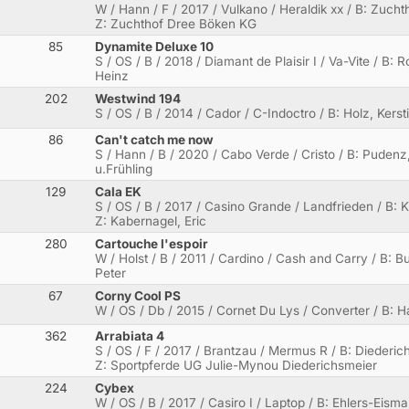
W / Hann / F / 2017 / Vulkano / Heraldik xx / B: Zuch
Z: Zuchthof Dree Böken KG
85
Dynamite Deluxe 10
S / OS / B / 2018 / Diamant de Plaisir I / Va-Vite / B: R
Heinz
202
Westwind 194
S / OS / B / 2014 / Cador / C-Indoctro / B: Holz, Kerst
86
Can't catch me now
S / Hann / B / 2020 / Cabo Verde / Cristo / B: Pude
u.Frühling
129
Cala EK
S / OS / B / 2017 / Casino Grande / Landfrieden / B: K
Z: Kabernagel, Eric
280
Cartouche l'espoir
W / Holst / B / 2011 / Cardino / Cash and Carry / B: B
Peter
67
Corny Cool PS
W / OS / Db / 2015 / Cornet Du Lys / Converter / B: Ha
362
Arrabiata 4
S / OS / F / 2017 / Brantzau / Mermus R / B: Diederic
Z: Sportpferde UG Julie-Mynou Diederichsmeier
224
Cybex
W / OS / B / 2017 / Casiro I / Laptop / B: Ehlers-Eism