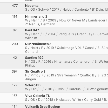
477
Nadenta
S / OS / Schwb / 2017 / Naldo / Cardento / B: Duin, U
114
Nimmerland 2
W / Hann / B / 2009 / Now Or Never M / Landsieger I 
Z: Nehus, Hermann
82
Paul 847
W / Hann / F / 2014 / Perigueux / Grannus / B: Serok
Wilhelm
203
Quarkbällchen 5
S / Holst / F / 2019 / Quickthago VDL / Casall / B: Sü
Gerhard
42
Santino 192
H / OS / R / 2016 / Hirtentanz / Contendro I / B: Weite
Philipp
397
Sir Quattro S
H / Pinto / F / 2019 / Strahlemann / Quattro B / B: ZG
Jürgen
127
Solero BB
W / Old / F / 2010 / Silvio I / Carolus I / B: Wohlgemu
167
Viva Colonia TL
S / OS / Db / 2018 / Hickstead White / Carry Gold / B
154
Vulkanik Dree Boeken