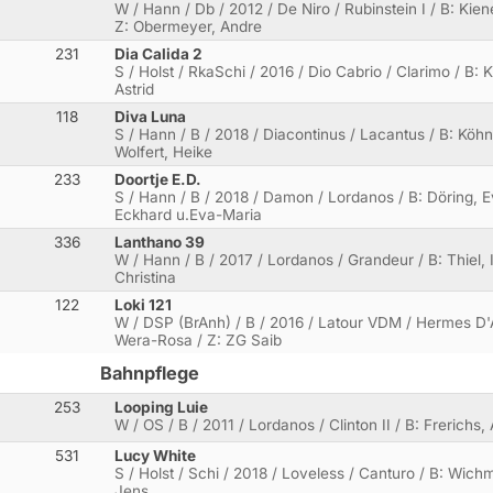
W / Hann / Db / 2012 / De Niro / Rubinstein I / B: Ki
Z: Obermeyer, Andre
231
Dia Calida 2
S / Holst / RkaSchi / 2016 / Dio Cabrio / Clarimo / B: K
Astrid
118
Diva Luna
S / Hann / B / 2018 / Diacontinus / Lacantus / B: Köh
Wolfert, Heike
233
Doortje E.D.
S / Hann / B / 2018 / Damon / Lordanos / B: Döring, E
Eckhard u.Eva-Maria
336
Lanthano 39
W / Hann / B / 2017 / Lordanos / Grandeur / B: Thiel, I
Christina
122
Loki 121
W / DSP (BrAnh) / B / 2016 / Latour VDM / Hermes D
Wera-Rosa / Z: ZG Saib
Bahnpflege
253
Looping Luie
W / OS / B / 2011 / Lordanos / Clinton II / B: Frerichs
531
Lucy White
S / Holst / Schi / 2018 / Loveless / Canturo / B: Wic
Jens