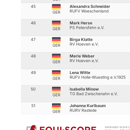
45
Alexandra Schneider
RUFV Woeschenland
GER
46
Mark Herse
PS Petersfehn e.V.
GER
47
Birga Klatte
RV Hoeven e.V.
GER
48
Merle Weber
RV Hoeven e.V.
GER
49
Lena Witte
RUFV Holle-Wuesting e.V.1925
GER
50
Isabella Minow
TG Bad Zwischenahn e.V.
GER
51
Johanna Kurlbaum
RURV Rastede
GER
www.equi-score.co