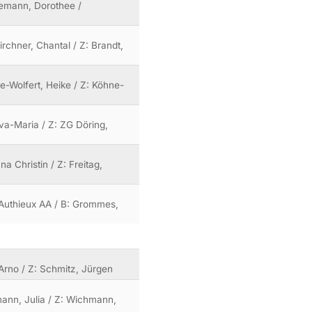
enemann, Dorothee /
irchner, Chantal / Z: Brandt,
ne-Wolfert, Heike / Z: Köhne-
va-Maria / Z: ZG Döring,
na Christin / Z: Freitag,
'Authieux AA / B: Grommes,
, Arno / Z: Schmitz, Jürgen
hmann, Julia / Z: Wichmann,