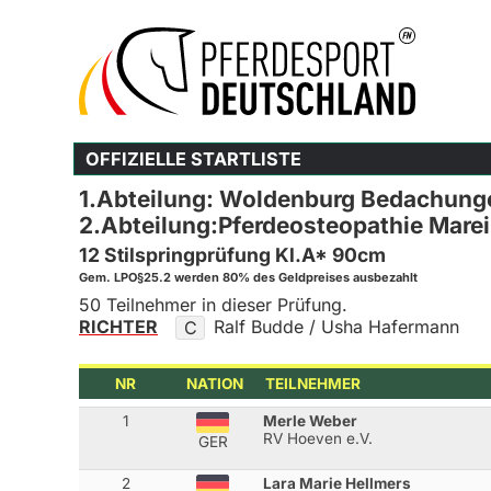
OFFIZIELLE STARTLISTE
1.Abteilung: Woldenburg Bedachung
2.Abteilung:Pferdeosteopathie Mare
12 Stilspringprüfung Kl.A* 90cm
Gem. LPO§25.2 werden 80% des Geldpreises ausbezahlt
50 Teilnehmer in dieser Prüfung.
RICHTER
Ralf Budde / Usha Hafermann
C
NR
NATION
TEILNEHMER
1
Merle Weber
RV Hoeven e.V.
GER
2
Lara Marie Hellmers