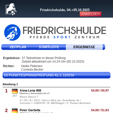
Friedrichshulde, 04.+05.10.2025
ANMELDEN
ZEITPLAN
STARTLISTE
ERGEBNISSE
Ergebnisse:
37 Teilnehmer in dieser Prüfung.
Zuletzt aktualisiert um 14:24 Uhr (05.10.2025)
Richter:
Heike Petersen
Cornelia Becker
10 PUNKTESPRINGPRÜFUNG KL.L 110CM
Abteilung 1
1
Anna-Lena Will
54.00 / 50.97
Elbdörfer u.Schenefelder RV e.V.
267
Razza Zirocca T
S / OS / B / 2014 / Zirocco Blue (ex: Quamikase de /
Concetto I / 108GF35 / B: Will,Rüdiger / Z: Thoben,Bernhard
2
Peter Garbella
54.00 / 51.83