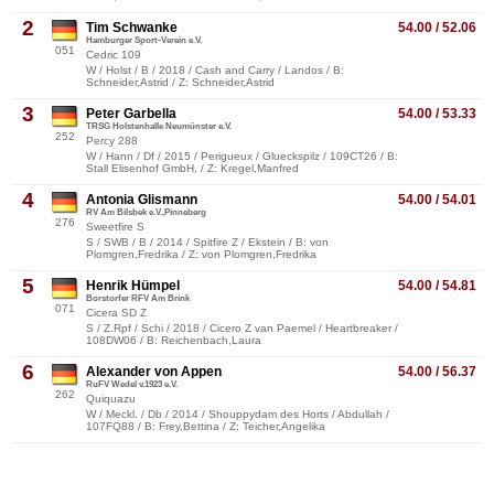
2
Tim Schwanke
54.00 / 52.06
Hamburger Sport-Verein e.V.
051
Cedric 109
W / Holst / B / 2018 / Cash and Carry / Landos / B:
Schneider,Astrid / Z: Schneider,Astrid
3
Peter Garbella
54.00 / 53.33
TRSG Holstenhalle Neumünster e.V.
252
Percy 288
W / Hann / Df / 2015 / Perigueux / Glueckspilz / 109CT26 / B:
Stall Elisenhof GmbH, / Z: Kregel,Manfred
4
Antonia Glismann
54.00 / 54.01
RV Am Bilsbek e.V.,Pinneberg
276
Sweetfire S
S / SWB / B / 2014 / Spitfire Z / Ekstein / B: von
Plomgren,Fredrika / Z: von Plomgren,Fredrika
5
Henrik Hümpel
54.00 / 54.81
Borstorfer RFV Am Brink
071
Cicera SD Z
S / Z.Rpf / Schi / 2018 / Cicero Z van Paemel / Heartbreaker /
108DW06 / B: Reichenbach,Laura
6
Alexander von Appen
54.00 / 56.37
RuFV Wedel v.1923 e.V.
262
Quiquazu
W / Meckl. / Db / 2014 / Shouppydam des Horts / Abdullah /
107FQ88 / B: Frey,Bettina / Z: Teicher,Angelika