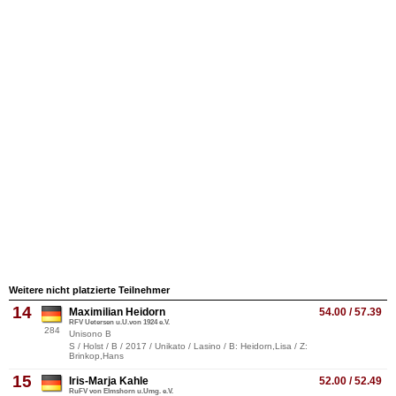
Weitere nicht platzierte Teilnehmer
14
Maximilian Heidorn
54.00 / 57.39
RFV Uetersen u.U.von 1924 e.V.
284
Unisono B
S / Holst / B / 2017 / Unikato / Lasino / B: Heidorn,Lisa / Z:
Brinkop,Hans
15
Iris-Marja Kahle
52.00 / 52.49
RuFV von Elmshorn u.Umg. e.V.