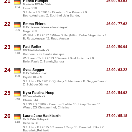
21
Henrik Hümpel
46.00 / 53.63
Borstorfer RFV Am Brink
124
Fame 218
S / Hann / B / 2013 / Fidertanz / Le Primeur / B:
Bothe,Andreas / Z: Zuchthof Up'n Sande,
22
Emma Ehlers
46.00 / 77.62
RuFV Hanerau-Hademarschen u.Umg.eV
205
Magic 283
W / Rhld / B / 2017 / Million Dollar (Million Dollar / Argentinus /
B: Rupp,Ansgar / Z: Rupp,Ansgar
23
Paul Beiler
43.00 / 50.94
PSV Friedrichshulde e.V.
118
Donnereux de Sanba Annique
W / Hann / Schi / 2013 / Denario / Bold Indian xx / B:
Beiler,Paul / Z: Bartels,Sandra
24
Svea Segger
43.00 / 63.22
RuFV Nutteln u.U. eV
100
Crystal Blue S
S / Holst / Db / 2017 / Quibery / Hirtentanz / B: Segger,Svea /
Z: Schüder,Günter
25
Kyra Paulina Hoop
42.00 / 54.92
PS Granderheide e.V.
068
Chiara 344
S / OS / B / 2009 / Carenzo / Lafitte / B: Hoop,Florian / Z:
Winter, ZG Christinenhof, Christine
26
Laura Jane Hackbarth
37.00 / 65.18
RV St. Peter-Ording e.V.
148
Helvetia BF
S / Holst / B / 2015 / Chaman / Carry / B: Bauerfeld,Elke / Z:
Bauerfeld,Reinhold