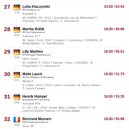
27
Lotta Kluczynski
33.00 / 63.54
RFV Kollmar e.V.
178
Kwaliteit V
W / KWPN / Df / 2015 / Quasimodo van de Molendreef /
Indorado / B: Klein,Silvana / Z: Veenstra,E
28
Marthe Böhlk
18.00 / 49.96
RV Hof Ohlendiek e.V.
022
Calimero 577
W / Holst / Schi / 2007 / Cassini I / Contender / 105JN29 / B:
Böhlk,Marthe / Z: Stall Moorhof,
29
Lilly Matthes
18.00 / 50.51
RV Rehagen-Hamburg e.V.
318
Henk Junior
W / KWPN / F / 2012 / Kannan / Iroko / 106ZW61 / B:
König,Silvia / Z: Visschers,H.
30
Malte Lauck
18.00 / 51.75
RV Am Bilsbek e.V.,Pinneberg
212
Media 8
S / Holst / Schi / 2019 / Uston / Leovisto / B: Bruhn,Adrian /
Z: Lauck,Carsten
31
Henrik Hümpel
18.00 / 53.35
Borstorfer RFV Am Brink
004
Annabell 554
S / OS / Db / 2019 / Action Blue / Califax / 109IV27 / B:
Liebner,Charlott-Therees / Z: Fehling,Walter
32
Bertrand Masneri
18.00 / 55.98
PSV Friedrichshulde e.V.
306
Zorro JB