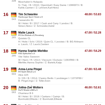
228
Muschaken's Hulapalu
S / Trak. / B / 2016 / Opernball / Easy Game / 108KB73 / B:
Kahle,Carmen / Z: Lehnert,Karl-Heinz
16
Tim Schwanke
48.00 / 53.83
Hamburger Sport-Verein e.V.
043
Cassandro 81
W / Holst / B / 2017 / Cash and Carry / Landos / B:
Simon,Heinz / Z: Schneider,Astrid
17
Malte Lauck
47.00 / 52.28
RV Am Bilsbek e.V.,Pinneberg
265
Quivisto CL
H / Holst / Schi / 2019 / Quim CL / Leovisto / B: BG Ahlmann
u. Lauck, / Z: Lauck,Carsten
18
Hanna Sophie Miehlke
47.00 / 54.29
RSG Syltkuhlen e.V.
295
Vite Valoo Sassoon
W / Hann / R / 2013 / Viscount / Exclusiv / 106XR69 / B:
Miehlke,Hanna Sophie / Z: Bartels,Katja
19
Anna-Lena Pingel
47.00 / 63.48
RV Seeth-Ekholt e.V.
003
Alice 425
S / OS / B / 2014 / Casino Berlin / Landsieger I / 107XP89 /
B: Pingel,Ingo / Z: Teller,Sven
20
Jolina-Zoé Wolters
46.00 / 52.61
RuFV Wedel v.1923 e.V.
063
Charmeur B 6
W / Holst / B / 2018 / Cartiano / Carinjo / B:
Bornholdt,Elfriede / Z: Bornholdt,Elfriede