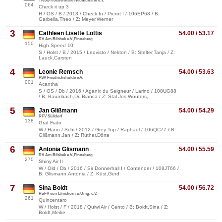
TRSG Holstenhalle Neumünster e.V.
064
Check it up 3
H / OS / B / 2013 / Check In / Pierot I / 106EP68 / B:
Garbella,Theo / Z: Meyer,Werner
3
Cathleen Lisette Lottis
54.00 / 53.17
RV Am Bilsbek e.V.,Pinneberg
150
High Speed 10
S / Holst / B / 2015 / Leovisto / Nekton / B: Stelter,Tanja / Z:
Lauck,Carsten
4
Leonie Remsch
54.00 / 53.63
PSV Friedrichshulde e.V.
001
Acantha
S / OS / Db / 2016 / Aganix du Seigneur / Larino / 108UG88
/ B: Baumbach,Dr. Bianca / Z: Stal Jos Wouters,
5
Jan Glißmann
54.00 / 54.29
RFV Sülldorf
138
Graf Fiato
W / Hann / Schi / 2012 / Grey Top / Raphael / 106QC77 / B:
Glißmann,Jan / Z: Rüther,Dörte
6
Antonia Glismann
54.00 / 55.59
RV Am Bilsbek e.V.,Pinneberg
270
Shiny Air II
W / Old / Db / 2016 / Sir Donnerhall I / Contender / 108JT66 /
B: Glismann,Antonia / Z: Küst,Gerd
7
Sina Boldt
54.00 / 56.72
RuFV von Elmshorn u.Umg. e.V.
261
Quincentaro
W / Holst / F / 2018 / Quiwi Air / Cento / B: Boldt,Sina / Z:
Boldt,Meike