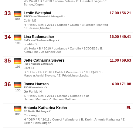
W / Westf / B / 2019 / Zoom / Vitalis / B: Gründel,Evelyn / Z:
Bunge,Jürgen
33
Leslie Westphal
17.00 / 56.21
RFV Kisdorf Henstedt-Ulzburg u.U.e.
081
Collin MJ
H / Holst / Schi / 2014 / Crunch / Calato / B: Jessen,Manfred
/ Z: Jessen,Manfred
34
Lina Rademacher
16.00 / 49.41
RuFV von Elmshorn u.Umg. e.V.
198
Lordillo S
W / Holst / B / 2010 / Lordanos / Candillo / 105OE29 / B:
Kloth,Timo / Z: Scheel,Uwe
35
Jette Catharina Sievers
11.00 / 69.63
RuFV Husberg u.Umg.e.V.
196
Lillet 11
S / Holst / Db / 2018 / Catch / Paramount / 108UQ43 / B:
Marco u.Astrid Sievers, / Z: Friedrichsen,Levka
36
Jonna Hansen
4.00 / 71.08
TSG Westerdeich e.V
135
Go For Me H
S / Holst / Schi / 2014 / Clarimo / Corrado I / B:
Hansen,Mathias / Z: Hansen,Mathias
Antonia-Katharina Krohn
EL
RG Gestüt Heidberg e.V.
085
Condengo
H / DSP / R / 2011 / Convoi / Wanderer / B: Krohn,Antonia-Katharina / Z:
Zieten,Hans-Jürgen