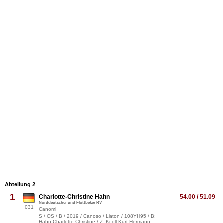
Abteilung 2
1
Charlotte-Christine Hahn
54.00 / 51.09
Norddeutscher und Flottbeker RV
031
Canomi
S / OS / B / 2019 / Canoso / Linton / 108YH95 / B:
Hahn,Charlotte-Christine / Z: Knoll,Kurt Hermann