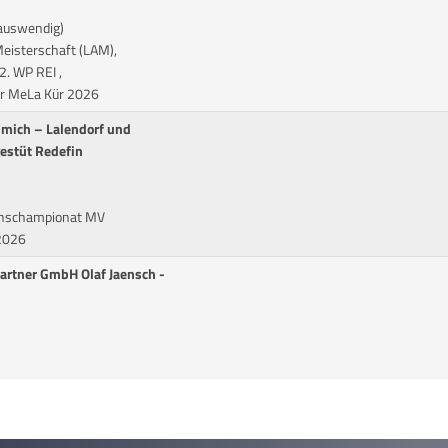
auswendig)
eisterschaft (LAM),
2. WP REI ,
zur MeLa Kür 2026
mmich – Lalendorf und
gestüt Redefin
chschampionat MV
 2026
Partner GmbH Olaf Jaensch -