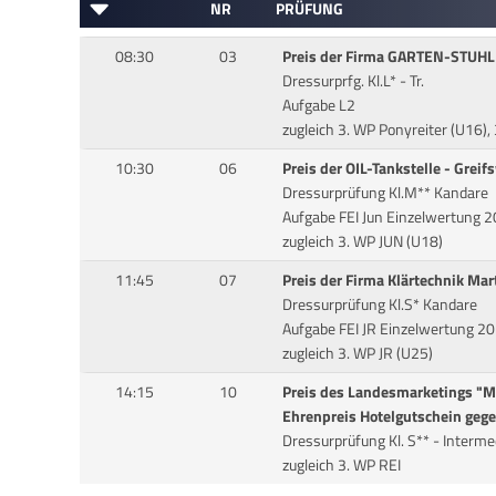
NR
PRÜFUNG
08:30
03
Preis der Firma GARTEN-STUHL 
Dressurprfg. Kl.L* - Tr.
Aufgabe L2
zugleich 3. WP Ponyreiter (U16),
10:30
06
Preis der OIL-Tankstelle - Greif
Dressurprüfung Kl.M** Kandare
Aufgabe FEI Jun Einzelwertung 
zugleich 3. WP JUN (U18)
11:45
07
Preis der Firma Klärtechnik Mar
Dressurprüfung Kl.S* Kandare
Aufgabe FEI JR Einzelwertung 2
zugleich 3. WP JR (U25)
14:15
10
Preis des Landesmarketings "MV
Ehrenpreis Hotelgutschein geg
Dressurprüfung Kl. S** - Intermed
zugleich 3. WP REI