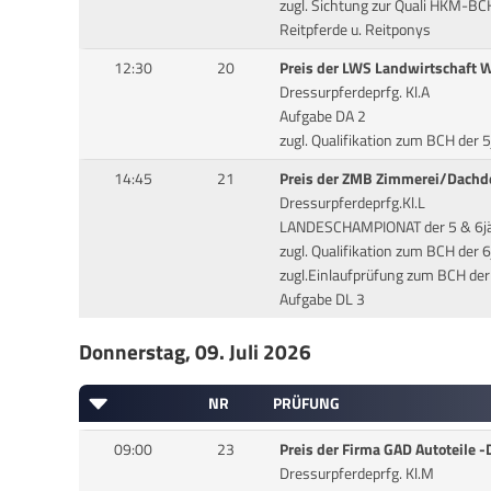
zugl. Sichtung zur Quali HKM-BCH
Reitpferde u. Reitponys
12:30
20
Preis der LWS Landwirtschaft 
Dressurpferdeprfg. Kl.A
Aufgabe DA 2
zugl. Qualifikation zum BCH der
14:45
21
Preis der ZMB Zimmerei/Dachd
Dressurpferdeprfg.Kl.L
LANDESCHAMPIONAT der 5 & 6jä
zugl. Qualifikation zum BCH der
zugl.Einlaufprüfung zum BCH der
Aufgabe DL 3
Donnerstag, 09. Juli 2026
NR
PRÜFUNG
09:00
23
Preis der Firma GAD Autoteile
Dressurpferdeprfg. Kl.M