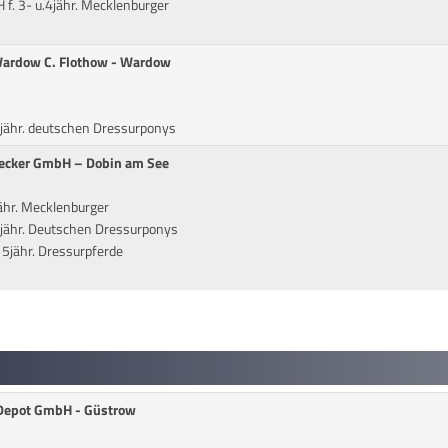
 f. 3- u.4jähr. Mecklenburger
Wardow C. Flothow - Wardow
 5jähr. deutschen Dressurponys
ecker GmbH – Dobin am See
hr. Mecklenburger
 6jähr. Deutschen Dressurponys
 5jähr. Dressurpferde
 -Depot GmbH - Güstrow