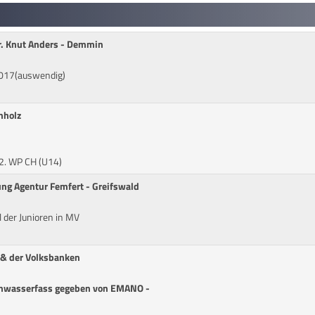
 Dr. Knut Anders - Demmin
2017(auswendig)
hholz
 2. WP CH (U14)
ung Agentur Femfert - Greifswald
der Junioren in MV
 & der Volksbanken
enwasserfass gegeben von EMANO -