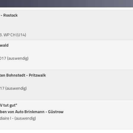
- Rostock
 3. WP CH (U14)
swald
2017 (auswendig)
ten Bohnstedt - Pritzwalk
017 (auswendig)
 tut gut"
eben von Auto Brinkmann - Güstrow
iaire I - (auswendig)