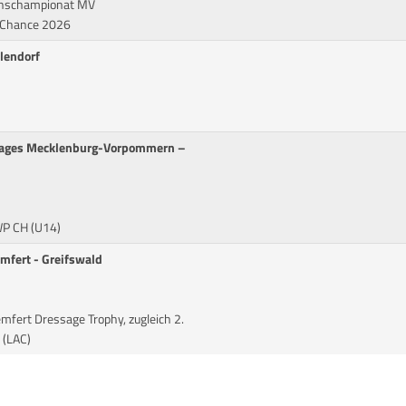
chschampionat MV
r-Chance 2026
alendorf
dtages Mecklenburg-Vorpommern –
 WP CH (U14)
mfert - Greifswald
emfert Dressage Trophy, zugleich 2.
(LAC)