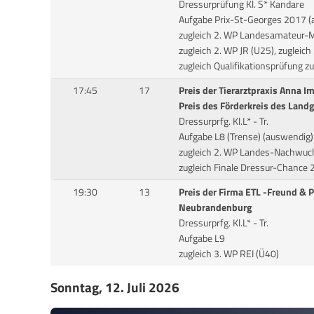
Dressurprüfung Kl. S* Kandare
Aufgabe Prix-St-Georges 2017 (
zugleich 2. WP Landesamateur-M
zugleich 2. WP JR (U25), zugleich 
zugleich Qualifikationsprüfung 
17:45
17
Preis der Tierarztpraxis Anna I
Preis des Förderkreis des Land
Dressurprfg. Kl.L* - Tr.
Aufgabe L8 (Trense) (auswendig)
zugleich 2. WP Landes-Nachwu
zugleich Finale Dressur-Chance
19:30
13
Preis der Firma ETL -Freund & 
Neubrandenburg
Dressurprfg. Kl.L* - Tr.
Aufgabe L9
zugleich 3. WP REI (Ü40)
Sonntag, 12. Juli 2026