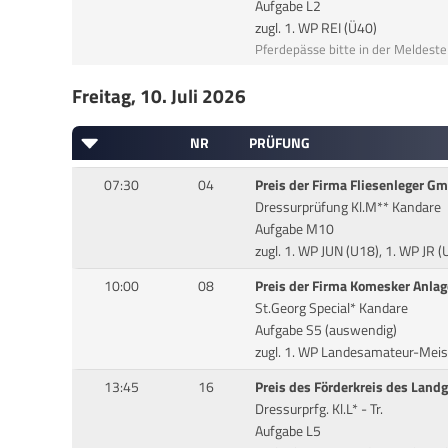
Aufgabe L2
zugl. 1. WP REI (Ü40)
Pferdepässe bitte in der Meldeste
Freitag, 10. Juli 2026
NR
PRÜFUNG
07:30
04
Preis der Firma Fliesenleger G
Dressurprüfung Kl.M** Kandare
Aufgabe M10
zugl. 1. WP JUN (U18), 1. WP JR (
10:00
08
Preis der Firma Komesker Anlag
St.Georg Special* Kandare
Aufgabe S5 (auswendig)
zugl. 1. WP Landesamateur-Meist
13:45
16
Preis des Förderkreis des Land
Dressurprfg. Kl.L* - Tr.
Aufgabe L5