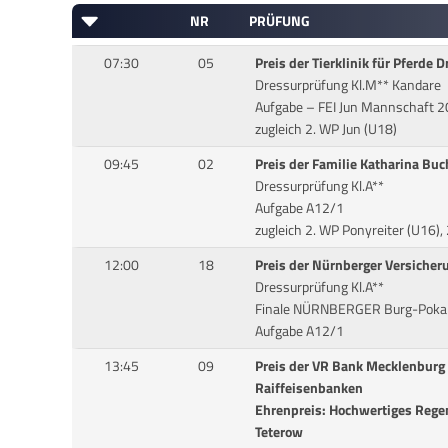
NR
PRÜFUNG
07:30
05
Preis der Tierklinik für Pferde
Dressurprüfung Kl.M** Kandare
Aufgabe – FEI Jun Mannschaft 
zugleich 2. WP Jun (U18)
09:45
02
Preis der Familie Katharina Buc
Dressurprüfung Kl.A**
Aufgabe A12/1
zugleich 2. WP Ponyreiter (U16),
12:00
18
Preis der Nürnberger Versicher
Dressurprüfung Kl.A**
Finale NÜRNBERGER Burg-Pokal 
Aufgabe A12/1
13:45
09
Preis der VR Bank Mecklenburg
Raiffeisenbanken
Ehrenpreis: Hochwertiges Reg
Teterow