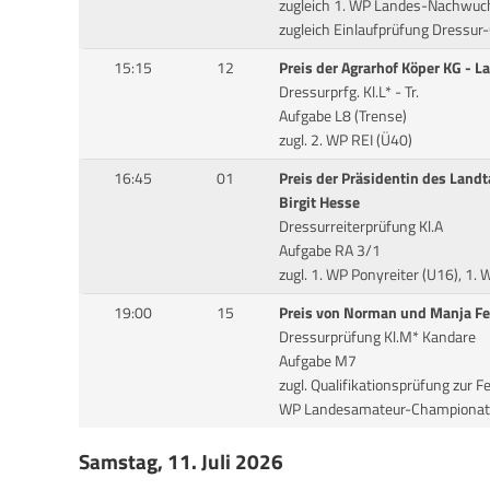
zugleich 1. WP Landes-Nachwu
zugleich Einlaufprüfung Dressu
15:15
12
Preis der Agrarhof Köper KG - L
Dressurprfg. Kl.L* - Tr.
Aufgabe L8 (Trense)
zugl. 2. WP REI (Ü40)
16:45
01
Preis der Präsidentin des Lan
Birgit Hesse
Dressurreiterprüfung Kl.A
Aufgabe RA 3/1
zugl. 1. WP Ponyreiter (U16), 1.
19:00
15
Preis von Norman und Manja Fe
Dressurprüfung Kl.M* Kandare
Aufgabe M7
zugl. Qualifikationsprüfung zur F
WP Landesamateur-Championat 
Samstag, 11. Juli 2026