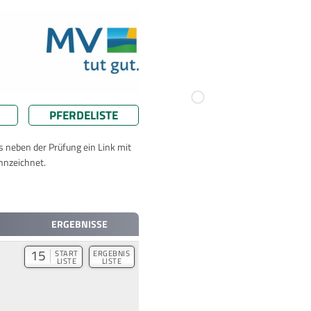
PFERDELISTE
ts neben der Prüfung ein Link mit
nnzeichnet.
ERGEBNISSE
15
START
ERGEBNIS
LISTE
LISTE