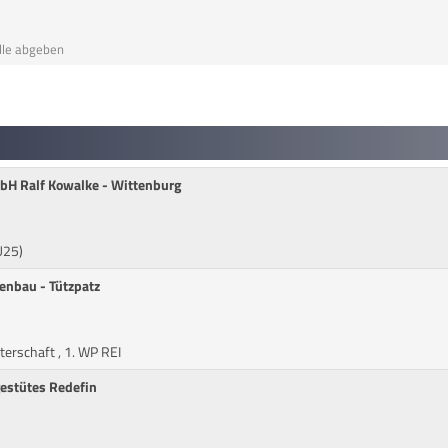
lle abgeben
mbH Ralf Kowalke - Wittenburg
U25)
enbau - Tützpatz
erschaft , 1. WP REI
gestütes Redefin