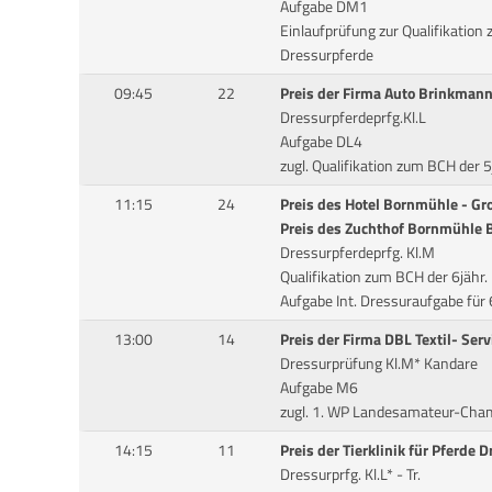
Aufgabe DM1
Einlaufprüfung zur Qualifikation
Dressurpferde
09:45
22
Preis der Firma Auto Brinkman
Dressurpferdeprfg.Kl.L
Aufgabe DL4
zugl. Qualifikation zum BCH der 
11:15
24
Preis des Hotel Bornmühle - G
Preis des Zuchthof Bornmühle
Dressurpferdeprfg. Kl.M
Qualifikation zum BCH der 6jähr
Aufgabe Int. Dressuraufgabe für 
13:00
14
Preis der Firma DBL Textil- Se
Dressurprüfung Kl.M* Kandare
Aufgabe M6
zugl. 1. WP Landesamateur-Cha
14:15
11
Preis der Tierklinik für Pferde
Dressurprfg. Kl.L* - Tr.