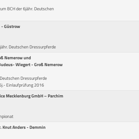
 zum BCH der 6jähr. Deutschen
n - Güstrow
5jähr. Deutschen Dressurpferde
roß Nemerow und
 Budeus- Wiegert - Groß Nemerow
. Deutschen Dressurpferde
6j.- Einlaufprüfung 2016
rvice Mecklenburg GmbH – Parchim
mpionat
 Dr. Knut Anders - Demmin