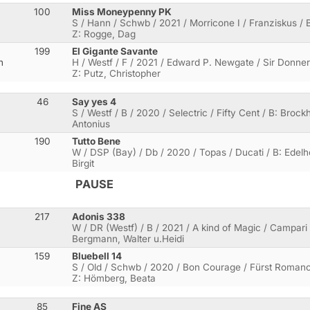
100
Miss Moneypenny PK
S / Hann / Schwb / 2021 / Morricone I / Franziskus / B
Z: Rogge, Dag
199
El Gigante Savante
n
H / Westf / F / 2021 / Edward P. Newgate / Sir Donnerha
Z: Putz, Christopher
46
Say yes 4
S / Westf / B / 2020 / Selectric / Fifty Cent / B: Broc
Antonius
190
Tutto Bene
W / DSP (Bay) / Db / 2020 / Topas / Ducati / B: Edelho
Birgit
PAUSE
217
Adonis 338
W / DR (Westf) / B / 2021 / A kind of Magic / Campari 
Bergmann, Walter u.Heidi
159
Bluebell 14
S / Old / Schwb / 2020 / Bon Courage / Fürst Romanc
Z: Hömberg, Beata
85
Fine AS