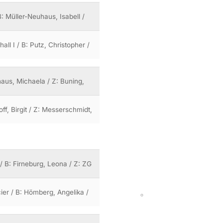
: Müller-Neuhaus, Isabell /
ll I / B: Putz, Christopher /
khaus, Michaela / Z: Buning,
ff, Birgit / Z: Messerschmidt,
/ B: Firneburg, Leona / Z: ZG
ier / B: Hömberg, Angelika /