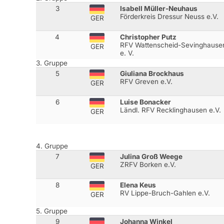
3
Isabell Müller-Neuhaus
Förderkreis Dressur Neuss e.V.
GER
4
Christopher Putz
RFV Wattenscheid-Sevinghause
GER
e. V.
3. Gruppe
5
Giuliana Brockhaus
RFV Greven e.V.
GER
6
Luise Bonacker
Ländl. RFV Recklinghausen e.V.
GER
4. Gruppe
7
Julina Groß Weege
ZRFV Borken e.V.
GER
8
Elena Keus
RV Lippe-Bruch-Gahlen e.V.
GER
5. Gruppe
9
Johanna Winkel