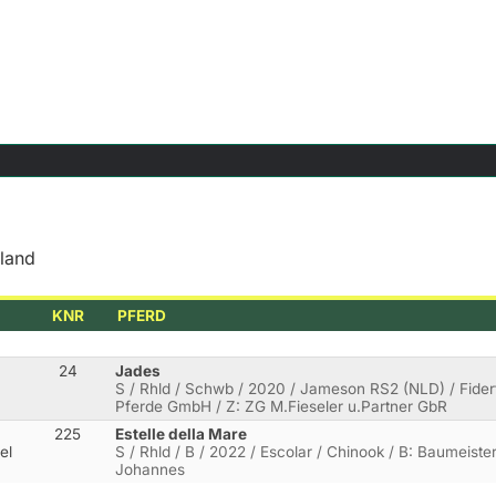
lland
KNR
PFERD
24
Jades
S / Rhld / Schwb / 2020 / Jameson RS2 (NLD) / Fider
Pferde GmbH / Z: ZG M.Fieseler u.Partner GbR
225
Estelle della Mare
el
S / Rhld / B / 2022 / Escolar / Chinook / B: Baumeiste
Johannes