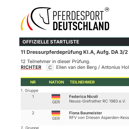
OFFIZIELLE STARTLISTE
11 Dressurpferdeprüfung Kl.A, Aufg. DA 3/2
12 Teilnehmer in dieser Prüfung.
RICHTER
Ellen van den Berg / Antonius Ho
C
NR
NATION
TEILNEHMER
1. Gruppe
1
Federica Nicoli
Neuss-Grefrather RC 1983 e.V.
GER
2
Fiona Baumeister
RFV von Driesen Asperden-Kess
GER
2. Gruppe