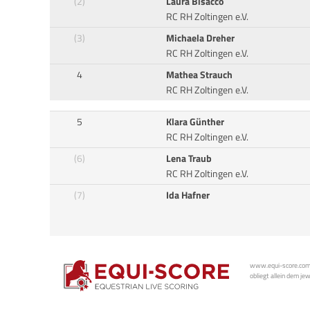
(2)
Laura Bisacco
RC RH Zoltingen e.V.
(3)
Michaela Dreher
RC RH Zoltingen e.V.
4
Mathea Strauch
RC RH Zoltingen e.V.
5
Klara Günther
RC RH Zoltingen e.V.
(6)
Lena Traub
RC RH Zoltingen e.V.
(7)
Ida Hafner
www.equi-score.com i
obliegt allein dem je