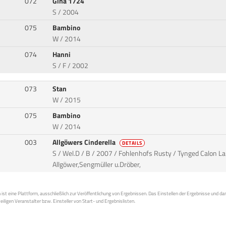
072
Gina 1724
S / 2004
075
Bambino
W / 2014
074
Hanni
S / F / 2002
073
Stan
W / 2015
075
Bambino
W / 2014
003
Allgöwers Cinderella
DETAILS
S / Wel.D / B / 2007 / Fohlenhofs Rusty / Tynged Calon Lan
Allgöwer,Sengmüller u.Dröber,
st eine Plattform, ausschließlich zur Veröffentlichung von Ergebnissen. Das Einstellen der Ergebnisse und da
weiligen Veranstalter bzw. Einsteller von Start- und Ergebnislisten.