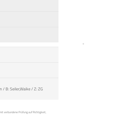
 / B: Seiler,Waike / Z: ZG
mit verbundene Prüfung auf Richtigkeit,