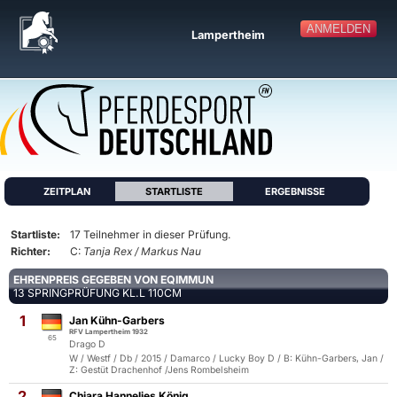
ANMELDEN
Lampertheim
ZEITPLAN
STARTLISTE
ERGEBNISSE
Startliste:
17 Teilnehmer in dieser Prüfung.
Richter:
C:
Tanja Rex / Markus Nau
EHRENPREIS GEGEBEN VON EQIMMUN
13 SPRINGPRÜFUNG KL.L 110CM
1
Jan Kühn-Garbers
RFV Lampertheim 1932
65
Drago D
W / Westf / Db / 2015 / Damarco / Lucky Boy D / B: Kühn-Garbers, Jan /
Z: Gestüt Drachenhof /Jens Rombelsheim
2
Chiara Hannelies König