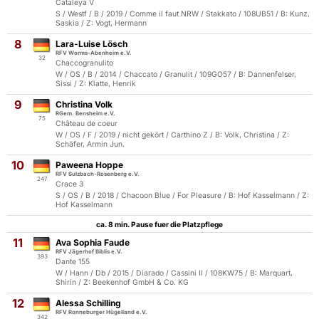
Cataleya V
S / Westf / B / 2019 / Comme il faut NRW / Stakkato / 108UB51 / B: Kunz,
Saskia / Z: Vogt, Hermann
8
Lara-Luise Lösch
RFV Worms-Abenheim e.V.
32
Chaccogranulito
W / OS / B / 2014 / Chaccato / Granulit / 109GO57 / B: Dannenfelser,
Sissi / Z: Klatte, Henrik
9
Christina Volk
RGem. Bensheim e.V.
75
Château de coeur
W / OS / F / 2019 / nicht gekört / Carthino Z / B: Volk, Christina / Z:
Schäfer, Armin Jun.
10
Paweena Hoppe
RFV Sulzbach-Rosenberg e.V.
247
Crace 3
S / OS / B / 2018 / Chacoon Blue / For Pleasure / B: Hof Kasselmann / Z:
Hof Kasselmann
ca. 8 min. Pause fuer die Platzpflege
11
Ava Sophia Faude
RFV Jägerhof Biblis e.V.
393
Dante 155
W / Hann / Db / 2015 / Diarado / Cassini II / 108KW75 / B: Marquart,
Shirin / Z: Beekenhof GmbH & Co. KG
12
Alessa Schilling
RFV Ronneburger Hügelland e.V.
342