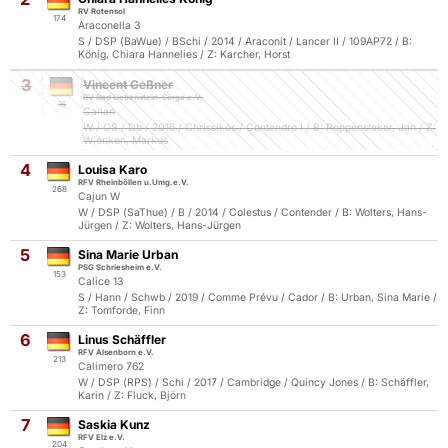
RV Rotensol
174
Araconella 3
S / DSP (BaWue) / BSchi / 2014 / Araconit / Lancer II / 109AP72 / B:
König, Chiara Hannelies / Z: Karcher, Horst
3
Vincent Geßner
RV Bad Liebenstein-Sorga e.V.
16
Cailan
W / OS / Db / 2016 / Chrissikos / Contendro I / B: Poppensieker, Jan / Z:
Wienken, Markus
4
Louisa Karo
RFV Rheinböllen u.Umg.e.V.
268
Cajun W
W / DSP (SaThue) / B / 2014 / Colestus / Contender / B: Wolters, Hans-
Jürgen / Z: Wolters, Hans-Jürgen
5
Sina Marie Urban
PSG Schriesheim e.V.
153
Calice 13
S / Hann / Schwb / 2019 / Comme Prévu / Cador / B: Urban, Sina Marie /
Z: Tomforde, Finn
6
Linus Schäffler
RFV Alsenborn e.V.
213
Calimero 762
W / DSP (RPS) / Schi / 2017 / Cambridge / Quincy Jones / B: Schäffler,
Karin / Z: Fluck, Björn
7
Saskia Kunz
RFV Elz e.V.
204