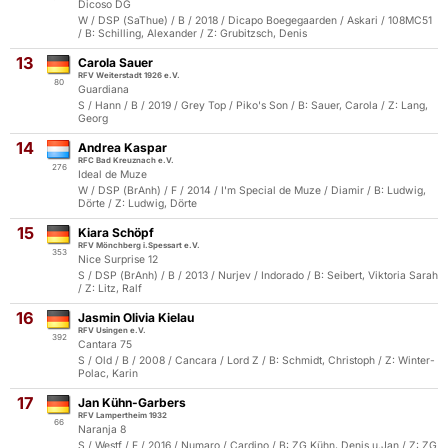
Dicoso DG
W / DSP (SaThue) / B / 2018 / Dicapo Boegegaarden / Askari / 108MC51
/ B: Schilling, Alexander / Z: Grubitzsch, Denis
13
Carola Sauer
RFV Weiterstadt 1926 e.V.
80
Guardiana
S / Hann / B / 2019 / Grey Top / Piko's Son / B: Sauer, Carola / Z: Lang,
Georg
14
Andrea Kaspar
RFC Bad Kreuznach e.V.
276
Ideal de Muze
W / DSP (BrAnh) / F / 2014 / I'm Special de Muze / Diamir / B: Ludwig,
Dörte / Z: Ludwig, Dörte
15
Kiara Schöpf
RFV Mönchberg i.Spessart e.V.
353
Nice Surprise 12
S / DSP (BrAnh) / B / 2013 / Nurjev / Indorado / B: Seibert, Viktoria Sarah
/ Z: Litz, Ralf
16
Jasmin Olivia Kielau
RFV Usingen e.V.
392
Cantara 75
S / Old / B / 2008 / Cancara / Lord Z / B: Schmidt, Christoph / Z: Winter-
Polac, Karin
17
Jan Kühn-Garbers
RFV Lampertheim 1932
66
Naranja 8
S / Westf / F / 2016 / Numaro / Cardino / B: ZG Kühn, Denis u.Jan / Z: ZG