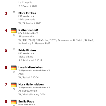
La Ciaquilla
S / Braun / 2011
3
87
Flora Firnkes
PSC Neudorf e.V.
Mais que nada
W / Schecke / 2010
4
Katharina Heß
RFV Sulzthal u.U.e.V.
83
Silbermond H
W / DR (ZfdP) / BFaSche / 2017 / Dimensional H / Nick / B: Heß,
Katharina / Z: Hansen, Ralf
5
88
Frida Firnkes
PSC Neudorf e.V.
Vicky Viking
S / Schimmel / 2015
6
Lara Hallensleben
Voltigierverein Martina Pfister e.V.
71
Alex
W / Isabel / 2004
7
Nora Hallensleben
Voltigierverein Martina Pfister e.V.
70
All about Armani
W / dunkelbraun / 2014
8
Emilia Pape
LRFV Eiterfeld e.V.