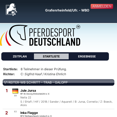
ANMELDEN
Grafenrheinfeld/Ufr. - WBO
ZEITPLAN
STARTLISTE
ERGEBNISSE
Startliste:
8 Teilnehmer in dieser Prüfung.
Richter:
C:
Sigfrid Haaf / Kristina Ehrlich
1/1 REITER-WB SCHRITT - TRAB - GALOPP
1
Jule Jursa
RF St.Georg Dinkelsbühl e.V.
89
Nella 22
S / EHafl / Hlf / 2018 / Sandor / Aquarell / B: Jursa, Cornelia / Z: Boeck,
Alois
2
63
Inka Flagge
RFV Reitsportpark Lindach e.V.