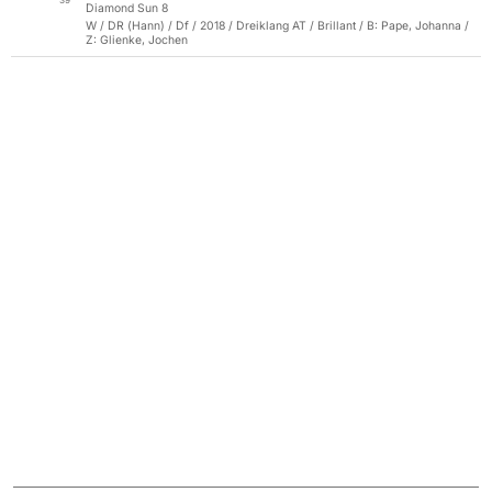
39
Diamond Sun 8
W / DR (Hann) / Df / 2018 / Dreiklang AT / Brillant / B: Pape, Johanna /
Z: Glienke, Jochen