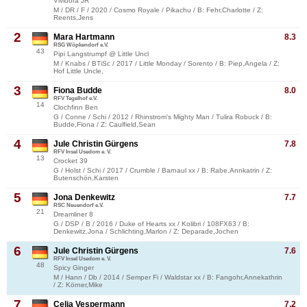
Vividora JR
M / DR / F / 2020 / Cosmo Royale / Pikachu / B: Fehr,Charlotte / Z:
Reents,Jens
2
Mara Hartmann
8.3
RSG Wöpkendorf e.V.
43
Pipi Langstrumpf @ Little Uncl
M / Knabs / BTiSc / 2017 / Little Monday / Sorento / B: Piep,Angela / Z:
Hof Little Uncle,
3
Fiona Budde
8.0
RFV Tegelhof e.V.
14
Clochfinn Ben
G / Conne / Schi / 2012 / Rhinstrom's Mighty Man / Tulira Robuck / B:
Budde,Fiona / Z: Caulfield,Sean
4
Jule Christin Gürgens
7.8
RFV Insel Usedom e. V.
13
Crocket 39
G / Holst / Schi / 2017 / Crumble / Barnaul xx / B: Rabe,Annkatrin / Z:
Butenschön,Karsten
5
Jona Denkewitz
7.7
RSC Neuendorf e.V.
21
Dreamliner 8
G / DSP / B / 2016 / Duke of Hearts xx / Kolibri / 108FX63 / B:
Denkewitz,Jona / Schlichting,Marlon / Z: Deparade,Jochen
6
Jule Christin Gürgens
7.6
RFV Insel Usedom e. V.
48
Spicy Ginger
M / Hann / Db / 2014 / Semper Fi / Waldstar xx / B: Fangohr,Annekathrin
/ Z: Körner,Mike
7
Celia Vespermann
7.2