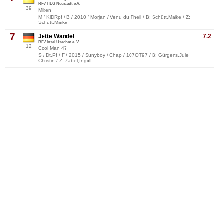
RFV HLG Neustadt e.V.
39
Miken
M / KlDRpf / B / 2010 / Morjan / Venu du Theil / B: Schütt,Maike / Z:
Schütt,Maike
7
Jette Wandel
7.2
RFV Insel Usedom e. V.
12
Cool Man 47
S / Dt.Pf / F / 2015 / Sunyboy / Chap / 107OT97 / B: Gürgens,Jule
Christin / Z: Zabel,Ingolf