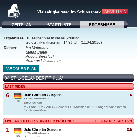
ANMELDEN
Vielseitigkeitstag im Schlosspark Vanselow
ZEITPLAN
STARTLISTE
ERGEBNISSE
Ergebnisse:
18 Teilnehmer in dieser Prüfung.
Zuletzt aktualisiert um 14:36 Uhr (11.04.2026)
Richter:
Ina Malgadey
Stefan Bartel
Angela Siesslack
Andreas Hückelheim
PARCOURS PLAN
04 STIL-GELÄNDERITT KL.A*
LAST RIDER
6
Jule Christin Gürgens
7.6
RFV Insel Usedom e. V.
48
Spicy Ginger
M / Hann / Db / 2014 / Semper Fi / Waldstar xx / B: Fangohr,Annekathrin
/ Z: Körner,Mike
LIVE: AKTUELLER STAND DER PRÜFUNG!
16. VON 18. STARTERN
1
Jule Christin Gürgens
8.5
RFV Insel Usedom e. V.
55