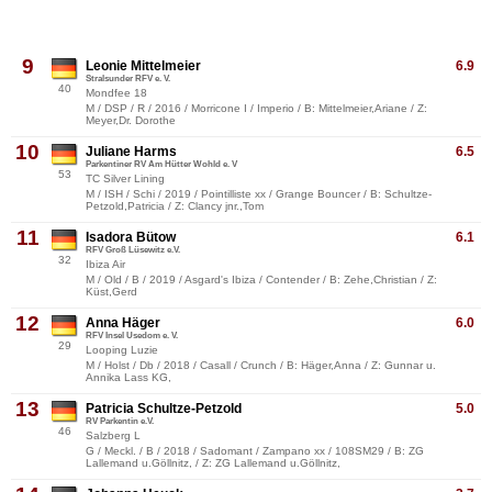
9
Leonie Mittelmeier
6.9
Stralsunder RFV e. V.
40
Mondfee 18
M / DSP / R / 2016 / Morricone I / Imperio / B: Mittelmeier,Ariane / Z:
Meyer,Dr. Dorothe
10
Juliane Harms
6.5
Parkentiner RV Am Hütter Wohld e. V
53
TC Silver Lining
M / ISH / Schi / 2019 / Pointilliste xx / Grange Bouncer / B: Schultze-
Petzold,Patricia / Z: Clancy jnr.,Tom
11
Isadora Bütow
6.1
RFV Groß Lüsewitz e.V.
32
Ibiza Air
M / Old / B / 2019 / Asgard's Ibiza / Contender / B: Zehe,Christian / Z:
Küst,Gerd
12
Anna Häger
6.0
RFV Insel Usedom e. V.
29
Looping Luzie
M / Holst / Db / 2018 / Casall / Crunch / B: Häger,Anna / Z: Gunnar u.
Annika Lass KG,
13
Patricia Schultze-Petzold
5.0
RV Parkentin e.V.
46
Salzberg L
G / Meckl. / B / 2018 / Sadomant / Zampano xx / 108SM29 / B: ZG
Lallemand u.Göllnitz, / Z: ZG Lallemand u.Göllnitz,