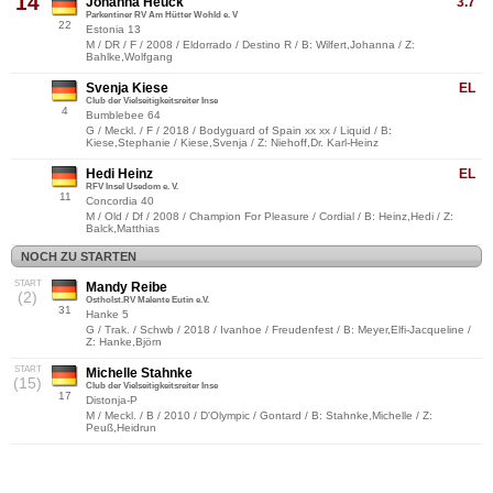
14
Johanna Heuck
3.7
Parkentiner RV Am Hütter Wohld e. V
22
Estonia 13
M / DR / F / 2008 / Eldorrado / Destino R / B: Wilfert,Johanna / Z:
Bahlke,Wolfgang
Svenja Kiese
EL
Club der Vielseitigkeitsreiter Inse
4
Bumblebee 64
G / Meckl. / F / 2018 / Bodyguard of Spain xx xx / Liquid / B:
Kiese,Stephanie / Kiese,Svenja / Z: Niehoff,Dr. Karl-Heinz
Hedi Heinz
EL
RFV Insel Usedom e. V.
11
Concordia 40
M / Old / Df / 2008 / Champion For Pleasure / Cordial / B: Heinz,Hedi / Z:
Balck,Matthias
NOCH ZU STARTEN
START
Mandy Reibe
(2)
Ostholst.RV Malente Eutin e.V.
31
Hanke 5
G / Trak. / Schwb / 2018 / Ivanhoe / Freudenfest / B: Meyer,Elfi-Jacqueline /
Z: Hanke,Björn
START
Michelle Stahnke
(15)
Club der Vielseitigkeitsreiter Inse
17
Distonja-P
M / Meckl. / B / 2010 / D'Olympic / Gontard / B: Stahnke,Michelle / Z:
Peuß,Heidrun