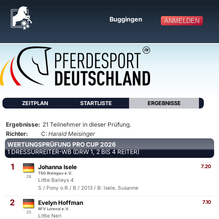
Buggingen
ANMELDEN
ZEITPLAN
STARTLISTE
ERGEBNISSE
Ergebnisse:
21 Teilnehmer in dieser Prüfung.
Richter:
C:
Harald Meisinger
WERTUNGSPRÜFUNG PRO CUP 2026
1 DRESSURREITER-WB (DRW 1, 2 BIS 4 REITER)
1
Johanna Isele
7.20
TSG Breisgau e.V.
28
Little Baileys 4
S / Pony o.R / B / 2013 / B: Isele, Susanne
2
Evelyn Hoffman
7.10
RFV Lorenzi e.V.
25
Little Neri