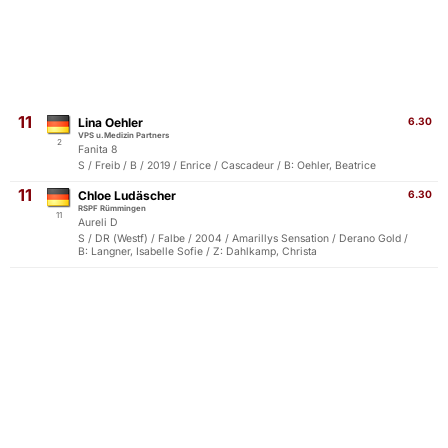
11
Lina Oehler
6.30
VPS u.Medizin Partners
2
Fanita 8
S / Freib / B / 2019 / Enrice / Cascadeur / B: Oehler, Beatrice
11
Chloe Ludäscher
6.30
RSPF Rümmingen
11
Aureli D
S / DR (Westf) / Falbe / 2004 / Amarillys Sensation / Derano Gold /
B: Langner, Isabelle Sofie / Z: Dahlkamp, Christa