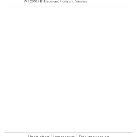
W / 2016 / B: Liebenau, Fiona und Vanessa
|
|