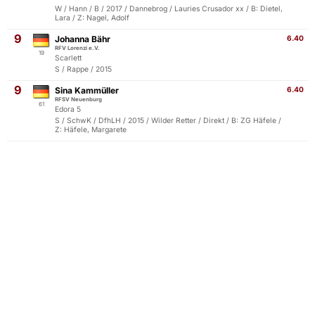
W / Hann / B / 2017 / Dannebrog / Lauries Crusador xx / B: Dietel,
Lara / Z: Nagel, Adolf
9
Johanna Bähr
6.40
RFV Lorenzi e.V.
19
Scarlett
S / Rappe / 2015
9
Sina Kammüller
6.40
RFSV Neuenburg
61
Edora 5
S / SchwK / DfhLH / 2015 / Wilder Retter / Direkt / B: ZG Häfele /
Z: Häfele, Margarete