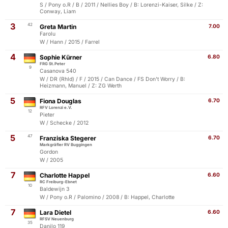
S / Pony o.R / B / 2011 / Nellies Boy / B: Lorenzi-Kaiser, Silke / Z:
Conway, Liam
3
42
Greta Martin
7.00
Farolu
W / Hann / 2015 / Farrel
4
Sophie Kürner
6.80
FRG St.Peter
9
Casanova 540
W / DR (Rhld) / F / 2015 / Can Dance / FS Don't Worry / B:
Heizmann, Manuel / Z: ZG Werth
5
Fiona Douglas
6.70
RFV Lorenzi e.V.
12
Pieter
W / Schecke / 2012
5
47
Franziska Stegerer
6.70
Markgräfler RV Buggingen
Gordon
W / 2005
7
Charlotte Happel
6.60
RC Freiburg-Ebnet
10
Baldewijn 3
W / Pony o.R / Palomino / 2008 / B: Happel, Charlotte
7
Lara Dietel
6.60
RFSV Neuenburg
35
Danilo 119