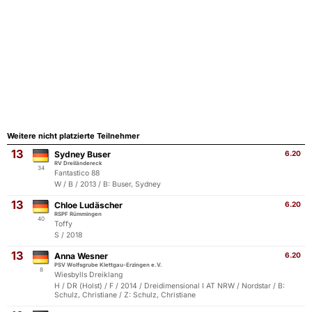
Weitere nicht platzierte Teilnehmer
13
Sydney Buser
6.20
RV Dreiländereck
34
Fantastico 88
W / B / 2013 / B: Buser, Sydney
13
Chloe Ludäscher
6.20
RSPF Rümmingen
40
Toffy
S / 2018
13
Anna Wesner
6.20
PSV Wolfsgrube Klettgau-Erzingen e.V.
8
Wiesbylls Dreiklang
H / DR (Holst) / F / 2014 / Dreidimensional I AT NRW / Nordstar / B:
Schulz, Christiane / Z: Schulz, Christiane