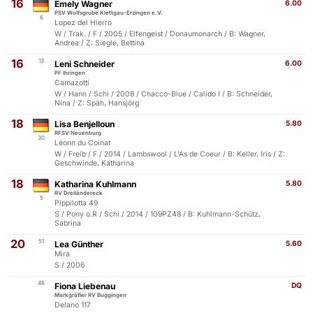
16
Emely Wagner
6.00
PSV Wolfsgrube Klettgau-Erzingen e.V.
6
Lopez del Hierro
W / Trak. / F / 2005 / Elfengeist / Donaumonarch / B: Wagner,
Andrea / Z: Siegle, Bettina
16
13
Leni Schneider
6.00
PF Ihringen
Camazotti
W / Hann / Schi / 2008 / Chacco-Blue / Calido I / B: Schneider,
Nina / Z: Späh, Hansjörg
18
Lisa Benjelloun
5.80
RFSV Neuenburg
30
Léonn du Coinat
W / Freib / F / 2014 / Lambswool / L'As de Coeur / B: Keller, Iris / Z:
Geschwinde, Katharina
18
Katharina Kuhlmann
5.80
RV Dreiländereck
5
Pippilotta 49
S / Pony o.R / Schi / 2014 / 109PZ48 / B: Kuhlmann-Schütz,
Sabrina
20
51
Lea Günther
5.60
Mira
S / 2006
46
Fiona Liebenau
DQ
Markgräfler RV Buggingen
Delano 117