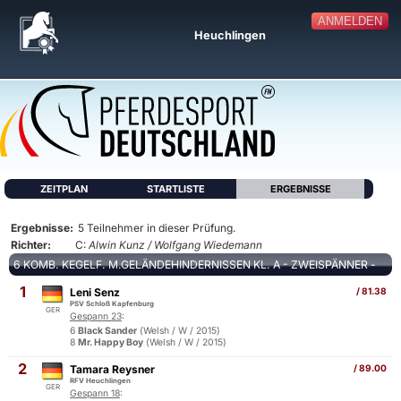
ANMELDEN
Heuchlingen
ZEITPLAN
STARTLISTE
ERGEBNISSE
Ergebnisse:
5 Teilnehmer in dieser Prüfung.
Richter:
C:
Alwin Kunz / Wolfgang Wiedemann
6 KOMB. KEGELF. M.GELÄNDEHINDERNISSEN KL. A - ZWEISPÄNNER -
1
Leni Senz
/ 81.38
PSV Schloß Kapfenburg
GER
Gespann 23
:
6
Black Sander
(Welsh / W / 2015)
8
Mr. Happy Boy
(Welsh / W / 2015)
2
Tamara Reysner
/ 89.00
RFV Heuchlingen
GER
Gespann 18
: