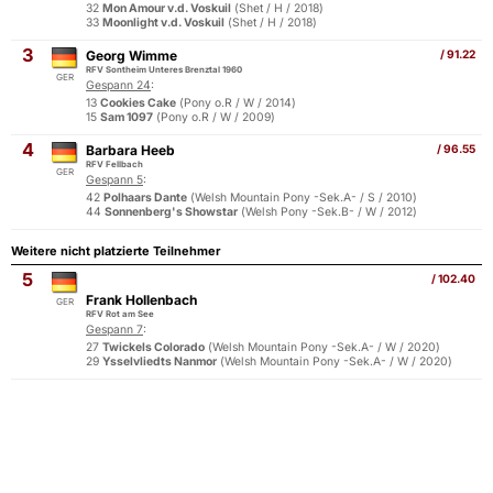
32
Mon Amour v.d. Voskuil
(Shet / H / 2018)
33
Moonlight v.d. Voskuil
(Shet / H / 2018)
3
Georg Wimme
/ 91.22
RFV Sontheim Unteres Brenztal 1960
GER
Gespann 24
:
13
Cookies Cake
(Pony o.R / W / 2014)
15
Sam 1097
(Pony o.R / W / 2009)
4
Barbara Heeb
/ 96.55
RFV Fellbach
GER
Gespann 5
:
42
Polhaars Dante
(Welsh Mountain Pony -Sek.A- / S / 2010)
44
Sonnenberg's Showstar
(Welsh Pony -Sek.B- / W / 2012)
Weitere nicht platzierte Teilnehmer
5
/ 102.40
Frank Hollenbach
GER
RFV Rot am See
Gespann 7
:
27
Twickels Colorado
(Welsh Mountain Pony -Sek.A- / W / 2020)
29
Ysselvliedts Nanmor
(Welsh Mountain Pony -Sek.A- / W / 2020)