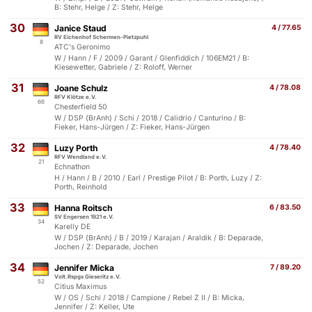
B: Stehr, Helge / Z: Stehr, Helge
30
Janice Staud
4 / 77.65
RV Eichenhof Schermen-Pietzpuhl
8
ATC's Geronimo
W / Hann / F / 2009 / Garant / Glenfiddich / 106EM21 / B:
Kiesewetter, Gabriele / Z: Roloff, Werner
31
Joane Schulz
4 / 78.08
RFV Klötze e.V.
66
Chesterfield 50
W / DSP (BrAnh) / Schi / 2018 / Calidrio / Canturino / B:
Fieker, Hans-Jürgen / Z: Fieker, Hans-Jürgen
32
Luzy Porth
4 / 78.40
RFV Wendland e.V.
21
Echnathon
H / Hann / B / 2010 / Earl / Prestige Pilot / B: Porth, Luzy / Z:
Porth, Reinhold
33
Hanna Roitsch
6 / 83.50
SV Engersen 1921 e.V.
34
Karelly DE
W / DSP (BrAnh) / B / 2019 / Karajan / Araldik / B: Deparade,
Jochen / Z: Deparade, Jochen
34
Jennifer Micka
7 / 89.20
Volt.Rspgs Gieseritz e.V.
52
Citius Maximus
W / OS / Schi / 2018 / Campione / Rebel Z II / B: Micka,
Jennifer / Z: Keller, Ute