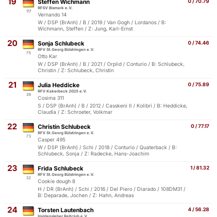
19
Steffen Wichmann
0 / 70.79
RFSV Bismark e.V.
117
Vernando 14
W / DSP (BrAnh) / B / 2019 / Van Gogh / Lordanos / B:
Wichmann, Steffen / Z: Jung, Karl-Ernst
20
Sonja Schlubeck
0 / 74.46
RFV St.Georg Bülstringen e.V.
75
Otto Kar
W / DSP (BrAnh) / B / 2021 / Orplid / Conturio / B: Schlubeck,
Christin / Z: Schlubeck, Christin
21
Julia Heddicke
0 / 75.89
RFV Kakerbeck 2025 e.V.
39
Cosima 311
S / DSP (BrAnh) / B / 2012 / Casskeni II / Kolibri / B: Heddicke,
Claudia / Z: Schroeter, Volkmar
22
Christin Schlubeck
0 / 77.17
RFV St.Georg Bülstringen e.V.
73
Casper 495
W / DSP (BrAnh) / Schi / 2018 / Conturio / Quaterback / B:
Schlubeck, Sonja / Z: Radecke, Hans-Joachim
23
Frida Schlubeck
1 / 81.32
RFV St.Georg Bülstringen e.V.
32
Cookie dough 8
H / DR (BrAnh) / Schi / 2016 / Del Piero / Diarado / 108DM31 /
B: Deparade, Jochen / Z: Hahn, Andreas
24
Torsten Lautenbach
4 / 56.28
Haldensleber Reitclub e.V.