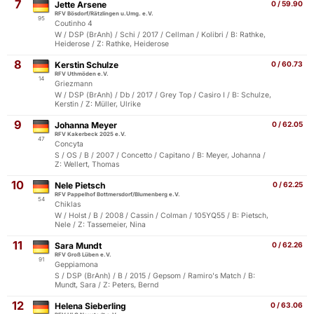
7
Jette Arsene
0 / 59.90
RFV Bösdorf/Rätzlingen u.Umg. e.V.
95
Coutinho 4
W / DSP (BrAnh) / Schi / 2017 / Cellman / Kolibri / B: Rathke,
Heiderose / Z: Rathke, Heiderose
8
Kerstin Schulze
0 / 60.73
RFV Uthmöden e.V.
14
Griezmann
W / DSP (BrAnh) / Db / 2017 / Grey Top / Casiro I / B: Schulze,
Kerstin / Z: Müller, Ulrike
9
Johanna Meyer
0 / 62.05
RFV Kakerbeck 2025 e.V.
47
Concyta
S / OS / B / 2007 / Concetto / Capitano / B: Meyer, Johanna /
Z: Wellert, Thomas
10
Nele Pietsch
0 / 62.25
RFV Pappelhof Bottmersdorf/Blumenberg e.V.
54
Chiklas
W / Holst / B / 2008 / Cassin / Colman / 105YQ55 / B: Pietsch,
Nele / Z: Tassemeier, Nina
11
Sara Mundt
0 / 62.26
RFV Groß Lüben e.V.
91
Geppiamona
S / DSP (BrAnh) / B / 2015 / Gepsom / Ramiro's Match / B:
Mundt, Sara / Z: Peters, Bernd
12
Helena Sieberling
0 / 63.06