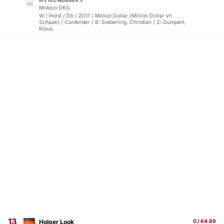
RFV HLG Neustadt e.V.
125
Midoco DKG
W / Holst / Db / 2017 / Million Dollar (Million Dollar vh
Schaak) / Contender / B: Sieberling, Christian / Z: Gumpert,
Klaus
13
Holger Look
0 / 64.89