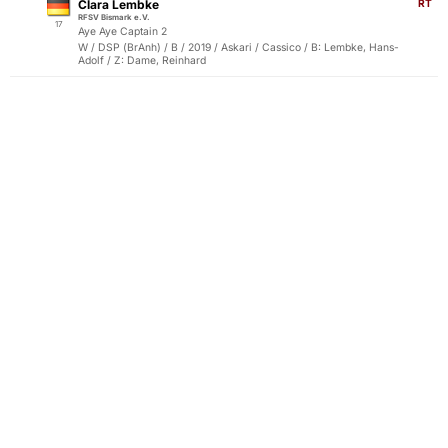
Clara Lembke
RT
RFSV Bismark e.V.
17
Aye Aye Captain 2
W / DSP (BrAnh) / B / 2019 / Askari / Cassico / B: Lembke, Hans-
Adolf / Z: Dame, Reinhard