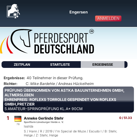
Engersen
ANMELDEN
ZEITPLAN
STARTLISTE
ERGEBNISSE
Ergebnisse:
40 Teilnehmer in dieser Prüfung.
Richter:
C:
Mike Bardehle / Andreas Hückelheim
PRÜFUNG ÜBERNOMMEN VON ASTKA BAUUNTERNEHMEN GMBH,
ALTMERSLEBEN
EHRENPREIS: ROFLEXS TORROLLE GESPENDET VON ROFLEXS
GMBH,PRETZIER
5 AMATEUR-SPRINGPRÜFUNG KL.A* 90CM
1
Anneke Gerlinde Stehr
0 / 51.33
Sportfarm Lüneburger Heide e. V.
78
Issilda
S / Hann / R / 2019 / I'm Special de Muze / Escudo I / B: Stehr,
Helge / Z: Stehr, Helge