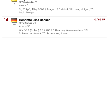
RFV Zobbenitz e.V.
6
Azora 5
S / Z.Rpf / Db / 2008 / Aragorn / Calido I / B: Look, Holger / Z:
Look, Holger
14
Henriette Elisa Bensch
0 / 66.57
RFTV Krumke e.V.
128
Alfons 55
W / DSP (BrAnh) / B / 2009 / Alvalon / Wuemmestern / B:
Schwarzer, Annett / Z: Schwarzer, Annett