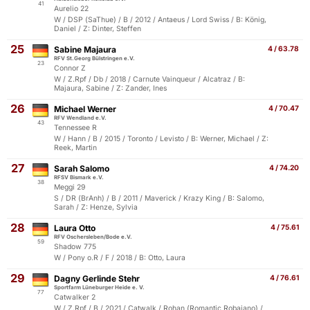
41
Aurelio 22
W / DSP (SaThue) / B / 2012 / Antaeus / Lord Swiss / B: König,
Daniel / Z: Dinter, Steffen
25
Sabine Majaura
4 / 63.78
RFV St.Georg Bülstringen e.V.
23
Connor Z
W / Z.Rpf / Db / 2018 / Carnute Vainqueur / Alcatraz / B:
Majaura, Sabine / Z: Zander, Ines
26
Michael Werner
4 / 70.47
RFV Wendland e.V.
43
Tennessee R
W / Hann / B / 2015 / Toronto / Levisto / B: Werner, Michael / Z:
Reek, Martin
27
Sarah Salomo
4 / 74.20
RFSV Bismark e.V.
38
Meggi 29
S / DR (BrAnh) / B / 2011 / Maverick / Krazy King / B: Salomo,
Sarah / Z: Henze, Sylvia
28
Laura Otto
4 / 75.61
RFV Oschersleben/Bode e.V.
59
Shadow 775
W / Pony o.R / F / 2018 / B: Otto, Laura
29
Dagny Gerlinde Stehr
4 / 76.61
Sportfarm Lüneburger Heide e. V.
77
Catwalker 2
W / Z.Rpf / B / 2021 / Catwalk / Rohan (Romantic Robajano) /