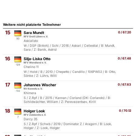
Weitere nicht platzierte Teilnehmer
15
Sara Mundt
0 / 67.20
RFV Groß Lüben e.V.
90
Askialisto
W / DSP (BrAnh) / Schi / 2016 / Askari / Cellestial / B: Mundt,
Sara / Z: Banik, Astrid
16
Silja-Liska Otto
0 / 67.48
RFV Wendland e.V.
129
Chelino 11
W / Holst / B / 2010 / Chepetto / Candillo / 106PW02 / B: Otto,
Sönke / Z: Lührs, Willi
17
Johannes Wischer
0 / 67.63
RV Kemnitz e.V.
132
Khimera
S / Z.Rpf / B / 2015 / Kannan / Corland (DK: Corlando) / B:
Schildwächter, William / Z: Perevezentsev, Kirill
18
Holger Look
0 / 70.12
RFV Zobbenitz e.V.
7
Darcy 35
S / Z.Rpf / Schwb / 2019 / Dominator Z / Aragorn / B: Look,
Holger / Z: Look, Holger