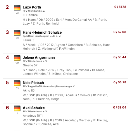
2
Luzy Porth
0 / 51.78
RFV Wendland e.V.
22
El Hambre
H / Hann / Db / 2009 / Earl / Mont Du Cantal AA / B: Porth,
Luzy / Z: Porth, Reinhold
3
Hans-Heinrich Schulze
0 / 52.08
Sportfarm Lüneburger Heide e. V.
79
Lamia 5
S / Meckl. / Df / 2012 / Lycon / Condelaro / B: Schulze, Hans-
Heinrich / Z: Vietinghoff, F.-Wilhelm
4
Jolene Angermann
0 / 55.44
RFV Miesterhorst e.V.
108
Ginette 57
S / Hann / Schi / 2017 / Grey Top / Le Primeur / B: Krone,
Jannes Wilhelm / Z: Kühne, Christiane
5
Nele Pietsch
0 / 56.28
RFV Pappelhof Bottmersdorf/Blumenberg e.V.
53
Akito 85
W / DSP (BrAnh) / B / 2009 / Acadius / Convoi / B: Pietsch,
Nele / Z: Friedrich, Helga
6
Axel Schulze
0 / 58.04
RFV Miesterhorst e.V.
1
Amadeus 1011
W / DSP (BrAnh) / B / 2010 / Asculep / Werther / B: Freitag,
Sophie / Z: Schulze, Axel