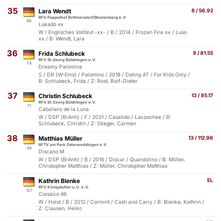
35
Lara Wendt
8 / 56.92
RFV Pappelhof Bottmersdorf/Blumenberg e.V.
86
Lukado xx
W / Englisches Vollblut -xx- / B / 2014 / Frozen Fire xx / Luso
xx / B: Wendt, Lara
36
Frida Schlubeck
9 / 81.55
RFV St.Georg Bülstringen e.V.
74
Dreamy Palomina
S / DR (W-Ems) / Palomino / 2018 / Dating AT / For Kids Only /
B: Schlubeck, Frida / Z: Rost, Rolf-Dieter
37
Christin Schlubeck
13 / 95.17
RFV St.Georg Bülstringen e.V.
71
Caballero de la Luna
W / DSP (BrAnh) / F / 2021 / Casalido / Lacoochee / B:
Schlubeck, Christin / Z: Stieger, Carmen
38
Matthias Müller
13 / 112.96
RFTV am Park Osterweddingen e.V
49
Discano M
W / DSP (BrAnh) / B / 2016 / Discar / Quandolino / B: Müller,
Christopher Matthias / Z: Müller, Christopher Matthias
Kathrin Blenke
EL
RFV Königslutter u.U. e.V.
127
Classico 66
W / Holst / B / 2012 / Cormint / Cash and Carry / B: Blenke, Kathrin /
Z: Clausen, Heiko