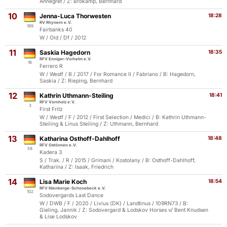
Annegret / Z: Brokamp, Bernhard
10
Jenna-Luca Thorwesten
18:28
RV Rhynern e.V.
189
Fairbanks 40
W / Old / Df / 2012
11
Saskia Hagedorn
18:35
RFV Enniger-Vorhelm e.V.
16
Ferrero R
W / Westf / B / 2017 / For Romance II / Fabriano / B: Hagedorn,
Saskia / Z: Rieping, Bernhard
12
Kathrin Uthmann-Steiling
18:41
RFV Vornholz e.V.
3
First Fritz
W / Westf / F / 2012 / First Selection / Medici / B: Kathrin Uthmann-
Steiling & Linus Steiling / Z: Uthmann, Bernhard
13
Katharina Osthoff-Dahlhoff
18:48
RFV Ostönnen e.V.
58
Kadera 3
S / Trak. / R / 2015 / Grimani / Kostolany / B: Osthoff-Dahlhoff,
Katharina / Z: Isaak, Friedrich
14
Lisa Marie Koch
18:54
RFV Nienberge-Schonebeck e.V.
102
Sodovergards Last Dance
W / DWB / F / 2020 / Livius (DK) / Landtinus / 109RN73 / B:
Gieling, Jannik / Z: Sodovergard & Lodskov Horses v/ Bent Knudsen
& Lise Lodskov