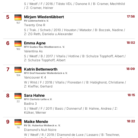
S / Westf / F / 2016 / Tiësto VDL / Danone II / B: Cramer, Mechthild
/ Z: Cramer, Heiner
5
Mirjam Wiedenlübbert
17:56
RV Lüdenscheid e.V.
157
Twenty One R
S / Trak. / Schwb / 2010 / Houston / Matador / B: Boczek, Nadine /
Z: ZG Reth, Daniela u.Alexander
6
Emma Agne
18:02
RFV Gustav Rau Westbevern e. V.
182
Valentina As
S / Westf / B / 2017 / Vitalis / Hotline / B: Schulze Topphoff, Albert /
Z: Schulze Topphoff, Albert
7
Katrin Bettenworth
18:09
RFV Graf Haeseler Wallenbrück e.V.
104
Vancouver K 4
W / Rhld / F / 2018 / Vitalis / Florestan I / B: Habighorst, Christiane /
Z: Kieffer, Gerhard
8
Sara Hahne
18:15
RFV Clarholz-Lette e.V.
22
Badira 3
S / Westf / F / 2011 / Basic / Donnerruf / B: Hahne, Andrea / Z:
Külker, Werner
9
Maike Mende
18:22
RV St. Hubertus Wolbeck e. V.
76
Diamond's Nuit Noire
W / Westf / R / 2019 / Diamond de Luxe / Lassaro / B: Teschner,