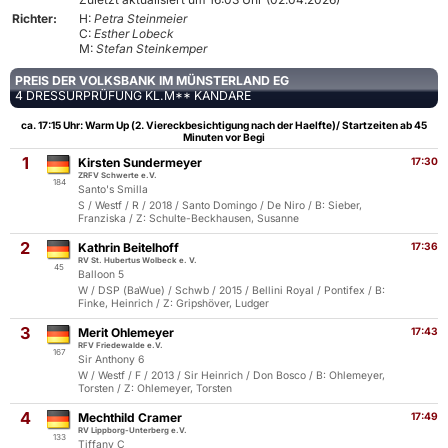
Richter:
H:
Petra Steinmeier
C:
Esther Lobeck
M:
Stefan Steinkemper
PREIS DER VOLKSBANK IM MÜNSTERLAND EG
4 DRESSURPRÜFUNG KL.M** KANDARE
ca. 17:15 Uhr: Warm Up (2. Viereckbesichtigung nach der Haelfte)/ Startzeiten ab 45
Minuten vor Begi
1
Kirsten Sundermeyer
17:30
ZRFV Schwerte e.V.
184
Santo's Smilla
S / Westf / R / 2018 / Santo Domingo / De Niro / B: Sieber,
Franziska / Z: Schulte-Beckhausen, Susanne
2
Kathrin Beitelhoff
17:36
RV St. Hubertus Wolbeck e. V.
45
Balloon 5
W / DSP (BaWue) / Schwb / 2015 / Bellini Royal / Pontifex / B:
Finke, Heinrich / Z: Gripshöver, Ludger
3
Merit Ohlemeyer
17:43
RFV Friedewalde e.V.
167
Sir Anthony 6
W / Westf / F / 2013 / Sir Heinrich / Don Bosco / B: Ohlemeyer,
Torsten / Z: Ohlemeyer, Torsten
4
Mechthild Cramer
17:49
RV Lippborg-Unterberg e.V.
133
Tiffany C