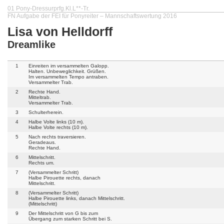
01 Pony-Dressurprfg.Kl.L**-Tr.
FN Aufgabe der FEI für Ponyreiter – Mannschaftswertung 2016
Lisa von Helldorff
Dreamlike
1
Einreiten im versammelten Galopp.
Halten. Unbeweglichkeit. Grüßen.
Im versammelten Tempo antraben.
Versammelter Trab.
2
Rechte Hand.
Mitteltrab.
Versammelter Trab.
3
Schulterherein.
4
Halbe Volte links (10 m).
Halbe Volte rechts (10 m).
5
Nach rechts traversieren.
Geradeaus.
Rechte Hand.
6
Mittelschritt.
Rechts um.
7
(Versammelter Schritt)
Halbe Pirouette rechts, danach
Mittelschritt.
8
(Versammelter Schritt)
Halbe Pirouette links, danach Mittelschritt.
(Mittelschritt)
9
Der Mittelschritt von G bis zum
Übergang zum starken Schritt bei S.