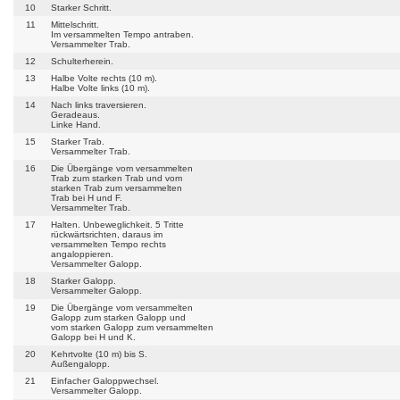
10
Starker Schritt.
11
Mittelschritt.
Im versammelten Tempo antraben.
Versammelter Trab.
12
Schulterherein.
13
Halbe Volte rechts (10 m).
Halbe Volte links (10 m).
14
Nach links traversieren.
Geradeaus.
Linke Hand.
15
Starker Trab.
Versammelter Trab.
16
Die Übergänge vom versammelten
Trab zum starken Trab und vom
starken Trab zum versammelten
Trab bei H und F.
Versammelter Trab.
17
Halten. Unbeweglichkeit. 5 Tritte
rückwärtsrichten, daraus im
versammelten Tempo rechts
angaloppieren.
Versammelter Galopp.
18
Starker Galopp.
Versammelter Galopp.
19
Die Übergänge vom versammelten
Galopp zum starken Galopp und
vom starken Galopp zum versammelten
Galopp bei H und K.
20
Kehrtvolte (10 m) bis S.
Außengalopp.
21
Einfacher Galoppwechsel.
Versammelter Galopp.