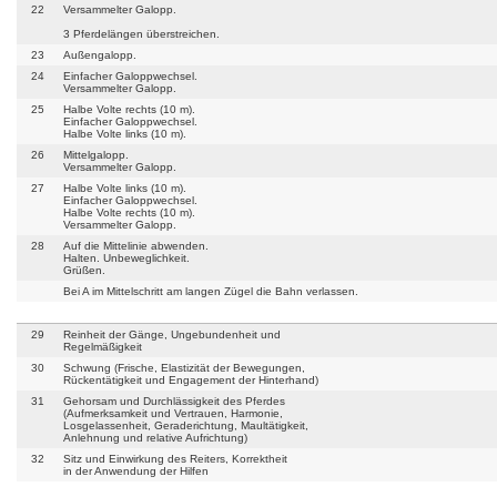
22
Versammelter Galopp.
3 Pferdelängen überstreichen.
23
Außengalopp.
24
Einfacher Galoppwechsel.
Versammelter Galopp.
25
Halbe Volte rechts (10 m).
Einfacher Galoppwechsel.
Halbe Volte links (10 m).
26
Mittelgalopp.
Versammelter Galopp.
27
Halbe Volte links (10 m).
Einfacher Galoppwechsel.
Halbe Volte rechts (10 m).
Versammelter Galopp.
28
Auf die Mittelinie abwenden.
Halten. Unbeweglichkeit.
Grüßen.
Bei A im Mittelschritt am langen Zügel die Bahn verlassen.
29
Reinheit der Gänge, Ungebundenheit und
Regelmäßigkeit
30
Schwung (Frische, Elastizität der Bewegungen,
Rückentätigkeit und Engagement der Hinterhand)
31
Gehorsam und Durchlässigkeit des Pferdes
(Aufmerksamkeit und Vertrauen, Harmonie,
Losgelassenheit, Geraderichtung, Maultätigkeit,
Anlehnung und relative Aufrichtung)
32
Sitz und Einwirkung des Reiters, Korrektheit
in der Anwendung der Hilfen