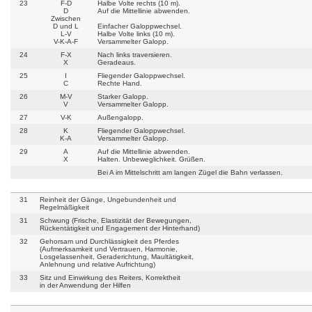
23
F-D
Halbe Volte rechts (10 m).
D
Auf die Mittellinie abwenden.
Zwischen
D und L
Einfacher Galoppwechsel.
L-V
Halbe Volte links (10 m).
V-K-A-F
Versammelter Galopp.
24
F-X
Nach links traversieren.
X
Geradeaus.
25
I
Fliegender Galoppwechsel.
C
Rechte Hand.
26
M-V
Starker Galopp.
V
Versammelter Galopp.
27
V-K
Außengalopp.
28
K
Fliegender Galoppwechsel.
K-A
Versammelter Galopp.
29
A
Auf die Mittellinie abwenden.
X
Halten. Unbeweglichkeit. Grüßen.
Bei A im Mittelschritt am langen Zügel die Bahn verlassen.
31
Reinheit der Gänge, Ungebundenheit und
Regelmäßigkeit
31
Schwung (Frische, Elastizität der Bewegungen,
Rückentätigkeit und Engagement der Hinterhand)
32
Gehorsam und Durchlässigkeit des Pferdes
(Aufmerksamkeit und Vertrauen, Harmonie,
Losgelassenheit, Geraderichtung, Maultätigkeit,
Anlehnung und relative Aufrichtung)
33
Sitz und Einwirkung des Reiters, Korrektheit
in der Anwendung der Hilfen