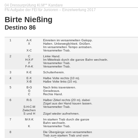
04 Dressurprüfung Kl.M** Kandare
FN Aufgabe der FEI für Junioren – Einzelwertung 2017
Birte Nießing
Destino 86
1
A-X
Einreiten im versammelten Galopp.
X
Halten. Unbeweglichkeit. Grüßen.
Im versammelten Tempo antraben.
X-C
Versammelter Trab.
2
C
Linke Hand.
H-X-F
Im Mitteltrab durch die ganze Bahn wechseln.
F
Versammelter Trab.
F-A-K
Versammelter Trab.
3
K-E
Schulterherein.
4
E-X
Halbe Volte rechts (10 m).
X-B
Halbe Volte links (10 m).
5
B-G
Nach links traversieren.
G
Geradeaus.
C
Rechte Hand.
6
R-S
Halber Zirkel rechts (20 m), dabei
Zügel aus der Hand kauen lassen.
S-H-C-M
Versammelter Trab.
Zwischen
S und H
Zügel wieder aufnehmen.
7
M-X-K
Im starken Trab durch die ganze
Bahn wechseln.
K
Versammelter Trab.
8
Die Übergänge vom versammelten
Trab zum starken Trab und vom