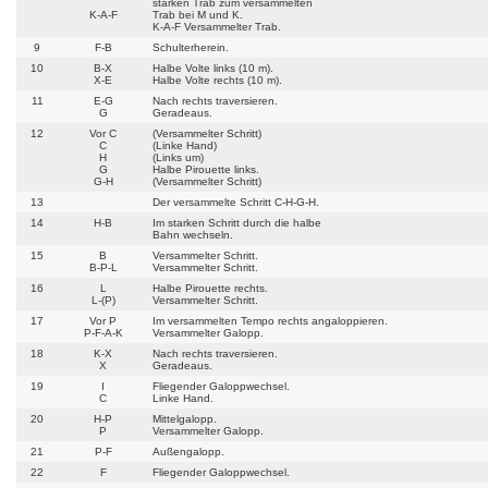
starken Trab zum versammelten
K-A-F
Trab bei M und K.
K-A-F Versammelter Trab.
9
F-B
Schulterherein.
10
B-X
Halbe Volte links (10 m).
X-E
Halbe Volte rechts (10 m).
11
E-G
Nach rechts traversieren.
G
Geradeaus.
12
Vor C
(Versammelter Schritt)
C
(Linke Hand)
H
(Links um)
G
Halbe Pirouette links.
G-H
(Versammelter Schritt)
13
Der versammelte Schritt C-H-G-H.
14
H-B
Im starken Schritt durch die halbe
Bahn wechseln.
15
B
Versammelter Schritt.
B-P-L
Versammelter Schritt.
16
L
Halbe Pirouette rechts.
L-(P)
Versammelter Schritt.
17
Vor P
Im versammelten Tempo rechts angaloppieren.
P-F-A-K
Versammelter Galopp.
18
K-X
Nach rechts traversieren.
X
Geradeaus.
19
I
Fliegender Galoppwechsel.
C
Linke Hand.
20
H-P
Mittelgalopp.
P
Versammelter Galopp.
21
P-F
Außengalopp.
22
F
Fliegender Galoppwechsel.