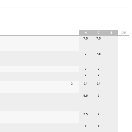
H
C
B
Diff
7.5
7.5
7
7.5
7
7
7
7
2
14
14
5.5
7
7.5
7
7
7