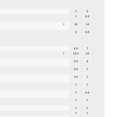
7
6
7
6.5
2
14
14
5
6.5
6.5
7
2
13.0
14
5.5
6
6.5
7
7.5
7
7
7
7
6.5
7
7
7
7
7
7