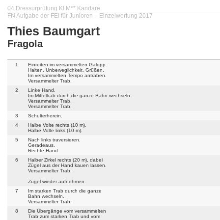
04 Dressurprüfung Kl.M** Kandare
FN Aufgabe der FEI für Junioren – Einzelwertung 2017
Thies Baumgart
Fragola
1
Einreiten im versammelten Galopp.
Halten. Unbeweglichkeit. Grüßen.
Im versammelten Tempo antraben.
Versammelter Trab.
2
Linke Hand.
Im Mitteltrab durch die ganze Bahn wechseln.
Versammelter Trab.
Versammelter Trab.
3
Schulterherein.
4
Halbe Volte rechts (10 m).
Halbe Volte links (10 m).
5
Nach links traversieren.
Geradeaus.
Rechte Hand.
6
Halber Zirkel rechts (20 m), dabei
Zügel aus der Hand kauen lassen.
Versammelter Trab.
Zügel wieder aufnehmen.
7
Im starken Trab durch die ganze
Bahn wechseln.
Versammelter Trab.
8
Die Übergänge vom versammelten
Trab zum starken Trab und vom