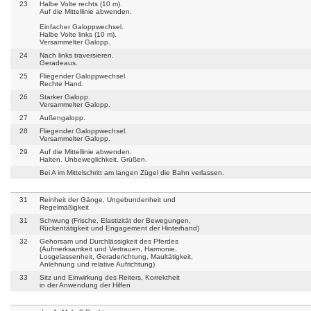
23
Halbe Volte rechts (10 m).
Auf die Mittellinie abwenden.
Einfacher Galoppwechsel.
Halbe Volte links (10 m).
Versammelter Galopp.
24
Nach links traversieren.
Geradeaus.
25
Fliegender Galoppwechsel.
Rechte Hand.
26
Starker Galopp.
Versammelter Galopp.
27
Außengalopp.
28
Fliegender Galoppwechsel.
Versammelter Galopp.
29
Auf die Mittellinie abwenden.
Halten. Unbeweglichkeit. Grüßen.
Bei A im Mittelschritt am langen Zügel die Bahn verlassen.
31
Reinheit der Gänge, Ungebundenheit und
Regelmäßigkeit
31
Schwung (Frische, Elastizität der Bewegungen,
Rückentätigkeit und Engagement der Hinterhand)
32
Gehorsam und Durchlässigkeit des Pferdes
(Aufmerksamkeit und Vertrauen, Harmonie,
Losgelassenheit, Geraderichtung, Maultätigkeit,
Anlehnung und relative Aufrichtung)
33
Sitz und Einwirkung des Reiters, Korrektheit
in der Anwendung der Hilfen