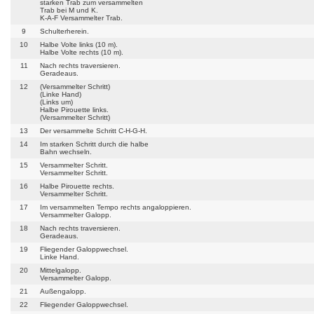
starken Trab zum versammelten
Trab bei M und K.
K-A-F Versammelter Trab.
9
Schulterherein.
10
Halbe Volte links (10 m).
Halbe Volte rechts (10 m).
11
Nach rechts traversieren.
Geradeaus.
12
(Versammelter Schritt)
(Linke Hand)
(Links um)
Halbe Pirouette links.
(Versammelter Schritt)
13
Der versammelte Schritt C-H-G-H.
14
Im starken Schritt durch die halbe
Bahn wechseln.
15
Versammelter Schritt.
Versammelter Schritt.
16
Halbe Pirouette rechts.
Versammelter Schritt.
17
Im versammelten Tempo rechts angaloppieren.
Versammelter Galopp.
18
Nach rechts traversieren.
Geradeaus.
19
Fliegender Galoppwechsel.
Linke Hand.
20
Mittelgalopp.
Versammelter Galopp.
21
Außengalopp.
22
Fliegender Galoppwechsel.