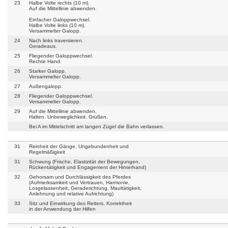
23
Halbe Volte rechts (10 m).
Auf die Mittellinie abwenden.
Einfacher Galoppwechsel.
Halbe Volte links (10 m).
Versammelter Galopp.
24
Nach links traversieren.
Geradeaus.
25
Fliegender Galoppwechsel.
Rechte Hand.
26
Starker Galopp.
Versammelter Galopp.
27
Außengalopp.
28
Fliegender Galoppwechsel.
Versammelter Galopp.
29
Auf die Mittellinie abwenden.
Halten. Unbeweglichkeit. Grüßen.
Bei A im Mittelschritt am langen Zügel die Bahn verlassen.
31
Reinheit der Gänge, Ungebundenheit und
Regelmäßigkeit
31
Schwung (Frische, Elastizität der Bewegungen,
Rückentätigkeit und Engagement der Hinterhand)
32
Gehorsam und Durchlässigkeit des Pferdes
(Aufmerksamkeit und Vertrauen, Harmonie,
Losgelassenheit, Geraderichtung, Maultätigkeit,
Anlehnung und relative Aufrichtung)
33
Sitz und Einwirkung des Reiters, Korrektheit
in der Anwendung der Hilfen