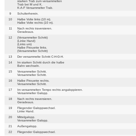
starken Trab zum versammelten
Trab bei M und K.
K-A-F Versammelter Trab.
9
Schulterherein.
10
Halbe Volte links (10 m).
Halbe Volte rechts (10 m).
11
Nach rechts traversieren.
Geradeaus.
12
(Versammelter Schritt)
(Linke Hand)
(Links um)
Halbe Pirouette links.
(Versammelter Schritt)
13
Der versammelte Schritt C-H-G-H.
14
Im starken Schritt durch die halbe
Bahn wechseln.
15
Versammelter Schritt.
Versammelter Schritt.
16
Halbe Pirouette rechts.
Versammelter Schritt.
17
Im versammelten Tempo rechts angaloppieren.
Versammelter Galopp.
18
Nach rechts traversieren.
Geradeaus.
19
Fliegender Galoppwechsel.
Linke Hand.
20
Mittelgalopp.
Versammelter Galopp.
21
Außengalopp.
22
Fliegender Galoppwechsel.