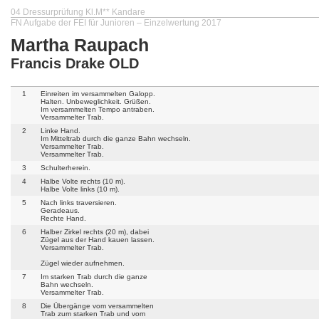
04 Dressurprüfung Kl.M** Kandare
FN Aufgabe der FEI für Junioren – Einzelwertung 2017
Martha Raupach
Francis Drake OLD
1
Einreiten im versammelten Galopp.
Halten. Unbeweglichkeit. Grüßen.
Im versammelten Tempo antraben.
Versammelter Trab.
2
Linke Hand.
Im Mitteltrab durch die ganze Bahn wechseln.
Versammelter Trab.
Versammelter Trab.
3
Schulterherein.
4
Halbe Volte rechts (10 m).
Halbe Volte links (10 m).
5
Nach links traversieren.
Geradeaus.
Rechte Hand.
6
Halber Zirkel rechts (20 m), dabei
Zügel aus der Hand kauen lassen.
Versammelter Trab.
Zügel wieder aufnehmen.
7
Im starken Trab durch die ganze
Bahn wechseln.
Versammelter Trab.
8
Die Übergänge vom versammelten
Trab zum starken Trab und vom