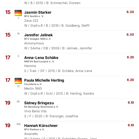
W / B / 2010 / B: Schmechel, Doreen
15
Jasmin Starker
6.30
RFV Seelitz e. V.
7
Zeus 222
W / Grpf.o.R / B / 2019 / B: Goldberg, Steffi
15
14
Jennifer Jelinek
6.30
RFV Susigke 1990 e.V.
Annonymous
W / SAnha / DB / 2006 / B: Jelinek, Jennifer
17
5
Anna-Lena Schäke
6.20
RWFSV Bad Lausick e. V.
Hemma
S / Trak. / DF / 2015 / B: Schäke, Anna-Lena
17
Paula Michelle Herting
6.20
Cavalleria e.V.
31
Merlin 1945
W / Grpf.o.R / Schi / 2012 / B: Herting, Sandra
19
85
Sidney Bringezu
6.10
RV Bernburg-Roschwitz e.V.
Viva Bella Vita
S / F / 2020 / B: Danziger, Josefine
19
100
Hannah Kürschner
6.10
RFV Piethen e.V.
Amaretto
W / SAnha / F / 2011 / B: Schröder-Grams, Jana