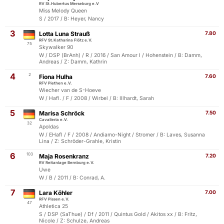
RV St.Hubertus Merseburg e.V
Miss Melody Queen
S / 2017 / B: Heyer, Nancy
3
Lotta Luna Strauß
7.80
RFV St.Katharina Flötz e.V.
75
Skywalker 90
W / DSP (BrAnh) / R / 2016 / San Amour I / Hohenstein / B: Damm,
Andreas / Z: Damm, Kathrin
4
2
Fiona Hulha
7.60
RFV Piethen e.V.
Wiecher van de S-Hoeve
W / Hafl. / F / 2008 / Wirbel / B: Illhardt, Sarah
5
Marisa Schröck
7.50
Cavalleria e.V.
32
Apoldas
W / EHafl / F / 2008 / Andiamo-Night / Stromer / B: Laves, Susanna
Lina / Z: Schröder-Grahle, Kristin
6
103
Maja Rosenkranz
7.20
RV Reitanlage Bernburg e.V.
Uwe
W / B / 2011 / B: Conrad, A.
7
Lara Köhler
7.00
RFV Pissen e.V.
47
Athletica 25
S / DSP (SaThue) / Df / 2011 / Quintus Gold / Akitos xx / B: Fritz,
Nicole / Z: Schulze, Andreas