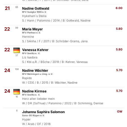
21
96
Nadine Gottwald
6.00
RFV Susigke 1990 e.V.
Hykeham´s Stella
S / Hann / Palomino / 2014 / B: Gottwald, Nadine
22
99
Maria Meyer
5.80
RFV Piethen e.V.
Hermine
S / SAnha / F / 2011 / B: Schröder-Grams, Jana
22
Vanessa Kehrer
5.80
RFV Seelitz e. V.
37
Liz Isadora
S / Kbl.o.R. / BSche / 2019 / B: Kehrer, Vanessa
24
108
Nadine Wächter
5.70
RFV Mehringen u.Umg. e.V.
Rapido
W / CDE / B / 2015 / B: Wächter, Nadine
24
Nadine Kirmse
5.70
RFV Seelitz e. V.
16
Herz aller liebster mein
W / DR (SaThue) / Palomino / 2022 / B: Schimmig, Denise
6
Johanna Saphira Salomon
OW
Sana-SG Rügen e.V.
Hyper
W / Arab / DF / 2018