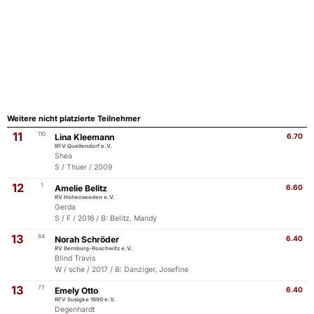
Weitere nicht platzierte Teilnehmer
11
110
Lina Kleemann
6.70
RFV Quellendorf e.V.
Shea
S / Thuer / 2009
12
1
Amelie Belitz
6.60
RV Hohenseeden e.V.
Gerda
S / F / 2016 / B: Belitz, Mandy
13
84
Norah Schröder
6.40
RV Bernburg-Roschwitz e.V.
Blind Travis
W / sche / 2017 / B: Danziger, Josefine
13
77
Emely Otto
6.40
RFV Susigke 1990 e.V.
Degenhardt