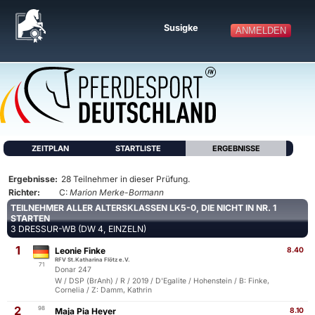
Susigke
ANMELDEN
ZEITPLAN
STARTLISTE
ERGEBNISSE
Ergebnisse:
28 Teilnehmer in dieser Prüfung.
Richter:
C:
Marion Merke-Bormann
TEILNEHMER ALLER ALTERSKLASSEN LK5-0, DIE NICHT IN NR. 1
STARTEN
3 DRESSUR-WB (DW 4, EINZELN)
1
Leonie Finke
8.40
RFV St.Katharina Flötz e.V.
71
Donar 247
W / DSP (BrAnh) / R / 2019 / D'Egalite / Hohenstein / B: Finke,
Cornelia / Z: Damm, Kathrin
2
98
Maja Pia Heyer
8.10