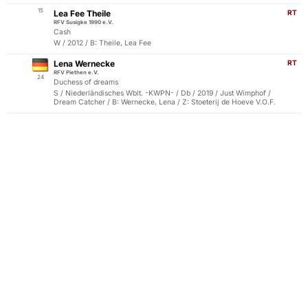
15
Lea Fee Theile
RT
RFV Susigke 1990 e.V.
Cash
W / 2012 / B: Theile, Lea Fee
Lena Wernecke
RT
RFV Piethen e.V.
24
Duchess of dreams
S / Niederländisches Wblt. -KWPN- / Db / 2019 / Just Wimphof /
Dream Catcher / B: Wernecke, Lena / Z: Stoeterij de Hoeve V.O.F.