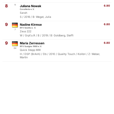
8
11
Juliana Nowak
6.90
Cavalleria e.V.
Sarah
S / 2016 / B: Wegat, Julia
9
Nadine Kirmse
6.80
RFV Seelitz e. V.
7
Zeus 222
W / Grpf.o.R / B / 2019 / B: Goldberg, Steffi
9
Maria Zerressen
6.80
RFV Susigke 1990 e.V.
64
Quick Stepp MW
H / DSP (BrAnh) / Db / 2010 / Quality Touch / Kolibri / Z: Weber,
Martin