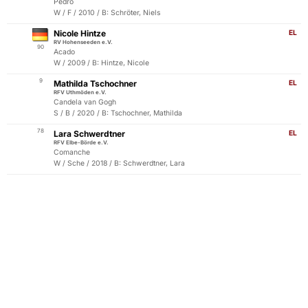
Pedro
W / F / 2010 / B: Schröter, Niels
Nicole Hintze
EL
RV Hohenseeden e.V.
90
Acado
W / 2009 / B: Hintze, Nicole
9
Mathilda Tschochner
EL
RFV Uthmöden e.V.
Candela van Gogh
S / B / 2020 / B: Tschochner, Mathilda
78
Lara Schwerdtner
EL
RFV Elbe-Börde e.V.
Comanche
W / Sche / 2018 / B: Schwerdtner, Lara