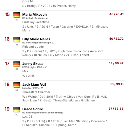
Cora M
S / Brdbg / F / 2008 / B: Precht, Harry
15
Maria Mikosch
40 / 76.41
RC Anhalt-Dessau e.V.
28
Frida my Valentime
S / Ung. / B / 2016 / Toran / Gulerno / 109NO24 / B: Mikosch,
Maria
16
Lilly Marie Nelles
40 / 82.72
RV Reitanlage Bernburg e.V.
45
Reitland's Jade
S / DR (Hann) / F / 2011 / High Flown's Oxford / Anjershof
Rocky / B: Nelles, Lilly Marie / Z: Busch, Lenert
17
Jenny Skusa
39 / 86.47
RFV Susigke 1990 e.V.
92
Max
W / 2015
18
Jack Liam Voß
38 / 99.15
Löbnitzer PSV e. V.
54
Threestars Charmer
W / Welpb / Db / 2016 / Trefriw Chico / Van Gogh R / B: Voß,
Jack Liam / Z: Gestüt Three-Stars/Ursula Größchen
19
Grace Schild
37 / 63.38
RV Wiesengrund Bad Schmiedeberg
50
L.A. 24
S / DSP (BrAnh) / B / 2014 / Last Man Standing / Coronado /
B: Schulze, Simone / Z: Sprung, Katrin