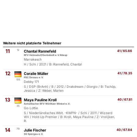
Weitere nicht platzierte Teilnehmer
11
12
Chantal Rannefeld
41 / 65.66
RFV Helmsdorf/Gerbstedt e.V.Rdesp
Marrakesch
H / Schi / 2021 / B: Rannefeld, Chantal
12
Coralie Müller
41 / 78.35
PSC Dessau e.V.
105
Debby 171
S / DSP (BrAnh) / B / 2012 / Drakdream / Giorgio / B: Tschöp,
Jessica / Z: Weber, Marlen
13
Maya Pauline Kroll
40 / 67.81
Anhaltischer RFV Wörlitzer Winkel e.V.
35
Go-Lottie
S / Niederländisches Wblt. -KWPN- / Schi / 2011 / Wizzerd
WV / Hold Up Premier / B: Kroll, Maya Pauline / Z: Vrolijken,
R.
14
79
Julie Fischer
40 / 67.84
SG Spergau e.V.