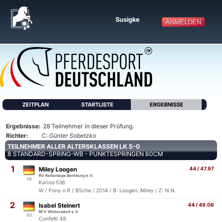
Susigke
ANMELDEN
ZEITPLAN
STARTLISTE
ERGEBNISSE
Ergebnisse:
28 Teilnehmer in dieser Prüfung.
Richter:
C:
Günter Sobetzko
TEILNEHMER ALLER ALTERSKLASSEN LK 5-0
8 STANDARD-SPRING-WB - PUNKTESPRINGEN 80CM
1
Miley Loogen
44 / 47.97
RV Reitanlage Bernburg e.V.
56
Karino 536
W / Pony o.R / BSche / 2014 / B: Loogen, Miley / Z: N.N.
2
Isabel Steinert
44 / 49.06
RFV Wintersdorf e.V
63
Confetti 48