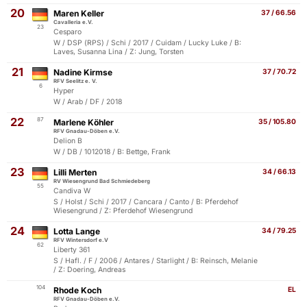
20
Maren Keller
37 / 66.56
Cavalleria e.V.
23
Cesparo
W / DSP (RPS) / Schi / 2017 / Cuidam / Lucky Luke / B:
Laves, Susanna Lina / Z: Jung, Torsten
21
Nadine Kirmse
37 / 70.72
RFV Seelitz e. V.
6
Hyper
W / Arab / DF / 2018
22
87
Marlene Köhler
35 / 105.80
RFV Gnadau-Döben e.V.
Delion B
W / DB / 1012018 / B: Bettge, Frank
23
Lilli Merten
34 / 66.13
RV Wiesengrund Bad Schmiedeberg
55
Candiva W
S / Holst / Schi / 2017 / Cancara / Canto / B: Pferdehof
Wiesengrund / Z: Pferdehof Wiesengrund
24
Lotta Lange
34 / 79.25
RFV Wintersdorf e.V
62
Liberty 361
S / Hafl. / F / 2006 / Antares / Starlight / B: Reinsch, Melanie
/ Z: Doering, Andreas
104
Rhode Koch
EL
RFV Gnadau-Döben e.V.