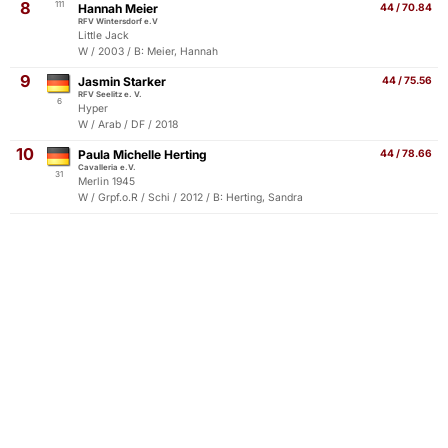
8
111
Hannah Meier
44 / 70.84
RFV Wintersdorf e.V
Little Jack
W / 2003 / B: Meier, Hannah
9
Jasmin Starker
44 / 75.56
RFV Seelitz e. V.
6
Hyper
W / Arab / DF / 2018
10
Paula Michelle Herting
44 / 78.66
Cavalleria e.V.
31
Merlin 1945
W / Grpf.o.R / Schi / 2012 / B: Herting, Sandra