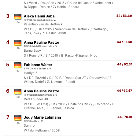
S / Westf / DbkaSch / 2015 / Coupe de Coeur / Unbekannt /
B: Dippel, Denise / Z: Hobitz, Sandra
3
Alexa Hanni Jabs
44 / 56.69
RFV St. Georg Löbnitz e. V.
34
Valentino van de Heffinck
W / OS / Db / 2015 / Vivant van de Heffinck / Carthago / B:
Jabs, Inka / Z: Gestüt Lewitz
4
Anna Pauline Pastor
44 / 57.60
RFV Schloß Klosterrode e.V
59
Barna Busy
S / Pony o.R / B / 2010 / B: Pastor-Käppner, Nico
5
Fabienne Walter
44 / 62.31
VRV Civitas Zerbst e.V
53
Hadiya 6
S / DR (BrAnh) / R / 2013 / Dance Star AT / Donauwind / B:
Walter, Detlef / Z: Nowack, Rudolf
6
Anna Pauline Pastor
44 / 67.47
RFV Schloß Klosterrode e.V
60
Red Thunder JB
W / DR (W-Ems) / Df / 2018 / Oosteinds Ricky / Colorado / B:
Greiwe, Anja / Z: Becker, Jessica
7
Jody Marie Lohmann
44 / 70.19
RFV Seelitz e. V.
36
Samiro
W / dunkelbraun / 2008