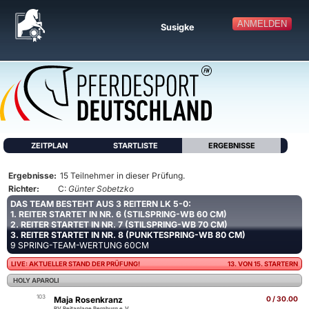
ANMELDEN
Susigke
ZEITPLAN
STARTLISTE
ERGEBNISSE
Ergebnisse:
15 Teilnehmer in dieser Prüfung.
Richter:
C:
Günter Sobetzko
DAS TEAM BESTEHT AUS 3 REITERN LK 5-0:
1. REITER STARTET IN NR. 6 (STILSPRING-WB 60 CM)
2. REITER STARTET IN NR. 7 (STILSPRING-WB 70 CM)
3. REITER STARTET IN NR. 8 (PUNKTESPRING-WB 80 CM)
9 SPRING-TEAM-WERTUNG 60CM
LIVE: AKTUELLER STAND DER PRÜFUNG!
13. VON 15. STARTERN
HOLY APAROLI
103
Maja Rosenkranz
0 / 30.00
RV Reitanlage Bernburg e.V.