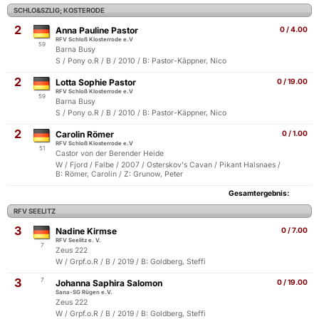
SCHLO&SZLIG; KOSTERODE
2
Anna Pauline Pastor
0 / 4.00
RFV Schloß Klosterrode e.V
59
Barna Busy
S / Pony o.R / B / 2010 / B: Pastor-Käppner, Nico
2
Lotta Sophie Pastor
0 / 19.00
RFV Schloß Klosterrode e.V
59
Barna Busy
S / Pony o.R / B / 2010 / B: Pastor-Käppner, Nico
2
Carolin Römer
0 / 1.00
RFV Schloß Klosterrode e.V
51
Castor von der Berender Heide
W / Fjord / Falbe / 2007 / Osterskov's Cavan / Pikant Halsnaes /
B: Römer, Carolin / Z: Grunow, Peter
Gesamtergebnis:
RFV SEELITZ
3
Nadine Kirmse
0 / 7.00
RFV Seelitz e. V.
7
Zeus 222
W / Grpf.o.R / B / 2019 / B: Goldberg, Steffi
3
7
Johanna Saphira Salomon
0 / 19.00
Sana-SG Rügen e.V.
Zeus 222
W / Grpf.o.R / B / 2019 / B: Goldberg, Steffi