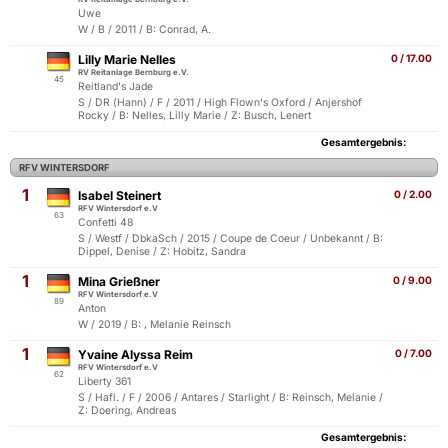
Uwe
W / B / 2011 / B: Conrad, A.
Lilly Marie Nelles
0 / 17.00
RV Reitanlage Bernburg e.V.
45
Reitland's Jade
S / DR (Hann) / F / 2011 / High Flown's Oxford / Anjershof
Rocky / B: Nelles, Lilly Marie / Z: Busch, Lenert
Gesamtergebnis:
RFV WINTERSDORF
1
Isabel Steinert
0 / 2.00
RFV Wintersdorf e.V
63
Confetti 48
S / Westf / DbkaSch / 2015 / Coupe de Coeur / Unbekannt / B:
Dippel, Denise / Z: Hobitz, Sandra
1
Mina Grießner
0 / 9.00
RFV Wintersdorf e.V
89
Anton
W / 2019 / B: , Melanie Reinsch
1
Yvaine Alyssa Reim
0 / 7.00
RFV Wintersdorf e.V
62
Liberty 361
S / Hafl. / F / 2006 / Antares / Starlight / B: Reinsch, Melanie /
Z: Doering, Andreas
Gesamtergebnis: