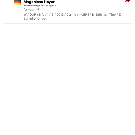
Magdalena Heyer
WD
RV Reitanlage Bernburg e.V.
44
Camaro 161
W / DSP (BrAnh) / B / 2013 / Calme / Kolibri / B: Brücher, Tino / Z:
Schinke, Oliver