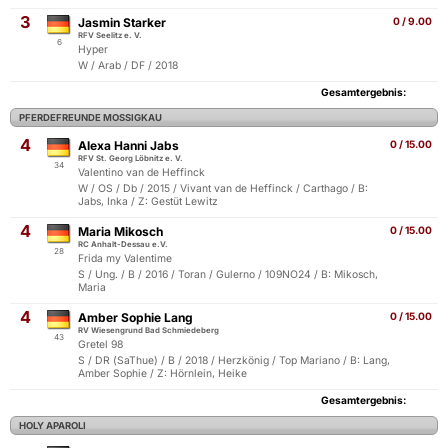
3
Jasmin Starker
0 / 9.00
RFV Seelitz e. V.
6
Hyper
W / Arab / DF / 2018
Gesamtergebnis:
PFERDEFREUNDE MOSSIGKAU
4
Alexa Hanni Jabs
0 / 15.00
RFV St. Georg Löbnitz e. V.
34
Valentino van de Heffinck
W / OS / Db / 2015 / Vivant van de Heffinck / Carthago / B:
Jabs, Inka / Z: Gestüt Lewitz
4
Maria Mikosch
0 / 15.00
RC Anhalt-Dessau e.V.
28
Frida my Valentime
S / Ung. / B / 2016 / Toran / Gulerno / 109NO24 / B: Mikosch,
Maria
4
Amber Sophie Lang
0 / 15.00
RV Wiesengrund Bad Schmiedeberg
43
Gretel 98
S / DR (SaThue) / B / 2018 / Herzkönig / Top Mariano / B: Lang,
Amber Sophie / Z: Hörnlein, Heike
Gesamtergebnis:
HOLY APAROLI