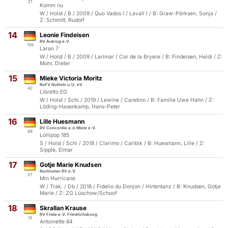
21
Komm nu
W / Holst / B / 2009 / Quo Vados I / Lavall I / B: Graw-Pörksen, Sonja /
Z: Schmitt, Rudolf
14
Leonie Findeisen
RV Aukrug e.V
139
Laran 7
W / Holst / B / 2009 / Larimar / Cor de la Bryere / B: Findeisen, Heidi / Z:
Mohr, Dieter
15
Mieke Victoria Moritz
RuFV Nutteln u.U. eV
42
Libretto EG
W / Holst / Schi / 2019 / Lewine / Caretino / B: Familie Uwe Hahn / Z:
Löding-Hasenkamp, Hans-Peter
16
Lille Huesmann
RV Concordia a.d.Miele e.V.
88
Lollipop 185
S / Holst / Schi / 2018 / Clarimo / Caribik / B: Huesmann, Lille / Z:
Sipple, Elmar
17
Gotje Marie Knudsen
Rantrumer RV e.V.
27
Min Hurricane
W / Trak. / Db / 2018 / Fidelio du Donjon / Hirtentanz / B: Knudsen, Gotje
Marie / Z: ZG Lüschow/Schoof
18
Skrallan Krause
RV Frisia e.V. Friedrichskoog
13
Antoinette 84