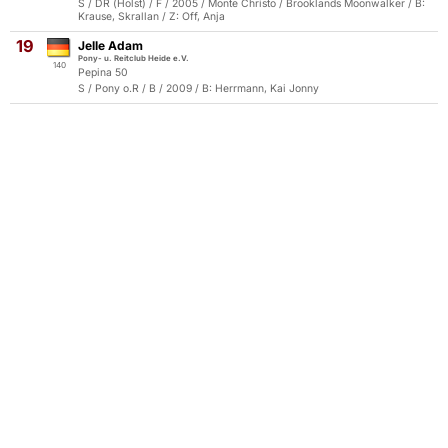
S / DR (Holst) / F / 2005 / Monte Christo / Brooklands Moonwalker / B:
Krause, Skrallan / Z: Off, Anja
19
Jelle Adam
Pony- u. Reitclub Heide e.V.
140
Pepina 50
S / Pony o.R / B / 2009 / B: Herrmann, Kai Jonny