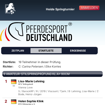
ANMELDEN
Heide Springturnier
ZEITPLAN
STARTLISTE
ERGEBNISSE
Startliste:
19 Teilnehmer in dieser Prüfung.
Richter:
C:
Carina Petersen / Elke Korries
9 AMATEUR-STILSPRINGPRÜFUNG KL.A* 90CM
1
Lisa-Marie Lehning
RFV Tellingstedt
66
Vienna Love
S / BarockRP / R / 2019 / Viscount / Tjerk / B: Lehning, Lisa-Marie / Z:
Bode, Heinz-Jürgen
2
Helen Sophie Klink
RTC Ditmarsia e.V.