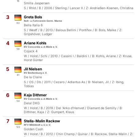
16
Smilla Jaspersen
S / Rhld / B / 2006 / Sterling / Lancer II / Z: Andrießen-Koenen, Christina
3
Greta Bols
Reit- u.Fahrverein Germ. Marne
63
Bella Italia 6
S / Westf / B / 2013 / Balous Bellini / Pontifex / B: Bols, Maike / Z:
Gripshöver, Ludger
4
Ariane Kohls
RV Concordia a.d.Miele e.V.
58
Cojack 4
W / Holst / Schi / 2010 / Cassini I / Baldini I / B: Kohls, Ariane / Z: Kruse,
Horst Günter
5
Jil Nielsen
RV Breitenburg e.V.
81
De la Claire
S / OS / Db / 2011 / Cezaro / Adlantus As / B: Nielsen, Jil / Z: Ibing,
Tobias
6
Kaja Dithmer
RV Concordia a.d.Miele e.V.
54
Delal DKG
W / Holst / B / 2019 / Del 'Arko d'Henvet / Diamant de Semilly / B:
Dithmer, Kaja / Z: Gumpert, Klaus
7
Stella-Malin Rackow
RFV Mildstedt u.U.e.V.
122
Golden Cash
W / Holst / B / 2012 / Chin Champ / Quinar / B: Rackow, Stella-Malin / Z: