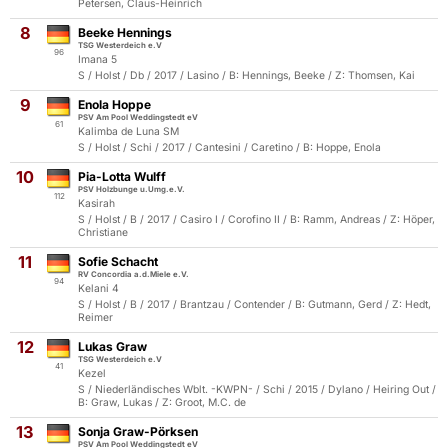
Petersen, Claus-Heinrich
8
Beeke Hennings
TSG Westerdeich e.V
96
Imana 5
S / Holst / Db / 2017 / Lasino / B: Hennings, Beeke / Z: Thomsen, Kai
9
Enola Hoppe
PSV Am Pool Weddingstedt eV
61
Kalimba de Luna SM
S / Holst / Schi / 2017 / Cantesini / Caretino / B: Hoppe, Enola
10
Pia-Lotta Wulff
PSV Holzbunge u.Umg.e.V.
112
Kasirah
S / Holst / B / 2017 / Casiro I / Corofino II / B: Ramm, Andreas / Z: Höper,
Christiane
11
Sofie Schacht
RV Concordia a.d.Miele e.V.
94
Kelani 4
S / Holst / B / 2017 / Brantzau / Contender / B: Gutmann, Gerd / Z: Hedt,
Reimer
12
Lukas Graw
TSG Westerdeich e.V
41
Kezel
S / Niederländisches Wblt. -KWPN- / Schi / 2015 / Dylano / Heiring Out /
B: Graw, Lukas / Z: Groot, M.C. de
13
Sonja Graw-Pörksen
PSV Am Pool Weddingstedt eV