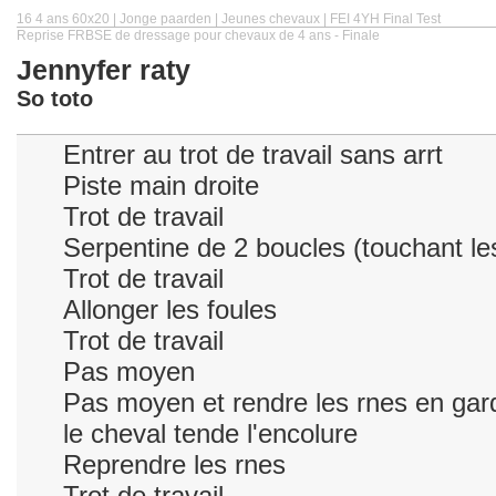
16 4 ans 60x20 | Jonge paarden | Jeunes chevaux | FEI 4YH Final Test
Reprise FRBSE de dressage pour chevaux de 4 ans - Finale
Jennyfer raty
So toto
Entrer au trot de travail sans arrt
Piste main droite
Trot de travail
Serpentine de 2 boucles (touchant les
Trot de travail
Allonger les foules
Trot de travail
Pas moyen
Pas moyen et rendre les rnes en gard
le cheval tende l'encolure
Reprendre les rnes
Trot de travail