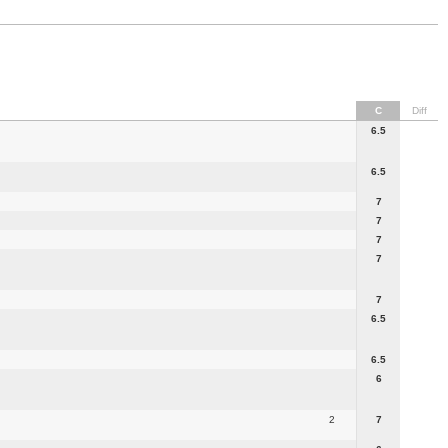
C
Diff
6.5
6.5
7
7
7
7
7
6.5
6.5
6
2
7