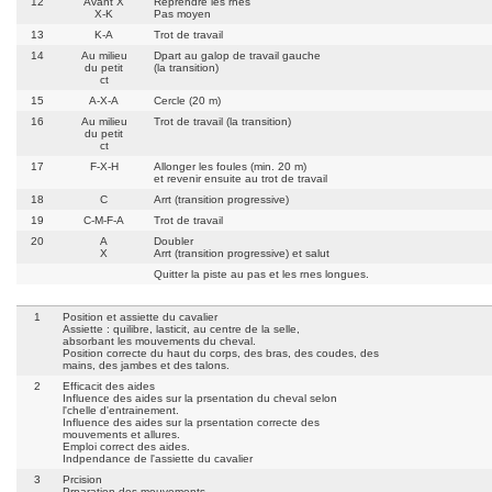
12
Avant X
Reprendre les rnes
X-K
Pas moyen
13
K-A
Trot de travail
14
Au milieu
Dpart au galop de travail gauche
du petit
(la transition)
ct
15
A-X-A
Cercle (20 m)
16
Au milieu
Trot de travail (la transition)
du petit
ct
17
F-X-H
Allonger les foules (min. 20 m)
et revenir ensuite au trot de travail
18
C
Arrt (transition progressive)
19
C-M-F-A
Trot de travail
20
A
Doubler
X
Arrt (transition progressive) et salut
Quitter la piste au pas et les rnes longues.
1
Position et assiette du cavalier
Assiette : quilibre, lasticit, au centre de la selle,
absorbant les mouvements du cheval.
Position correcte du haut du corps, des bras, des coudes, des
mains, des jambes et des talons.
2
Efficacit des aides
Influence des aides sur la prsentation du cheval selon
l'chelle d'entrainement.
Influence des aides sur la prsentation correcte des
mouvements et allures.
Emploi correct des aides.
Indpendance de l'assiette du cavalier
3
Prcision
Prparation des mouvements.