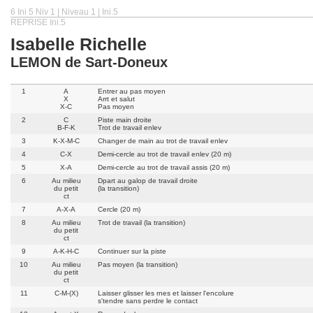
6 Ini 5 Niv 1 | Niveau 1 | Ini.5
REPRISE Ini.5
Isabelle Richelle
LEMON de Sart-Doneux
1
A
Entrer au pas moyen
X
Arrt et salut
X-C
Pas moyen
2
C
Piste main droite
B-F-K
Trot de travail enlev
3
K-X-M-C
Changer de main au trot de travail enlev
4
C-X
Demi-cercle au trot de travail enlev (20 m)
5
X-A
Demi-cercle au trot de travail assis (20 m)
6
Au milieu
Dpart au galop de travail droite
du petit
(la transition)
ct
7
A-X-A
Cercle (20 m)
8
Au milieu
Trot de travail (la transition)
du petit
ct
9
A-K-H-C
Continuer sur la piste
10
Au milieu
Pas moyen (la transition)
du petit
ct
11
C-M-(X)
Laisser glisser les rnes et laisser l'encolure
s'tendre sans perdre le contact