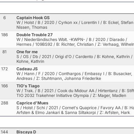
6
Captain Hook GS
W / Holst / B / 2020 / Cyrkon xx / Lorentin I
/ B: Eckel, Stefan 
Nissen, Thomas
186
Double Trouble 27
W / Niederländisches Wblt. -KWPN- / B / 2020 / Diarado /
Hermes
/ 109BS92 / B: Richter, Christian / Z: Verhaag, Wilhel
81
One for me
S / OS / Db / 2021 / Origi d'O / Cardento
/ B: Kohne, Kathrin / 
Kohne, Kathrin
172
Cadeau JS
W / Hann / F / 2020 / Conthargos / Embassy I
/ B: Busacker,
Andreas / Z: Stuhtmann, Johanna Friederike
166
TIO's Tiago
W / Trak. / B / 2021 / Cook du Midour AA / Hirtentanz
/ B: Sti
TIO 2032 Trakehner Initiative Olympia / Z: Mager, Madlen
288
Caprice d'Mues
S / Holst / Schi / 2021 / Cornet's Quaprice / Favory AA
/ B: H
Arfsten & Elmo Jankari & Sanna Siltakorpi / Z: Arfsten, Hark
144
Biscaya D