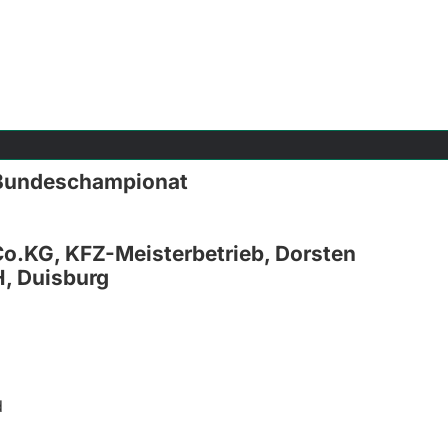
a Bundeschampionat
 Co.KG, KFZ-Meisterbetrieb, Dorsten
H, Duisburg
d