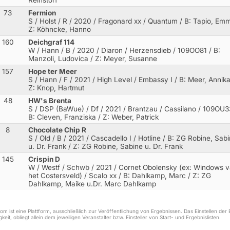
Reinstorf
73
Fermion
S / Holst / R / 2020 / Fragonard xx / Quantum
/ B: Tapio, Emm
Z: Köhncke, Hanno
160
Deichgraf 114
W / Hann / B / 2020 / Diaron / Herzensdieb
/ 109OO81 / B:
Manzoli, Ludovica / Z: Meyer, Susanne
157
Hope ter Meer
S / Hann / F / 2021 / High Level / Embassy I
/ B: Meer, Annika
Z: Knop, Hartmut
48
HW's Brenta
S / DSP (BaWue) / Df / 2021 / Brantzau / Cassilano
/ 109OU33
B: Cleven, Franziska / Z: Weber, Patrick
8
Chocolate Chip R
S / Old / B / 2021 / Cascadello I / Hotline
/ B: ZG Robine, Sab
u. Dr. Frank / Z: ZG Robine, Sabine u. Dr. Frank
145
Crispin D
W / Westf / Schwb / 2021 / Cornet Obolensky (ex: Windows 
het Costersveld) / Scalo xx
/ B: Dahlkamp, Marc / Z: ZG
Dahlkamp, Maike u.Dr. Marc Dahlkamp
m ist eine Plattform, ausschließlich zur Veröffentlichung von Ergebnissen. Das Einstellen de
keit, obliegt allein dem jeweiligen Veranstalter bzw. Einsteller von Start- und Ergebnislisten.