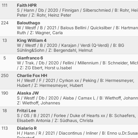
111
Faith HPR
S / Hann / Db / 2020 / Finnigan / Silberschmied
/ B: Rohr, He
Peter / Z: Rohr, Heinz Peter
224
Balouthago
W / Westf / B / 2021 / Balous Bellini / Quicksilber
/ B: Hartman
Ruth / Z: Wagner, Carla
13
King William 4
W / Westf / B / 2020 / Karajan / Verdi (Q-Verdi)
/ B: BG
Sühling&Sohn / Z: Bergendahl, Helmut
5
Gianfranco 6
W / Trak. / Db / 2020 / Fellini / Millennium
/ B: Schneider, Mic
/ Z: ZG Ebert, Horst u.Isabel
250
Charlie Fox HH
H / Westf / F / 2021 / Cyrkon xx / Peking
/ B: Hermesmeyer,
Hubert / Z: Hermesmeyer, Hubert
190
Alaska JW
S / Westf / Db / 2020 / Alaba / Camax L
/ B: Wiethoff, Johann
Z: Wiethoff, Johannes
18
Fritzi Lee
S / OS / B / 2021 / Forlee / Duke of Hearts xx
/ B: Schaefers,
Elisabeth Antonia / Z: Südhaus, Christa
113
Dialario R
H / Hann / R / 2021 / Diacontinus / Inliner
/ B: Enno u.Dr.Sus