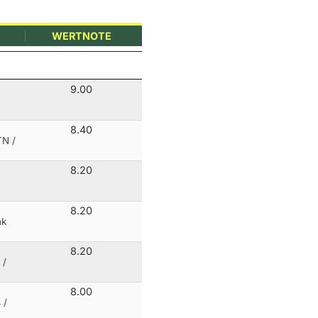
WERTNOTE
9.00
8.40
TN /
8.20
8.20
nk
8.20
 /
8.00
 /