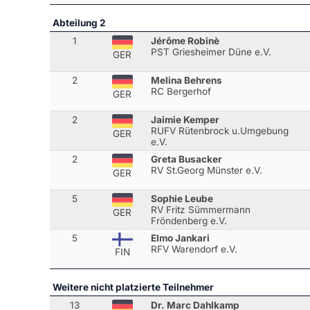
Abteilung 2
1
Jérôme Robinè
PST Griesheimer Düne e.V.
GER
2
Melina Behrens
RC Bergerhof
GER
2
Jaimie Kemper
RUFV Rütenbrock u.Umgebung
GER
e.V.
2
Greta Busacker
RV St.Georg Münster e.V.
GER
5
Sophie Leube
RV Fritz Sümmermann
GER
Fröndenberg e.V.
5
Elmo Jankari
RFV Warendorf e.V.
FIN
Weitere nicht platzierte Teilnehmer
13
Dr. Marc Dahlkamp