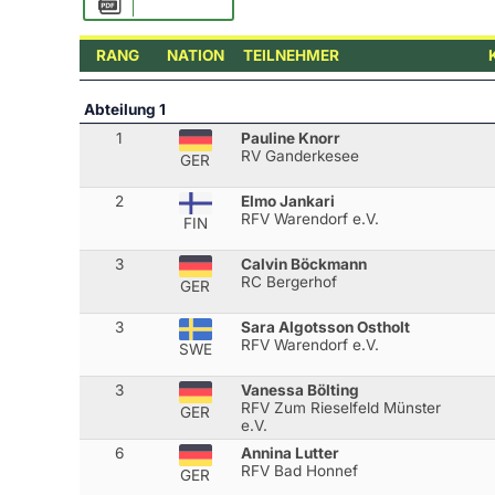
RANG
NATION
TEILNEHMER
Abteilung 1
1
Pauline Knorr
RV Ganderkesee
GER
2
Elmo Jankari
RFV Warendorf e.V.
FIN
3
Calvin Böckmann
RC Bergerhof
GER
3
Sara Algotsson Ostholt
RFV Warendorf e.V.
SWE
3
Vanessa Bölting
RFV Zum Rieselfeld Münster
GER
e.V.
6
Annina Lutter
RFV Bad Honnef
GER