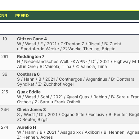
KNR
PFERD
19
Citizen Cane 4
W / Westf / F / 2021 / C-Trenton Z / Riscal
/ B: Zucht
u.Sportpferde Weeke / Z: Weeke-Therling, Brigitte
291
Reddington 7
H / Niederländisches Wblt. -KWPN- / Df / 2021 / Highway M 
All in One
/ B: Väinölä, Tiina / Z: Väinölä, Tiina
36
Conthara 6
S / Hann / B / 2021 / Conthargos / Argentinus
/ B: Conthara
Syndikat / Z: Zuchthof Vogel
215
Quax Eddie
W / Westf / Schi / 2021 / Quasi Quax / Rabino
/ B: Sara u.Fra
Ostholt / Z: Sara u.Frank Ostholt
246
Olivia Jones 3
S / Westf / Df / 2021 / Ogano Sitte / Exclusiv
/ B: Reuter, Birgit
Z: Reuter, Birgit
274
Aurelio H
W / Hann / B / 2021 / Asagao xx / Akribori
/ B: Hennen, Agnes
Z: Hennen, Agnes