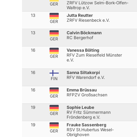
ZRFV Lützow Selm-Bork-Olfen-
GER
Waltrop e.V.
13
Jutta Reutter
ZRFV Riesenbeck e.V.
GER
13
Calvin Böckmann
RC Bergerhof
GER
16
Vanessa Bölting
RFV Zum Rieselfeld Münster
GER
e.V.
16
Sanna Siltakorpi
RFV Warendorf e.V.
FIN
16
Emma Brüssau
RFPZV Großsachsen
GER
19
Sophie Leube
RV Fritz Sümmermann
GER
Fröndenberg e.V.
19
Frauke Sassenberg
RSV St.Hubertus Wesel-
GER
Obrighoven