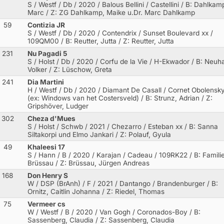
S / Westf / Db / 2020 / Balous Bellini / Castellini
/ B: Dahlkam
Marc / Z: ZG Dahlkamp, Maike u.Dr. Marc Dahlkamp
59
Contizia JR
S / Westf / Db / 2020 / Contendrix / Sunset Boulevard xx
/
109QM00 / B: Reutter, Jutta / Z: Reutter, Jutta
231
Nu Pagadi 5
S / Holst / Db / 2020 / Corfu de la Vie / H-Ekwador
/ B: Neuh
Volker / Z: Lüschow, Greta
241
Dia Martini
H / Westf / Db / 2020 / Diamant De Casall / Cornet Obolensk
(ex: Windows van het Costersveld)
/ B: Strunz, Adrian / Z:
Gripshöver, Ludger
302
Cheza d'Mues
S / Holst / Schwb / 2021 / Chezarro / Esteban xx
/ B: Sanna
Siltakorpi und Elmo Jankari / Z: Polauf, Gyula
49
Khaleesi 17
S / Hann / B / 2020 / Karajan / Cadeau
/ 109RK22 / B: Famili
Brüssau / Z: Brüssau, Jürgen Andreas
168
Don Henry S
W / DSP (BrAnh) / F / 2021 / Dantango / Brandenburger
/ B:
Ornitz, Caitlin Johanna / Z: Riedel, Thomas
75
Vermeer cs
W / Westf / B / 2020 / Van Gogh / Coronados-Boy
/ B:
Sassenberg, Claudia / Z: Sassenberg, Claudia