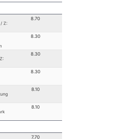
8.70
/ Z:
8.30
m
8.30
Z:
8.30
8.10
ftung
8.10
ark
7.70