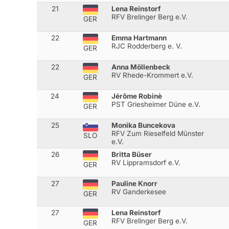
21
Lena Reinstorf
RFV Brelinger Berg e.V.
GER
22
Emma Hartmann
RJC Rodderberg e. V.
GER
22
Anna Möllenbeck
RV Rhede-Krommert e.V.
GER
24
Jérôme Robinè
PST Griesheimer Düne e.V.
GER
25
Monika Buncekova
RFV Zum Rieselfeld Münster
SLO
e.V.
26
Britta Büser
RV Lippramsdorf e.V.
GER
27
Pauline Knorr
RV Ganderkesee
GER
27
Lena Reinstorf
RFV Brelinger Berg e.V.
GER