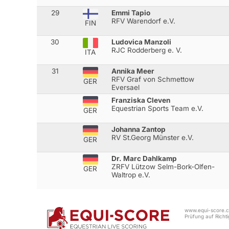
29
Emmi Tapio
RFV Warendorf e.V.
FIN
30
Ludovica Manzoli
RJC Rodderberg e. V.
ITA
31
Annika Meer
RFV Graf von Schmettow
GER
Eversael
Franziska Cleven
Equestrian Sports Team e.V.
GER
Johanna Zantop
RV St.Georg Münster e.V.
GER
Dr. Marc Dahlkamp
ZRFV Lützow Selm-Bork-Olfen-
GER
Waltrop e.V.
www.equi-score.co
Prüfung auf Richtig