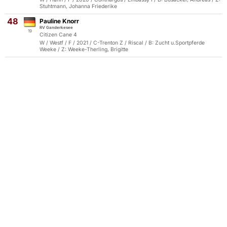
Stuhtmann, Johanna Friederike
48
Pauline Knorr
RV Ganderkesee
19
Citizen Cane 4
W / Westf / F / 2021 / C-Trenton Z / Riscal / B: Zucht u.Sportpferde
Weeke / Z: Weeke-Therling, Brigitte