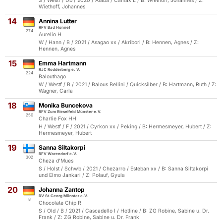
S / Westf / Db / 2020 / Alaba / Camax L / B: Wiethoff, Johannes / Z:
Wiethoff, Johannes
14
Annina Lutter
RFV Bad Honnef
274
Aurelio H
W / Hann / B / 2021 / Asagao xx / Akribori / B: Hennen, Agnes / Z:
Hennen, Agnes
15
Emma Hartmann
RJC Rodderberg e. V.
224
Balouthago
W / Westf / B / 2021 / Balous Bellini / Quicksilber / B: Hartmann, Ruth / Z:
Wagner, Carla
18
Monika Buncekova
RFV Zum Rieselfeld Münster e.V.
250
Charlie Fox HH
H / Westf / F / 2021 / Cyrkon xx / Peking / B: Hermesmeyer, Hubert / Z:
Hermesmeyer, Hubert
19
Sanna Siltakorpi
RFV Warendorf e.V.
302
Cheza d'Mues
S / Holst / Schwb / 2021 / Chezarro / Esteban xx / B: Sanna Siltakorpi
und Elmo Jankari / Z: Polauf, Gyula
20
Johanna Zantop
RV St.Georg Münster e.V.
8
Chocolate Chip R
S / Old / B / 2021 / Cascadello I / Hotline / B: ZG Robine, Sabine u. Dr.
Frank / Z: ZG Robine, Sabine u. Dr. Frank