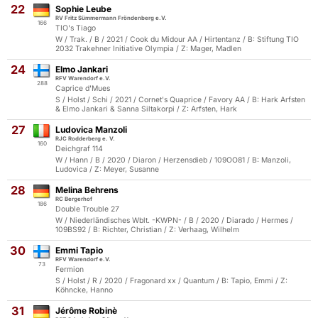
22
Sophie Leube
RV Fritz Sümmermann Fröndenberg e.V.
166
TIO's Tiago
W / Trak. / B / 2021 / Cook du Midour AA / Hirtentanz / B: Stiftung TIO
2032 Trakehner Initiative Olympia / Z: Mager, Madlen
24
Elmo Jankari
RFV Warendorf e.V.
288
Caprice d'Mues
S / Holst / Schi / 2021 / Cornet's Quaprice / Favory AA / B: Hark Arfsten
& Elmo Jankari & Sanna Siltakorpi / Z: Arfsten, Hark
27
Ludovica Manzoli
RJC Rodderberg e. V.
160
Deichgraf 114
W / Hann / B / 2020 / Diaron / Herzensdieb / 109OO81 / B: Manzoli,
Ludovica / Z: Meyer, Susanne
28
Melina Behrens
RC Bergerhof
186
Double Trouble 27
W / Niederländisches Wblt. -KWPN- / B / 2020 / Diarado / Hermes /
109BS92 / B: Richter, Christian / Z: Verhaag, Wilhelm
30
Emmi Tapio
RFV Warendorf e.V.
73
Fermion
S / Holst / R / 2020 / Fragonard xx / Quantum / B: Tapio, Emmi / Z:
Köhncke, Hanno
31
Jérôme Robinè