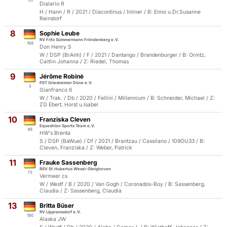
113
Dialario R
H / Hann / R / 2021 / Diacontinus / Inliner / B: Enno u.Dr.Susanne
Reinstorf
8
Sophie Leube
RV Fritz Sümmermann Fröndenberg e.V.
168
Don Henry S
W / DSP (BrAnh) / F / 2021 / Dantango / Brandenburger / B: Ornitz,
Caitlin Johanna / Z: Riedel, Thomas
9
Jérôme Robinè
PST Griesheimer Düne e.V.
5
Gianfranco 6
W / Trak. / Db / 2020 / Fellini / Millennium / B: Schneider, Michael / Z:
ZG Ebert, Horst u.Isabel
10
Franziska Cleven
Equestrian Sports Team e.V.
48
HW's Brenta
S / DSP (BaWue) / Df / 2021 / Brantzau / Cassilano / 109OU33 / B:
Cleven, Franziska / Z: Weber, Patrick
11
Frauke Sassenberg
RSV St.Hubertus Wesel-Obrighoven
75
Vermeer cs
W / Westf / B / 2020 / Van Gogh / Coronados-Boy / B: Sassenberg,
Claudia / Z: Sassenberg, Claudia
13
Britta Büser
RV Lippramsdorf e.V.
190
Alaska JW