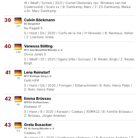
W / Westf / Schwb / 2021 / Cornet Obolensky (ex: Windows van het
Costersveld) / Scalo xx / B: Dahlkamp, Marc / Z: ZG Dahlkamp, Maike
u.Dr. Marc Dahlkamp
39
Calvin Böckmann
RC Bergerhof
231
Nu Pagadi 5
S / Holst / Db / 2020 / Corfu de la Vie / H-Ekwador / B: Neuhaus, Volker
/ Z: Lüschow, Greta
40
Vanessa Bölting
RFV Zum Rieselfeld Münster e.V.
246
Olivia Jones 3
S / Westf / Df / 2021 / Ogano Sitte / Exclusiv / B: Reuter, Birgit / Z: Reuter,
Birgit
41
Lena Reinstorf
RFV Brelinger Berg e.V.
111
Faith HPR
S / Hann / Db / 2020 / Finnigan / Silberschmied / B: Rohr, Heinz Peter /
Z: Rohr, Heinz Peter
42
Emma Brüssau
RFPZV Großsachsen
49
Khaleesi 17
S / Hann / B / 2020 / Karajan / Cadeau / 109RK22 / B: Familie Brüssau /
Z: Brüssau, Jürgen Andreas
43
Greta Busacker
RV St.Georg Münster e.V.
172
Cadeau JS
W / Hann / F / 2020 / Conthargos / Embassy I / B: Busacker, Andreas / Z: