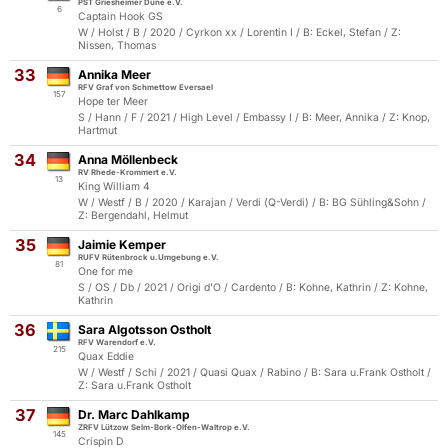
PST Griesheimer Düne e.V.
6
Captain Hook GS
W / Holst / B / 2020 / Cyrkon xx / Lorentin I / B: Eckel, Stefan / Z:
Nissen, Thomas
33
Annika Meer
RFV Graf von Schmettow Eversael
157
Hope ter Meer
S / Hann / F / 2021 / High Level / Embassy I / B: Meer, Annika / Z: Knop,
Hartmut
34
Anna Möllenbeck
RV Rhede-Krommert e.V.
13
King William 4
W / Westf / B / 2020 / Karajan / Verdi (Q-Verdi) / B: BG Sühling&Sohn /
Z: Bergendahl, Helmut
35
Jaimie Kemper
RUFV Rütenbrock u.Umgebung e.V.
81
One for me
S / OS / Db / 2021 / Origi d'O / Cardento / B: Kohne, Kathrin / Z: Kohne,
Kathrin
36
Sara Algotsson Ostholt
RFV Warendorf e.V.
215
Quax Eddie
W / Westf / Schi / 2021 / Quasi Quax / Rabino / B: Sara u.Frank Ostholt /
Z: Sara u.Frank Ostholt
37
Dr. Marc Dahlkamp
ZRFV Lützow Selm-Bork-Olfen-Waltrop e.V.
145
Crispin D