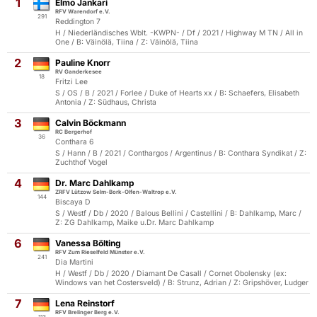
1
Elmo Jankari
RFV Warendorf e.V.
291
Reddington 7
H / Niederländisches Wblt. -KWPN- / Df / 2021 / Highway M TN / All in
One / B: Väinölä, Tiina / Z: Väinölä, Tiina
2
Pauline Knorr
RV Ganderkesee
18
Fritzi Lee
S / OS / B / 2021 / Forlee / Duke of Hearts xx / B: Schaefers, Elisabeth
Antonia / Z: Südhaus, Christa
3
Calvin Böckmann
RC Bergerhof
36
Conthara 6
S / Hann / B / 2021 / Conthargos / Argentinus / B: Conthara Syndikat / Z:
Zuchthof Vogel
4
Dr. Marc Dahlkamp
ZRFV Lützow Selm-Bork-Olfen-Waltrop e.V.
144
Biscaya D
S / Westf / Db / 2020 / Balous Bellini / Castellini / B: Dahlkamp, Marc /
Z: ZG Dahlkamp, Maike u.Dr. Marc Dahlkamp
6
Vanessa Bölting
RFV Zum Rieselfeld Münster e.V.
241
Dia Martini
H / Westf / Db / 2020 / Diamant De Casall / Cornet Obolensky (ex:
Windows van het Costersveld) / B: Strunz, Adrian / Z: Gripshöver, Ludger
7
Lena Reinstorf
RFV Brelinger Berg e.V.