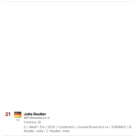
21
Jutta Reutter
ZRFV Riesenbeck e.V.
59
Contizia JR
S / Westf / Db / 2020 / Contendrix / Sunset Boulevard xx / 109QM00 / B:
Reutter, Jutta / Z: Reutter, Jutta