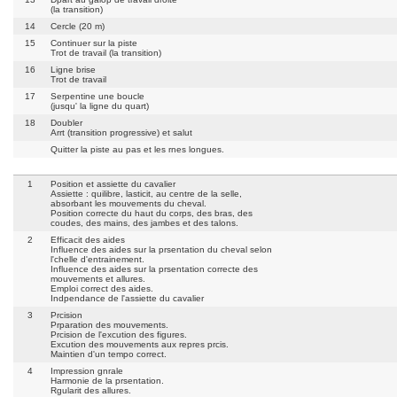
(la transition)
14
Cercle (20 m)
15
Continuer sur la piste
Trot de travail (la transition)
16
Ligne brise
Trot de travail
17
Serpentine une boucle
(jusqu' la ligne du quart)
18
Doubler
Arrt (transition progressive) et salut
Quitter la piste au pas et les rnes longues.
1
Position et assiette du cavalier
Assiette : quilibre, lasticit, au centre de la selle,
absorbant les mouvements du cheval.
Position correcte du haut du corps, des bras, des
coudes, des mains, des jambes et des talons.
2
Efficacit des aides
Influence des aides sur la prsentation du cheval selon
l'chelle d'entrainement.
Influence des aides sur la prsentation correcte des
mouvements et allures.
Emploi correct des aides.
Indpendance de l'assiette du cavalier
3
Prcision
Prparation des mouvements.
Prcision de l'excution des figures.
Excution des mouvements aux repres prcis.
Maintien d'un tempo correct.
4
Impression gnrale
Harmonie de la prsentation.
Rgularit des allures.