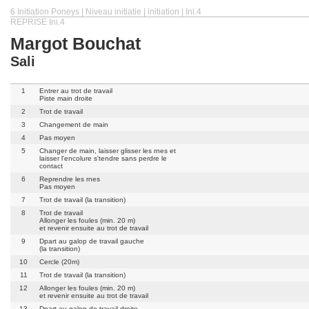
6 Initiation Poneys | Niveau initiatie | initiation | Ini.4
REPRISE Ini.4
Margot Bouchat
Sali
1
Entrer au trot de travail
Piste main droite
2
Trot de travail
3
Changement de main
4
Pas moyen
5
Changer de main, laisser glisser les rnes et
laisser l'encolure s'tendre sans perdre le
contact
6
Reprendre les rnes
Pas moyen
7
Trot de travail (la transition)
8
Trot de travail
Allonger les foules (min. 20 m)
et revenir ensuite au trot de travail
9
Dpart au galop de travail gauche
(la transition)
10
Cercle (20m)
11
Trot de travail (la transition)
12
Allonger les foules (min. 20 m)
et revenir ensuite au trot de travail
13
Dpart au galop de travail droite