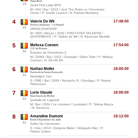
Team Bost
19
Jacks First Laidy BPS
M / ISH / Bai / 2019 / Jack The Robin xx / Kennedys
Clover / P: Gaelle Laurent / N: Patricia Morrissey
4
Valerie De Wit
17:48:00
Ecurie Lempereur - Le Hasard
35
ORION D’HATHOR
M / SBS / Alézan / 2020 / FIRST-STEP VALENTIN /
QUATERBACK / P: Valérie de Wit / N: Ramundo Murielle
5
Melissa Coenen
17:54:00
C.E. de Braives
59
Émotion de Fernelmont Z
M / ZANG / Bai / 2021 / Everdale / Oliver Twist / P: Melissa
Coenen / N: SA.HA.RA
6
Nathan Mollet
18:00:00
Ecurie de la Ferme Dumoulin
33
Nostalgico Cen
S / PRE / Bai / 2009 / Rondeño IX / Geofago / P: Robert
Plainevaux
7
Lorie Glaude
18:06:00
New Ecurie de Werfat
43
Quirielle de Lagnival
M / Bai / 2004 / Le condeen / Landadel / P: Térésa Mazza
/ N: Damouzy
8
Amandine Dumont
18:12:00
Ecole d'Equitation du Jade
44
Safiro De Cdenturion
S / Gris / 2013 / Despota Mater / Delegado Mac / P:
Fabian Colson