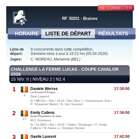
SE CONNECTER
RF 30201 - Braives
HORAIRE
LISTE DE DÉPART
RÉSULTATS
Liste de
8 concurrents dans cette compétition.
départ:
Dernière mise à jour à 18:22 hrs (05.04.2026)
Juges:
C:
MOREAU, Marianne (BEL)
CHALLENGE LA FERME LUCAS - COUPE CAVALOR
2026
15 NIV. II | NIVEAU 2 | N2.4
1
Daniele Werres
17:30:00
Les Ecuries d\'Aragon
4
Dark Legend
G / MECKL / Bai / 2019 / Don Dino L / Honeymoon Star /
P: Shawnee Martel / N: Van Severen
2
Emily Callens
17:36:00
Ecole d'Equitation du Jade
27
M.C.Victorious
G / OLDBG / Bai / 2018 / Vitalis / Stedinger / P: Emily
Callens / N: Ariane u. Christian Denker
3
Gaelle Laurent
17:42:00